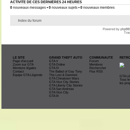
ACTIVITE DE CES DERNIÈRES 24 HEURES
0
nouveaux messages •
0
nouveaux sujets •
0
nouveaux membres
Index du forum
Powered by
phpBB
Trad
LE SITE
GRAND THEFT AUTO
COMMUNAUTE
RETRO
Page d'accueil
GTA V
Forum
Zoom sur GTA
GTA Online
Membres
Mentions légales
GTA IV
Rechercher
Contact
The Ballad of Gay Tony
Flux RSS
Equipe GTA Légende
The Lost & Damned
GTA Lég
GTA Chinatown Wars
Tous le
GTA Vice City Stories
les pro
GTA Liberty City Stories
GTA San Andreas
GTA Vice City
GTA III