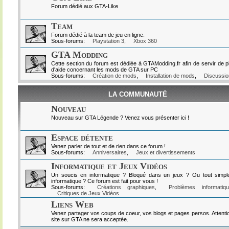
Forum dédié aux GTA-Like
Team
Forum dédié à la team de jeu en ligne.
Sous-forums:
Playstation 3
,
Xbox 360
GTA Modding
Cette section du forum est dédiée à GTAModding.fr afin de servir de p
d'aide concernant les mods de GTA sur PC
Sous-forums:
Création de mods
,
Installation de mods
,
Discussio
LA COMMUNAUTÉ
Nouveau
Nouveau sur GTA Légende ? Venez vous présenter ici !
Espace détente
Venez parler de tout et de rien dans ce forum !
Sous-forums:
Anniversaires
,
Jeux et divertissements
Informatique et Jeux Vidéos
Un soucis en informatique ? Bloqué dans un jeux ? Ou tout simpl
informatique ? Ce forum est fait pour vous !
Sous-forums:
Créations graphiques
,
Problèmes informatiq
Critiques de Jeux Vidéos
Liens Web
Venez partager vos coups de coeur, vos blogs et pages persos. Attenti
site sur GTA ne sera acceptée.