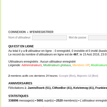
CONNEXION
•
M’ENREGISTRER
Nom d’utilisateur:
Mot de passe:
QUI EST EN LIGNE
Au total il y a
0
utilisateur en ligne :: 0 enregistré, 0 invisible et 0 invité (bas
Le record du nombre d’utilisateurs en ligne est de
467
, le 15 Aoû 2016, 23:0
Utilisateurs enregistrés : Aucun utilisateur enregistré
Légende:
Administrateurs
,
Modérateurs globaux
,
Membres VIP
,
Modérateurs
2
membres actifs ces dernieres 24 heures:
Google [Bot]
,
Majestic-12 [Bot]
ANNIVERSAIRES
Félicitations à:
JamtsRoork
(51),
CliftonBor
(41),
Kelvinmog
(41),
Frankie
STATISTIQUES
338896
message(s) •
5691
sujet(s) •
2520
membre(s) • L’utilisateur enregistr