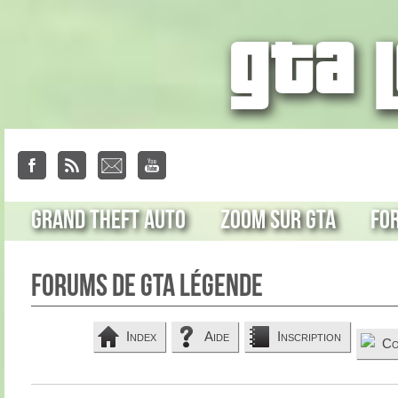
Grand Theft Auto
Zoom sur GTA
Fo
Forums de GTA Légende
Index
Aide
Inscription
Co