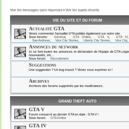
Voir les messages sans réponses
•
Voir les sujets récents
VIE DU SITE ET DU FORUM
Actualité GTA
Venez commenter l'actualité GTA publiée également sur notre site.
Sous-forums:
Général
,
GTA Online
,
GTA V
,
GTA IV
San Andreas
,
Vice City Stories
,
Liberty City Stories
,
Vice City
,
Annonces du network
Ici se font toutes les annonces et déclaration de l'équipe de GTA Lég
nouveautés, etc...
Sous-forum:
Recrutement
Suggestions
Une suggestion ? Un bug trouvé ? Venez vous exprimer ici !
Archives
Archives des forums supprimés par les modérateurs.
GRAND THEFT AUTO
GTA V
Forum consacré au dernier GTA en date : GTA V !
Sous-forum:
GTA Online
GTA IV