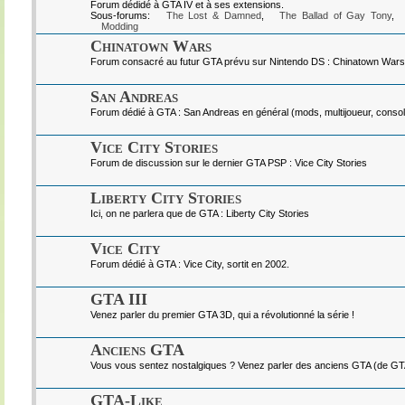
Forum dédidé à GTA IV et à ses extensions.
Sous-forums:
The Lost & Damned
,
The Ballad of Gay Tony
,
Modding
Chinatown Wars
Forum consacré au futur GTA prévu sur Nintendo DS : Chinatown Wars
San Andreas
Forum dédié à GTA : San Andreas en général (mods, multijoueur, console
Vice City Stories
Forum de discussion sur le dernier GTA PSP : Vice City Stories
Liberty City Stories
Ici, on ne parlera que de GTA : Liberty City Stories
Vice City
Forum dédié à GTA : Vice City, sortit en 2002.
GTA III
Venez parler du premier GTA 3D, qui a révolutionné la série !
Anciens GTA
Vous vous sentez nostalgiques ? Venez parler des anciens GTA (de GTA I
GTA-Like