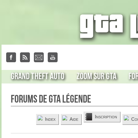
Grand Theft Auto
Zoom sur GTA
Fo
Forums de GTA Légende
Inscription
Index
Aide
Co