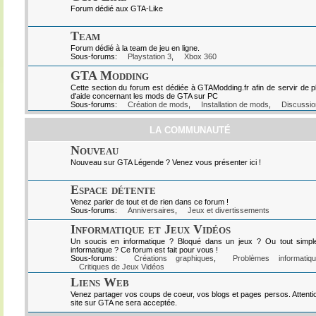
Forum dédié aux GTA-Like
Team
Forum dédié à la team de jeu en ligne.
Sous-forums:
Playstation 3
,
Xbox 360
GTA Modding
Cette section du forum est dédiée à GTAModding.fr afin de servir de p
d'aide concernant les mods de GTA sur PC
Sous-forums:
Création de mods
,
Installation de mods
,
Discussio
LA COMMUNAUTÉ
Nouveau
Nouveau sur GTA Légende ? Venez vous présenter ici !
Espace détente
Venez parler de tout et de rien dans ce forum !
Sous-forums:
Anniversaires
,
Jeux et divertissements
Informatique et Jeux Vidéos
Un soucis en informatique ? Bloqué dans un jeux ? Ou tout simpl
informatique ? Ce forum est fait pour vous !
Sous-forums:
Créations graphiques
,
Problèmes informatiq
Critiques de Jeux Vidéos
Liens Web
Venez partager vos coups de coeur, vos blogs et pages persos. Attenti
site sur GTA ne sera acceptée.