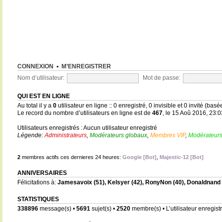
CONNEXION
•
M’ENREGISTRER
Nom d’utilisateur:
Mot de passe:
QUI EST EN LIGNE
Au total il y a
0
utilisateur en ligne :: 0 enregistré, 0 invisible et 0 invité (bas
Le record du nombre d’utilisateurs en ligne est de
467
, le 15 Aoû 2016, 23:0
Utilisateurs enregistrés : Aucun utilisateur enregistré
Légende:
Administrateurs
,
Modérateurs globaux
,
Membres VIP
,
Modérateurs
2
membres actifs ces dernieres 24 heures:
Google [Bot]
,
Majestic-12 [Bot]
ANNIVERSAIRES
Félicitations à:
Jamesavoix
(51),
Kelsyer
(42),
RonyNon
(40),
Donaldnand
STATISTIQUES
338896
message(s) •
5691
sujet(s) •
2520
membre(s) • L’utilisateur enregistr