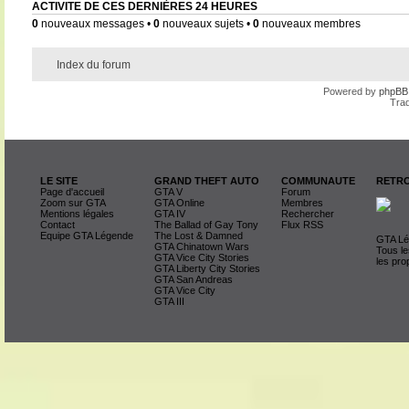
ACTIVITE DE CES DERNIÈRES 24 HEURES
0
nouveaux messages •
0
nouveaux sujets •
0
nouveaux membres
Index du forum
Powered by
phpBB
Trad
LE SITE
GRAND THEFT AUTO
COMMUNAUTE
RETRO
Page d'accueil
GTA V
Forum
Zoom sur GTA
GTA Online
Membres
Mentions légales
GTA IV
Rechercher
Contact
The Ballad of Gay Tony
Flux RSS
Equipe GTA Légende
The Lost & Damned
GTA Lég
GTA Chinatown Wars
Tous le
GTA Vice City Stories
les pro
GTA Liberty City Stories
GTA San Andreas
GTA Vice City
GTA III