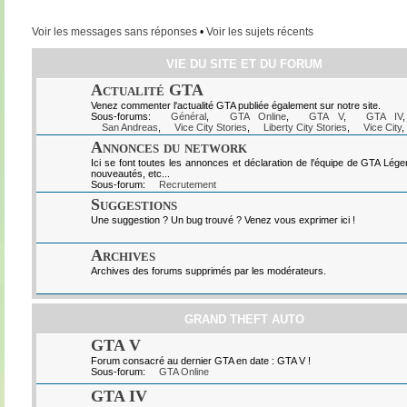
Voir les messages sans réponses
•
Voir les sujets récents
VIE DU SITE ET DU FORUM
Actualité GTA
Venez commenter l'actualité GTA publiée également sur notre site.
Sous-forums:
Général
,
GTA Online
,
GTA V
,
GTA IV
San Andreas
,
Vice City Stories
,
Liberty City Stories
,
Vice City
,
Annonces du network
Ici se font toutes les annonces et déclaration de l'équipe de GTA Lég
nouveautés, etc...
Sous-forum:
Recrutement
Suggestions
Une suggestion ? Un bug trouvé ? Venez vous exprimer ici !
Archives
Archives des forums supprimés par les modérateurs.
GRAND THEFT AUTO
GTA V
Forum consacré au dernier GTA en date : GTA V !
Sous-forum:
GTA Online
GTA IV