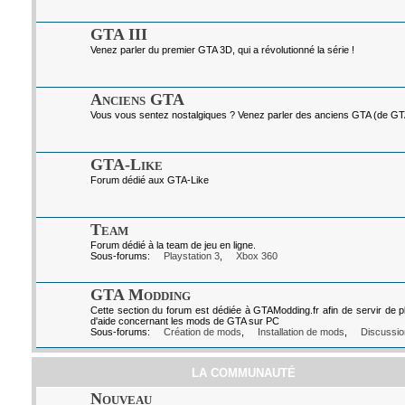
GTA III
Venez parler du premier GTA 3D, qui a révolutionné la série !
Anciens GTA
Vous vous sentez nostalgiques ? Venez parler des anciens GTA (de GTA I
GTA-Like
Forum dédié aux GTA-Like
Team
Forum dédié à la team de jeu en ligne.
Sous-forums:
Playstation 3
,
Xbox 360
GTA Modding
Cette section du forum est dédiée à GTAModding.fr afin de servir de p
d'aide concernant les mods de GTA sur PC
Sous-forums:
Création de mods
,
Installation de mods
,
Discussio
LA COMMUNAUTÉ
Nouveau