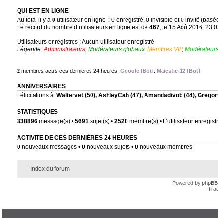
QUI EST EN LIGNE
Au total il y a
0
utilisateur en ligne :: 0 enregistré, 0 invisible et 0 invité (bas
Le record du nombre d’utilisateurs en ligne est de
467
, le 15 Aoû 2016, 23:0
Utilisateurs enregistrés : Aucun utilisateur enregistré
Légende:
Administrateurs
,
Modérateurs globaux
,
Membres VIP
,
Modérateurs
2
membres actifs ces dernieres 24 heures:
Google [Bot]
,
Majestic-12 [Bot]
ANNIVERSAIRES
Félicitations à:
Waltervet
(50),
AshleyCah
(47),
Amandadivob
(44),
Gregor
STATISTIQUES
338896
message(s) •
5691
sujet(s) •
2520
membre(s) • L’utilisateur enregistr
ACTIVITE DE CES DERNIÈRES 24 HEURES
0
nouveaux messages •
0
nouveaux sujets •
0
nouveaux membres
Index du forum
Powered by
phpBB
Trad