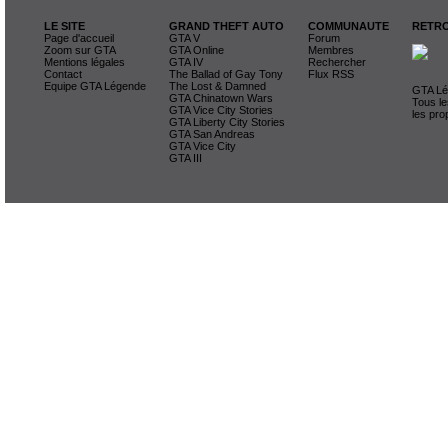
LE SITE
GRAND THEFT AUTO
COMMUNAUTE
RETRO
Page d'accueil
GTA V
Forum
Zoom sur GTA
GTA Online
Membres
Mentions légales
GTA IV
Rechercher
Contact
The Ballad of Gay Tony
Flux RSS
Equipe GTA Légende
The Lost & Damned
GTA Lég
GTA Chinatown Wars
Tous le
GTA Vice City Stories
les pro
GTA Liberty City Stories
GTA San Andreas
GTA Vice City
GTA III