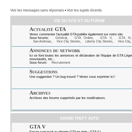
Voir les messages sans réponses
•
Voir les sujets récents
VIE DU SITE ET DU FORUM
Actualité GTA
Venez commenter l'actualité GTA publiée également sur notre site.
Sous-forums:
Général
,
GTA Online
,
GTA V
,
GTA IV
San Andreas
,
Vice City Stories
,
Liberty City Stories
,
Vice City
,
Annonces du network
Ici se font toutes les annonces et déclaration de l'équipe de GTA Lég
nouveautés, etc...
Sous-forum:
Recrutement
Suggestions
Une suggestion ? Un bug trouvé ? Venez vous exprimer ici !
Archives
Archives des forums supprimés par les modérateurs.
GRAND THEFT AUTO
GTA V
Forum consacré au dernier GTA en date : GTA V !