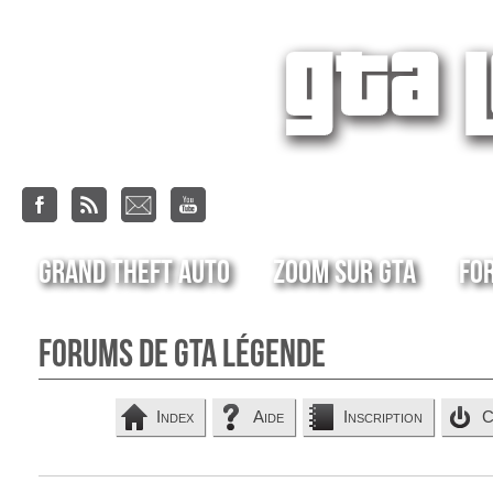
Grand Theft Auto
Zoom sur GTA
Fo
Forums de GTA Légende
Index
Aide
Inscription
C