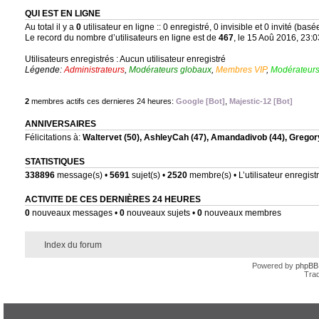
QUI EST EN LIGNE
Au total il y a
0
utilisateur en ligne :: 0 enregistré, 0 invisible et 0 invité (bas
Le record du nombre d’utilisateurs en ligne est de
467
, le 15 Aoû 2016, 23:0
Utilisateurs enregistrés : Aucun utilisateur enregistré
Légende:
Administrateurs
,
Modérateurs globaux
,
Membres VIP
,
Modérateurs
2
membres actifs ces dernieres 24 heures:
Google [Bot]
,
Majestic-12 [Bot]
ANNIVERSAIRES
Félicitations à:
Waltervet
(50),
AshleyCah
(47),
Amandadivob
(44),
Gregor
STATISTIQUES
338896
message(s) •
5691
sujet(s) •
2520
membre(s) • L’utilisateur enregistr
ACTIVITE DE CES DERNIÈRES 24 HEURES
0
nouveaux messages •
0
nouveaux sujets •
0
nouveaux membres
Index du forum
Powered by
phpBB
Trad