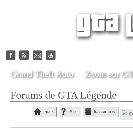
Grand Theft Auto
Zoom sur G
Forums de GTA Légende
Index
Aide
Inscription
C