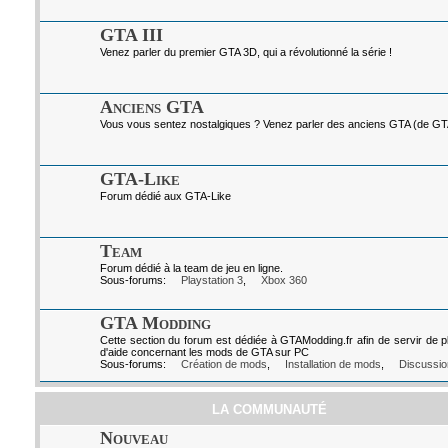
GTA III
Venez parler du premier GTA 3D, qui a révolutionné la série !
Anciens GTA
Vous vous sentez nostalgiques ? Venez parler des anciens GTA (de GTA I
GTA-Like
Forum dédié aux GTA-Like
Team
Forum dédié à la team de jeu en ligne.
Sous-forums:
Playstation 3
,
Xbox 360
GTA Modding
Cette section du forum est dédiée à GTAModding.fr afin de servir de p
d'aide concernant les mods de GTA sur PC
Sous-forums:
Création de mods
,
Installation de mods
,
Discussio
LA COMMUNAUTÉ
Nouveau