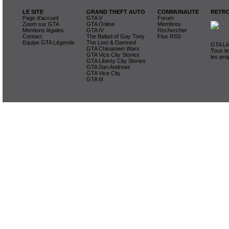
LE SITE
GRAND THEFT AUTO
COMMUNAUTE
RETRO
Page d'accueil
GTA V
Forum
Zoom sur GTA
GTA Online
Membres
Mentions légales
GTA IV
Rechercher
Contact
The Ballad of Gay Tony
Flux RSS
Equipe GTA Légende
The Lost & Damned
GTA Lég
GTA Chinatown Wars
Tous le
GTA Vice City Stories
les pro
GTA Liberty City Stories
GTA San Andreas
GTA Vice City
GTA III