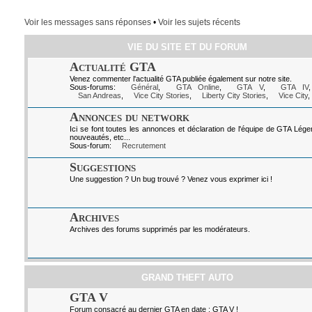
Voir les messages sans réponses
•
Voir les sujets récents
VIE DU SITE ET DU FORUM
Actualité GTA
Venez commenter l'actualité GTA publiée également sur notre site.
Sous-forums:
Général
,
GTA Online
,
GTA V
,
GTA IV
San Andreas
,
Vice City Stories
,
Liberty City Stories
,
Vice City
,
Annonces du network
Ici se font toutes les annonces et déclaration de l'équipe de GTA Lég
nouveautés, etc...
Sous-forum:
Recrutement
Suggestions
Une suggestion ? Un bug trouvé ? Venez vous exprimer ici !
Archives
Archives des forums supprimés par les modérateurs.
GRAND THEFT AUTO
GTA V
Forum consacré au dernier GTA en date : GTA V !