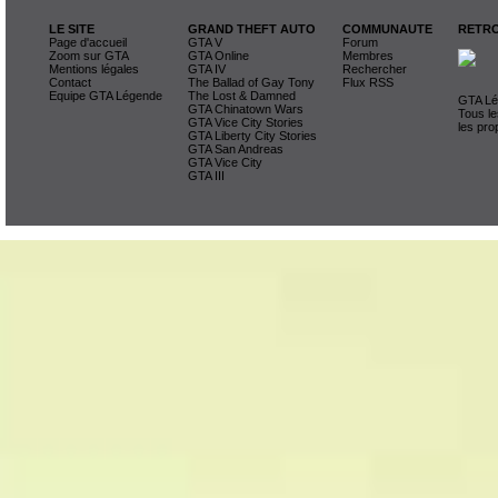
LE SITE
GRAND THEFT AUTO
COMMUNAUTE
RETRO
Page d'accueil
GTA V
Forum
Zoom sur GTA
GTA Online
Membres
Mentions légales
GTA IV
Rechercher
Contact
The Ballad of Gay Tony
Flux RSS
Equipe GTA Légende
The Lost & Damned
GTA Lég
GTA Chinatown Wars
Tous le
GTA Vice City Stories
les pro
GTA Liberty City Stories
GTA San Andreas
GTA Vice City
GTA III