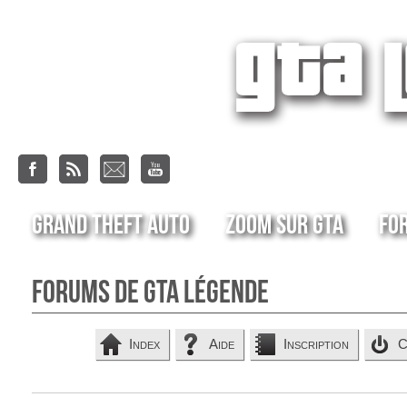
Grand Theft Auto
Zoom sur GTA
Fo
Forums de GTA Légende
Index
Aide
Inscription
C