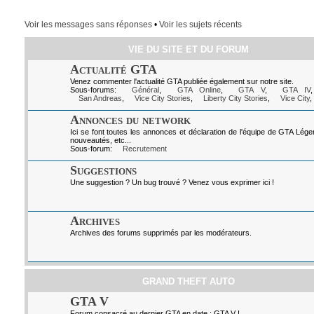
Voir les messages sans réponses
•
Voir les sujets récents
VIE DU SITE ET DU FORUM
Actualité GTA
Venez commenter l'actualité GTA publiée également sur notre site.
Sous-forums:
Général
,
GTA Online
,
GTA V
,
GTA IV
San Andreas
,
Vice City Stories
,
Liberty City Stories
,
Vice City
,
Annonces du network
Ici se font toutes les annonces et déclaration de l'équipe de GTA Lég
nouveautés, etc...
Sous-forum:
Recrutement
Suggestions
Une suggestion ? Un bug trouvé ? Venez vous exprimer ici !
Archives
Archives des forums supprimés par les modérateurs.
GRAND THEFT AUTO
GTA V
Forum consacré au dernier GTA en date : GTA V !