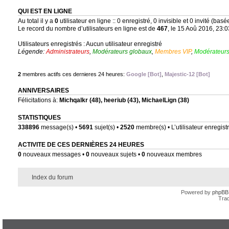
QUI EST EN LIGNE
Au total il y a
0
utilisateur en ligne :: 0 enregistré, 0 invisible et 0 invité (bas
Le record du nombre d’utilisateurs en ligne est de
467
, le 15 Aoû 2016, 23:0
Utilisateurs enregistrés : Aucun utilisateur enregistré
Légende:
Administrateurs
,
Modérateurs globaux
,
Membres VIP
,
Modérateurs
2
membres actifs ces dernieres 24 heures:
Google [Bot]
,
Majestic-12 [Bot]
ANNIVERSAIRES
Félicitations à:
Michqalkr
(48),
heeriub
(43),
MichaelLign
(38)
STATISTIQUES
338896
message(s) •
5691
sujet(s) •
2520
membre(s) • L’utilisateur enregistr
ACTIVITE DE CES DERNIÈRES 24 HEURES
0
nouveaux messages •
0
nouveaux sujets •
0
nouveaux membres
Index du forum
Powered by
phpBB
Trad