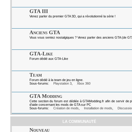
GTA III
Venez parler du premier GTA 3D, qui a révolutionné la série !
Anciens GTA
Vous vous sentez nostalgiques ? Venez parler des anciens GTA (de GTA I
GTA-Like
Forum dédié aux GTA-Like
Team
Forum dédié à la team de jeu en ligne.
Sous-forums:
Playstation 3
,
Xbox 360
GTA Modding
Cette section du forum est dédiée à GTAModding.fr afin de servir de p
d'aide concernant les mods de GTA sur PC
Sous-forums:
Création de mods
,
Installation de mods
,
Discussio
LA COMMUNAUTÉ
Nouveau