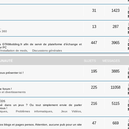
31
1423
13
287
.
x 360
447
3965
à GTAModding.fr afin de servir de plateforme d'échange et
ur PC
Installation de mods
,
Discussions générales
UNAUTÉ
SUJETS
MESSAGES
195
3885
s présenter ici !
225
11058
e forum !
 et divertissements
éos
216
5115
ué dans un jeux ? Ou tout simplement envie de parler
vous !
iques
,
Problèmes informatiques
,
Jeux Vidéos
,
47
669
os blogs et pages persos. Attention, aucune pub pour un site