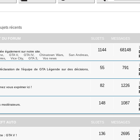
sujets récents
ET DU FORUM
SUJETS
MESSAGES
1144
68148
ée également sur notre site.
ne
,
GTA V
,
GTA IV
,
Chinatown Wars
,
San Andreas
,
ries
,
Vice City
,
GTA 3
,
Vos news
55
791
déclaration de l'équipe de GTA Légende sur des décisions,
82
1226
ez vous exprimer ici !
148
1087
s modérateurs.
EFT AUTO
SUJETS
MESSAGES
136
2695
te : GTA V !