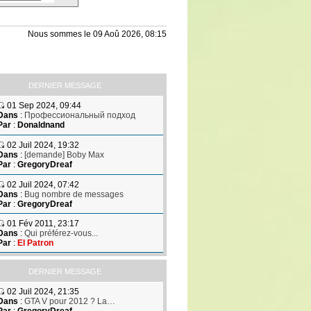
Nous sommes le 09 Aoû 2026, 08:15
DERNIER MESSAGE
01 Sep 2024, 09:44
Dans
:
Профессиональный подход
Par
:
Donaldnand
02 Juil 2024, 19:32
Dans
:
[demande] Boby Max
Par
:
GregoryDreaf
02 Juil 2024, 07:42
Dans
:
Bug nombre de messages
Par
:
GregoryDreaf
01 Fév 2011, 23:17
Dans
:
Qui préférez-vous...
Par
:
El Patron
DERNIER MESSAGE
02 Juil 2024, 21:35
Dans
:
GTA V pour 2012 ? La…