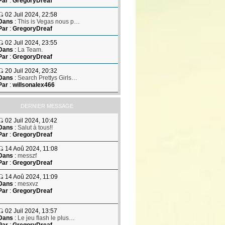
Par
:
GregoryDreaf
02 Juil 2024, 22:58
Dans
:
This is Vegas nous p…
Par
:
GregoryDreaf
02 Juil 2024, 23:55
Dans
:
La Team.
Par
:
GregoryDreaf
20 Juil 2024, 20:32
Dans
:
Search Prettys Girls…
Par
:
willsonalex466
DERNIER MESSAGE
02 Juil 2024, 10:42
Dans
:
Salut à tous!!
Par
:
GregoryDreaf
14 Aoû 2024, 11:08
Dans
:
messzf
Par
:
GregoryDreaf
14 Aoû 2024, 11:09
Dans
:
mesxvz
Par
:
GregoryDreaf
02 Juil 2024, 13:57
Dans
:
Le jeu flash le plus…