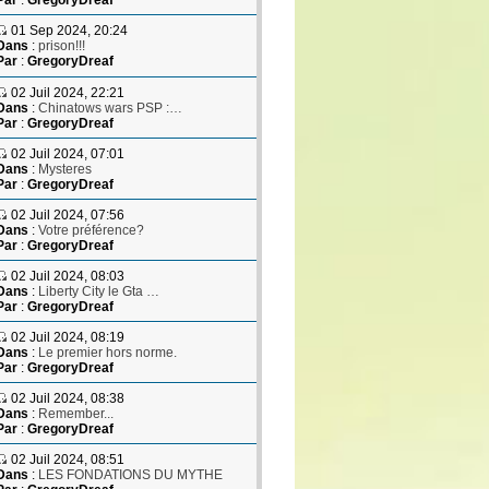
Par
:
GregoryDreaf
01 Sep 2024, 20:24
Dans
:
prison!!!
Par
:
GregoryDreaf
02 Juil 2024, 22:21
Dans
:
Chinatows wars PSP :…
Par
:
GregoryDreaf
02 Juil 2024, 07:01
Dans
:
Mysteres
Par
:
GregoryDreaf
02 Juil 2024, 07:56
Dans
:
Votre préférence?
Par
:
GregoryDreaf
02 Juil 2024, 08:03
Dans
:
Liberty City le Gta …
Par
:
GregoryDreaf
02 Juil 2024, 08:19
Dans
:
Le premier hors norme.
Par
:
GregoryDreaf
02 Juil 2024, 08:38
Dans
:
Remember...
Par
:
GregoryDreaf
02 Juil 2024, 08:51
Dans
:
LES FONDATIONS DU MYTHE