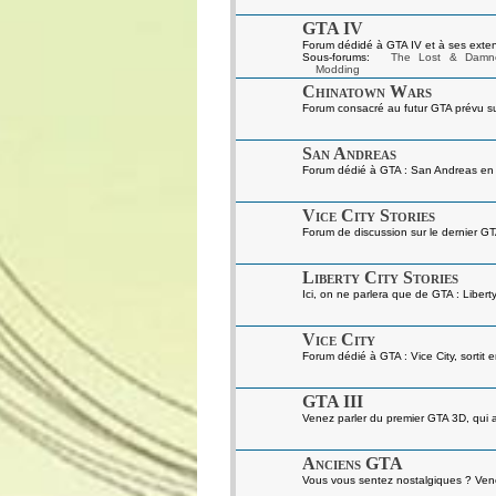
GTA IV
Forum dédidé à GTA IV et à ses exten
Sous-forums:
The Lost & Damn
Modding
Chinatown Wars
Forum consacré au futur GTA prévu s
San Andreas
Forum dédié à GTA : San Andreas en gé
Vice City Stories
Forum de discussion sur le dernier GT
Liberty City Stories
Ici, on ne parlera que de GTA : Liberty
Vice City
Forum dédié à GTA : Vice City, sortit 
GTA III
Venez parler du premier GTA 3D, qui a 
Anciens GTA
Vous vous sentez nostalgiques ? Venez