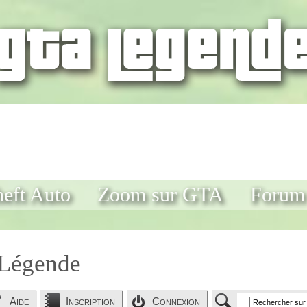
eft Auto
Zoom sur GTA
Forum
Légende
Aide
Inscription
Connexion