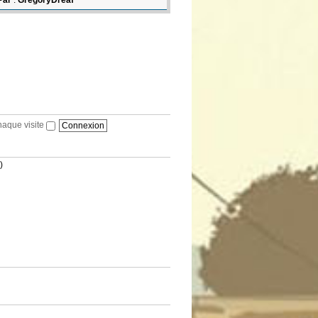
Par
:
GregoryDreaf
haque visite
)