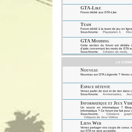
GTA-Like
Forum dédié aux GTA-Like
Team
Forum dédié à la team de jeu en ligne
Sous-forums:
Playstation 3
,
Xbo
GTA Modding
Cette section du forum est dédiée 
d'aide concernant les mods de GTA s
Sous-forums:
Création de mods
,
LA COMM
Nouveau
Nouveau sur GTA Légende ? Venez vou
Espace détente
Venez parler de tout et de rien dans c
Sous-forums:
Anniversaires
,
Jeux
Informatique et Jeux Vid
Un soucis en informatique ? Bloq
informatique ? Ce forum est fait pour 
Sous-forums:
Créations graph
Critiques de Jeux Vidéos
Liens Web
Venez partager vos coups de coeur, v
sur GTA ne sera acceptée.