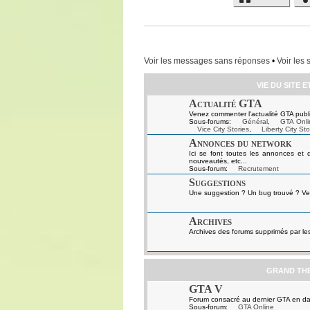
Voir les messages sans réponses
•
Voir les 
VIE DU SITE 
Actualité GTA
Venez commenter l'actualité GTA publi
Sous-forums:
Général
,
GTA Onli
Vice City Stories
,
Liberty City Sto
Annonces du network
Ici se font toutes les annonces et 
nouveautés, etc...
Sous-forum:
Recrutement
Suggestions
Une suggestion ? Un bug trouvé ? Ven
Archives
Archives des forums supprimés par le
GRAND TH
GTA V
Forum consacré au dernier GTA en da
Sous-forum:
GTA Online