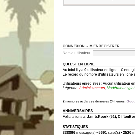
CONNEXION
•
M’ENREGISTRER
Nom d’utilisateur:
QUI EST EN LIGNE
Au total il y a
0
utilisateur en ligne :: 0 enregi
Le record du nombre d’utilisateurs en ligne 
Utilisateurs enregistrés : Aucun utilisateur e
Légende:
Administrateurs
,
Modérateurs glo
2
membres actifs ces dernieres 24 heures:
Goog
ANNIVERSAIRES
Félicitations à:
JamtsRoork
(51),
CliftonBo
STATISTIQUES
338896
message(s) •
5691
sujet(s) •
2520
me