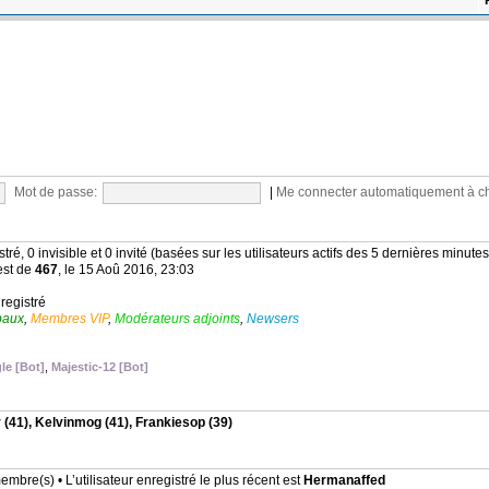
Mot de passe:
|
Me connecter automatiquement à c
stré, 0 invisible et 0 invité (basées sur les utilisateurs actifs des 5 dernières minutes
est de
467
, le 15 Aoû 2016, 23:03
nregistré
baux
,
Membres VIP
,
Modérateurs adjoints
,
Newsers
le [Bot]
,
Majestic-12 [Bot]
r
(41),
Kelvinmog
(41),
Frankiesop
(39)
mbre(s) • L’utilisateur enregistré le plus récent est
Hermanaffed