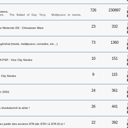
726
230897
sions.
ed
,
The Ballad of Gay Tony
,
Multijoueur et teams
,
23
332
ur Nintendo DS : Chinatown Wars
73
1360
néral (mods, multijoueur, consoles, etc...)
10
151
A PSP : Vice City Stories
9
115
 City Stories
24
361
en 2002.
26
441
révolutionné la série !
22
392
 parler des anciens GTA (de GTA I à GTA II) ici !