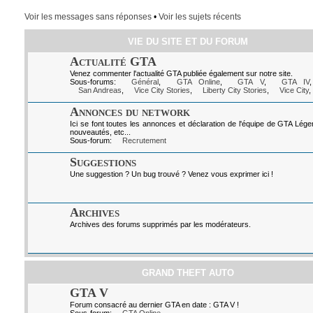
Voir les messages sans réponses
•
Voir les sujets récents
VIE DU SITE ET DU FORUM
Actualité GTA
Venez commenter l'actualité GTA publiée également sur notre site.
Sous-forums:
Général
,
GTA Online
,
GTA V
,
GTA IV
San Andreas
,
Vice City Stories
,
Liberty City Stories
,
Vice City
,
Annonces du network
Ici se font toutes les annonces et déclaration de l'équipe de GTA Lég
nouveautés, etc...
Sous-forum:
Recrutement
Suggestions
Une suggestion ? Un bug trouvé ? Venez vous exprimer ici !
Archives
Archives des forums supprimés par les modérateurs.
GRAND THEFT AUTO
GTA V
Forum consacré au dernier GTA en date : GTA V !