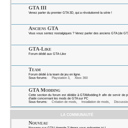
GTA III
Venez parler du premier GTA 3D, qui a révolutionné la série !
Anciens GTA
Vous vous sentez nostalgiques ? Venez parler des anciens GTA (de GTA I
GTA-Like
Forum dédié aux GTA-Like
Team
Forum dédié à la team de jeu en ligne.
Sous-forums:
Playstation 3
,
Xbox 360
GTA Modding
Cette section du forum est dédiée à GTAModding.fr afin de servir de p
d'aide concernant les mods de GTA sur PC
Sous-forums:
Création de mods
,
Installation de mods
,
Discussio
LA COMMUNAUTÉ
Nouveau
Nouveau sur GTA Légende ? Venez vous présenter ici !