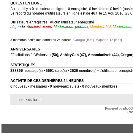
QUI EST EN LIGNE
Au total il y a
0
utilisateur en ligne :: 0 enregistré, 0 invisible et 0 invité (bas
Le record du nombre d’utilisateurs en ligne est de
467
, le 15 Aoû 2016, 23:0
Utilisateurs enregistrés : Aucun utilisateur enregistré
Légende:
Administrateurs
,
Modérateurs globaux
,
Membres VIP
,
Modérateurs
2
membres actifs ces dernieres 24 heures:
Google [Bot]
,
Majestic-12 [Bot]
ANNIVERSAIRES
Félicitations à:
Waltervet
(50),
AshleyCah
(47),
Amandadivob
(44),
Gregor
STATISTIQUES
338896
message(s) •
5691
sujet(s) •
2520
membre(s) • L’utilisateur enregistr
ACTIVITE DE CES DERNIÈRES 24 HEURES
0
nouveaux messages •
0
nouveaux sujets •
0
nouveaux membres
Index du forum
Powered by
phpBB
Trad