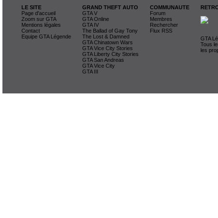
LE SITE
GRAND THEFT AUTO
COMMUNAUTE
RETRO
Page d'accueil
GTA V
Forum
Zoom sur GTA
GTA Online
Membres
Mentions légales
GTA IV
Rechercher
Contact
The Ballad of Gay Tony
Flux RSS
Equipe GTA Légende
The Lost & Damned
GTA Lég
GTA Chinatown Wars
Tous le
GTA Vice City Stories
les pro
GTA Liberty City Stories
GTA San Andreas
GTA Vice City
GTA III