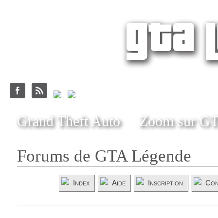
Grand Theft Auto
Zoom sur G
Forums de GTA Légende
Index
Aide
Inscription
Con