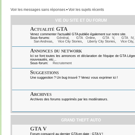
Voir les messages sans réponses
•
Voir les sujets récents
VIE DU SITE ET DU FORUM
Actualité GTA
Venez commenter l'actualité GTA publiée également sur notre site.
Sous-forums:
Général
,
GTA Online
,
GTA V
,
GTA IV
San Andreas
,
Vice City Stories
,
Liberty City Stories
,
Vice City
,
Annonces du network
Ici se font toutes les annonces et déclaration de l'équipe de GTA Lég
nouveautés, etc...
Sous-forum:
Recrutement
Suggestions
Une suggestion ? Un bug trouvé ? Venez vous exprimer ici !
Archives
Archives des forums supprimés par les modérateurs.
GRAND THEFT AUTO
GTA V
Forum consacré au dernier GTA en date : GTA V !