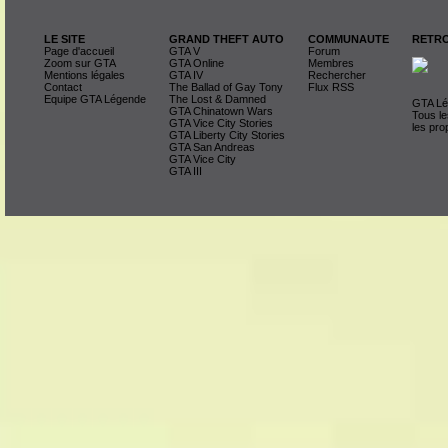
LE SITE
GRAND THEFT AUTO
COMMUNAUTE
RETRO
Page d'accueil
GTA V
Forum
Zoom sur GTA
GTA Online
Membres
Mentions légales
GTA IV
Rechercher
Contact
The Ballad of Gay Tony
Flux RSS
Equipe GTA Légende
The Lost & Damned
GTA Lég
GTA Chinatown Wars
Tous le
GTA Vice City Stories
les pro
GTA Liberty City Stories
GTA San Andreas
GTA Vice City
GTA III