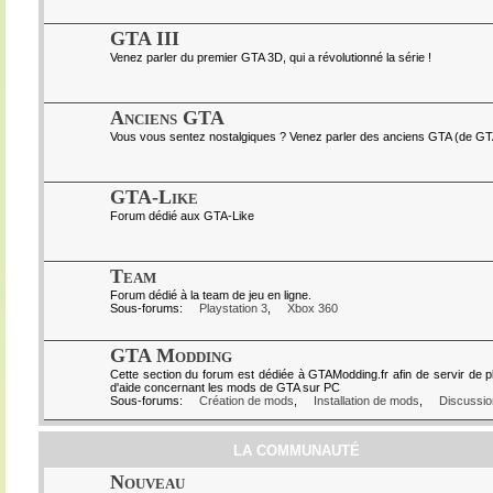
GTA III
Venez parler du premier GTA 3D, qui a révolutionné la série !
Anciens GTA
Vous vous sentez nostalgiques ? Venez parler des anciens GTA (de GTA I
GTA-Like
Forum dédié aux GTA-Like
Team
Forum dédié à la team de jeu en ligne.
Sous-forums:
Playstation 3
,
Xbox 360
GTA Modding
Cette section du forum est dédiée à GTAModding.fr afin de servir de p
d'aide concernant les mods de GTA sur PC
Sous-forums:
Création de mods
,
Installation de mods
,
Discussio
LA COMMUNAUTÉ
Nouveau