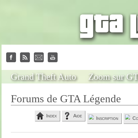
Grand Theft Auto
Zoom sur G
Forums de GTA Légende
Index
Aide
Inscription
Co