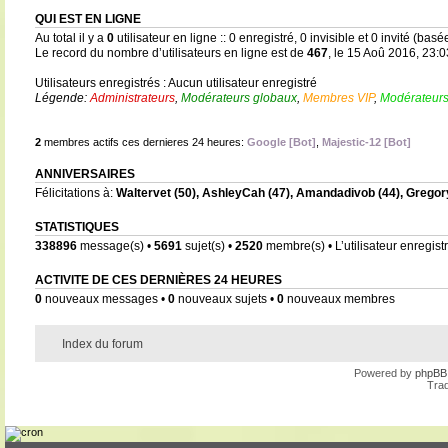
QUI EST EN LIGNE
Au total il y a
0
utilisateur en ligne :: 0 enregistré, 0 invisible et 0 invité (bas
Le record du nombre d’utilisateurs en ligne est de
467
, le 15 Aoû 2016, 23:0
Utilisateurs enregistrés : Aucun utilisateur enregistré
Légende:
Administrateurs
,
Modérateurs globaux
,
Membres VIP
,
Modérateurs
2
membres actifs ces dernieres 24 heures:
Google [Bot]
,
Majestic-12 [Bot]
ANNIVERSAIRES
Félicitations à:
Waltervet
(50),
AshleyCah
(47),
Amandadivob
(44),
Gregor
STATISTIQUES
338896
message(s) •
5691
sujet(s) •
2520
membre(s) • L’utilisateur enregistr
ACTIVITE DE CES DERNIÈRES 24 HEURES
0
nouveaux messages •
0
nouveaux sujets •
0
nouveaux membres
Index du forum
Powered by
phpBB
Trad