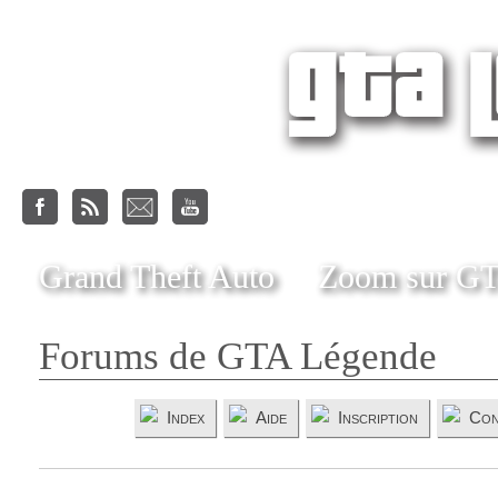
Grand Theft Auto
Zoom sur G
Forums de GTA Légende
Index
Aide
Inscription
Con