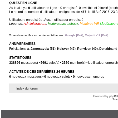
QUI EST EN LIGNE
Au total il y a
0
utilisateur en ligne :: 0 enregistré, 0 invisible et 0 invité (bas
Le record du nombre d’utilisateurs en ligne est de
467
, le 15 Aoû 2016, 23:0
Utilisateurs enregistrés : Aucun utilisateur enregistré
Légende:
Administrateurs
,
Modérateurs globaux
,
Membres VIP
,
Modérateurs
2
membres actifs ces dernieres 24 heures:
Google [Bot]
,
Majestic-12 [Bot]
ANNIVERSAIRES
Félicitations à:
Jamesavoix
(51),
Kelsyer
(42),
RonyNon
(40),
Donaldnand
STATISTIQUES
338896
message(s) •
5691
sujet(s) •
2520
membre(s) • L’utilisateur enregistr
ACTIVITE DE CES DERNIÈRES 24 HEURES
0
nouveaux messages •
0
nouveaux sujets •
0
nouveaux membres
Index du forum
Powered by
phpBB
Trad