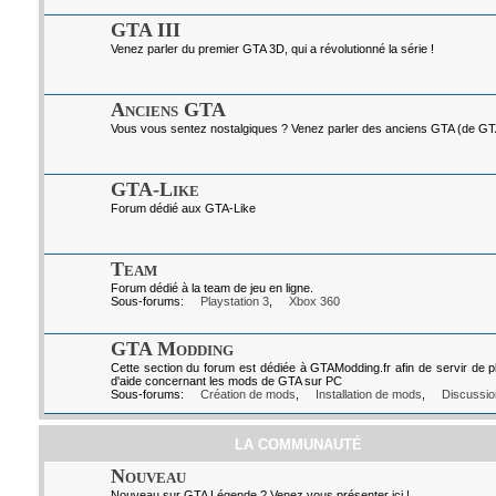
GTA III
Venez parler du premier GTA 3D, qui a révolutionné la série !
Anciens GTA
Vous vous sentez nostalgiques ? Venez parler des anciens GTA (de GTA I
GTA-Like
Forum dédié aux GTA-Like
Team
Forum dédié à la team de jeu en ligne.
Sous-forums:
Playstation 3
,
Xbox 360
GTA Modding
Cette section du forum est dédiée à GTAModding.fr afin de servir de p
d'aide concernant les mods de GTA sur PC
Sous-forums:
Création de mods
,
Installation de mods
,
Discussio
LA COMMUNAUTÉ
Nouveau
Nouveau sur GTA Légende ? Venez vous présenter ici !