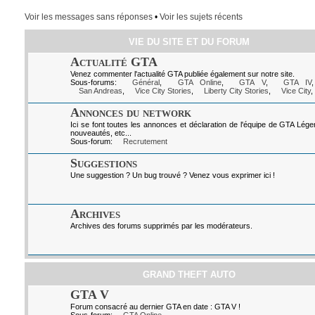
Voir les messages sans réponses
•
Voir les sujets récents
VIE DU SITE ET DU FORUM
Actualité GTA
Venez commenter l'actualité GTA publiée également sur notre site.
Sous-forums:
Général
,
GTA Online
,
GTA V
,
GTA IV
San Andreas
,
Vice City Stories
,
Liberty City Stories
,
Vice City
,
Annonces du network
Ici se font toutes les annonces et déclaration de l'équipe de GTA Lég
nouveautés, etc...
Sous-forum:
Recrutement
Suggestions
Une suggestion ? Un bug trouvé ? Venez vous exprimer ici !
Archives
Archives des forums supprimés par les modérateurs.
GRAND THEFT AUTO
GTA V
Forum consacré au dernier GTA en date : GTA V !