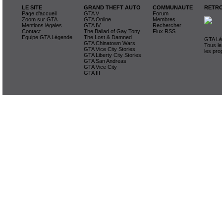
LE SITE
GRAND THEFT AUTO
COMMUNAUTE
RETRO
Page d'accueil
GTA V
Forum
Zoom sur GTA
GTA Online
Membres
Mentions légales
GTA IV
Rechercher
Contact
The Ballad of Gay Tony
Flux RSS
Equipe GTA Légende
The Lost & Damned
GTA Lég
GTA Chinatown Wars
Tous le
GTA Vice City Stories
les pro
GTA Liberty City Stories
GTA San Andreas
GTA Vice City
GTA III