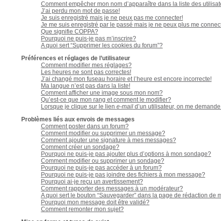
Comment empêcher mon nom d’apparaître dans la liste des utilisa
J’ai perdu mon mot de passe!
Je suis enregistré mais je ne peux pas me connecter!
Je me suis enregistré par le passé mais je ne peux plus me connec
Que signifie COPPA?
Pourquoi ne puis-je pas m’inscrire?
A quoi sert “Supprimer les cookies du forum”?
Préférences et réglages de l’utilisateur
Comment modifier mes réglages?
Les heures ne sont pas correctes!
J’ai changé mon fuseau horaire et l’heure est encore incorrecte!
Ma langue n’est pas dans la liste!
Comment afficher une image sous mon nom?
Qu’est-ce que mon rang et comment le modifier?
Lorsque je clique sur le lien
e-mail
d’un utilisateur, on me demand
Problèmes liés aux envois de messages
Comment poster dans un forum?
Comment modifier ou supprimer un message?
Comment ajouter une signature à mes messages?
Comment créer un sondage?
Pourquoi ne puis-je pas ajouter plus d’options à mon sondage?
Comment modifier ou supprimer un sondage?
Pourquoi ne puis-je pas accéder à un forum?
Pourquoi ne puis-je pas joindre des fichiers à mon message?
Pourquoi ai-je reçu un avertissement?
Comment rapporter des messages à un modérateur?
A quoi sert le bouton “Sauvegarder” dans la page de rédaction de
Pourquoi mon message doit être validé?
Comment remonter mon sujet?