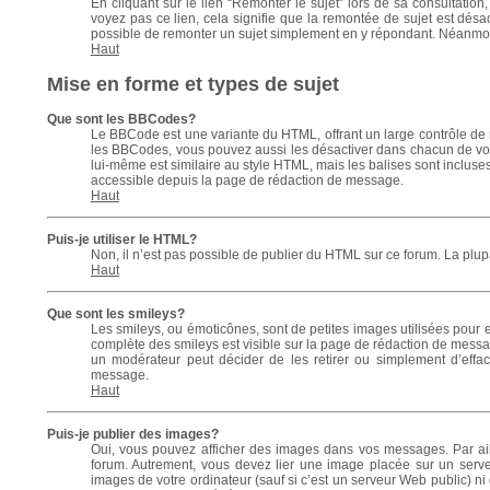
En cliquant sur le lien “Remonter le sujet” lors de sa consultatio
voyez pas ce lien, cela signifie que la remontée de sujet est désac
possible de remonter un sujet simplement en y répondant. Néanmoin
Haut
Mise en forme et types de sujet
Que sont les BBCodes?
Le BBCode est une variante du HTML, offrant un large contrôle de 
les BBCodes, vous pouvez aussi les désactiver dans chacun de vo
lui-même est similaire au style HTML, mais les balises sont incluses 
accessible depuis la page de rédaction de message.
Haut
Puis-je utiliser le HTML?
Non, il n’est pas possible de publier du HTML sur ce forum. La pl
Haut
Que sont les smileys?
Les smileys, ou émoticônes, sont de petites images utilisées pour exp
complète des smileys est visible sur la page de rédaction de messa
un modérateur peut décider de les retirer ou simplement d’effa
message.
Haut
Puis-je publier des images?
Oui, vous pouvez afficher des images dans vos messages. Par ailleu
forum. Autrement, vous devez lier une image placée sur un serv
images de votre ordinateur (sauf si c’est un serveur Web public) n