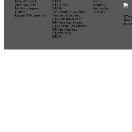
Page d'accueil
GTA V
Forum
Zoom sur GTA
GTA Online
Membres
Mentions légales
GTA IV
Rechercher
Contact
The Ballad of Gay Tony
Flux RSS
Equipe GTA Légende
The Lost & Damned
GTA L
GTA Chinatown Wars
Tous 
GTA Vice City Stories
les pr
GTA Liberty City Stories
GTA San Andreas
GTA Vice City
GTA III