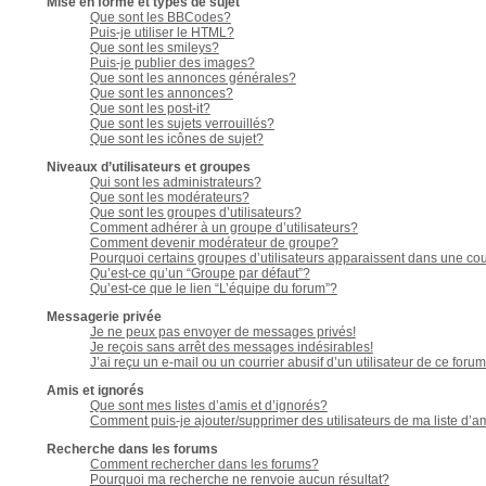
Mise en forme et types de sujet
Que sont les BBCodes?
Puis-je utiliser le HTML?
Que sont les smileys?
Puis-je publier des images?
Que sont les annonces générales?
Que sont les annonces?
Que sont les post-it?
Que sont les sujets verrouillés?
Que sont les icônes de sujet?
Niveaux d’utilisateurs et groupes
Qui sont les administrateurs?
Que sont les modérateurs?
Que sont les groupes d’utilisateurs?
Comment adhérer à un groupe d’utilisateurs?
Comment devenir modérateur de groupe?
Pourquoi certains groupes d’utilisateurs apparaissent dans une cou
Qu’est-ce qu’un “Groupe par défaut”?
Qu’est-ce que le lien “L’équipe du forum”?
Messagerie privée
Je ne peux pas envoyer de messages privés!
Je reçois sans arrêt des messages indésirables!
J’ai reçu un e-mail ou un courrier abusif d’un utilisateur de ce forum
Amis et ignorés
Que sont mes listes d’amis et d’ignorés?
Comment puis-je ajouter/supprimer des utilisateurs de ma liste d’a
Recherche dans les forums
Comment rechercher dans les forums?
Pourquoi ma recherche ne renvoie aucun résultat?