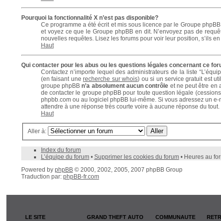
Pourquoi la fonctionnalité X n’est pas disponible?
Ce programme a été écrit et mis sous licence par le Groupe phpBB. S
et voyez ce que le Groupe phpBB en dit. N’envoyez pas de requête
nouvelles requêtes. Lisez les forums pour voir leur position, s’ils e
Haut
Qui contacter pour les abus ou les questions légales concernant ce fo
Contactez n’importe lequel des administrateurs de la liste “L’équ
(en faisant une
recherche sur whois
) ou si un service gratuit est 
groupe phpBB
n’a absolument aucun contrôle
et ne peut être en
de contacter le groupe phpBB pour toute question légale (cessions 
phpbb.com ou au logiciel phpBB lui-même. Si vous adressez un e-m
attendre à une réponse très courte voire à aucune réponse du tout.
Haut
Aller à:
Index du forum
L’équipe du forum
•
Supprimer les cookies du forum
• Heures au fo
Powered by
phpBB
© 2000, 2002, 2005, 2007 phpBB Group
Traduction par:
phpBB-fr.com
LE SITE
GRAND THEFT AUTO
COMMUNAUTE
RETR