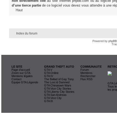
non directement liée
au site Internet phpbb.com ou au logiciel ph
d’une tierce partie
de ce logiciel vous devez vous attendre à une rép
Haut
Index du forum
Powered by
phpBB
Trad
LE SITE
GRAND THEFT AUTO
COMMUNAUTE
RETRO
Page d'accueil
GTA V
Forum
Zoom sur GTA
GTA Online
Membres
Mentions légales
GTA IV
Rechercher
Contact
The Ballad of Gay Tony
Flux RSS
Equipe GTA Légende
The Lost & Damned
GTA Lég
GTA Chinatown Wars
Tous le
GTA Vice City Stories
les pro
GTA Liberty City Stories
GTA San Andreas
GTA Vice City
GTA III