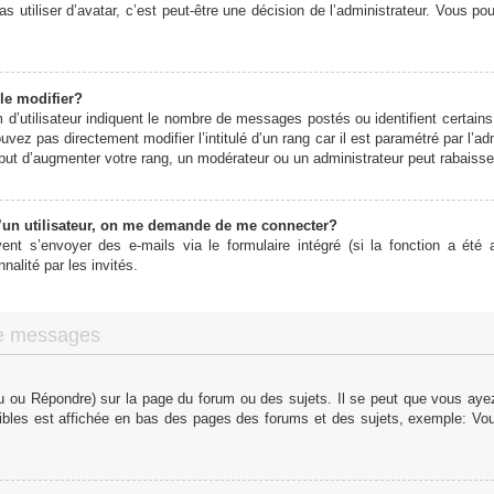
s utiliser d’avatar, c’est peut-être une décision de l’administrateur. Vous p
le modifier?
d’utilisateur indiquent le nombre de messages postés ou identifient certains 
vez pas directement modifier l’intitulé d’un rang car il est paramétré par l’
ut d’augmenter votre rang, un modérateur ou un administrateur peut rabaiss
un utilisateur, on me demande de me connecter?
vent s’envoyer des e-mails via le formulaire intégré (si la fonction a été a
alité par les invités.
de messages
 ou Répondre) sur la page du forum ou des sujets. Il se peut que vous ayez 
ibles est affichée en bas des pages des forums et des sujets, exemple: V