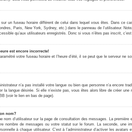
it sur un fuseau horaire différent de celui dans lequel vous êtes. Dans ce 
ondres, Paris, New York, Sydney, etc.) dans le panneau de l’utilisateur. Note
ssible qu’aux utilisateurs enregistrés. Donc si vous n’êtes pas inscrit, c’est
eure est encore incorrecte!
ramétré votre fuseau horaire et l’heure d’été, il se peut que le serveur ne s
ministrateur n’a pas installé votre langue ou bien que personne n’a encore t
er la langue désirée. Si elle n’existe pas, vous êtes alors libre de créer une
BB (voir le lien en bas de page).
mon nom?
e nom d’utilisateur sur la page de consultation des messages. La première 
otre nombre de messages ou votre statut sur le forum. La seconde, une 
onnelle à chaque utilisateur. C’est à l’administrateur d’activer les avatars 