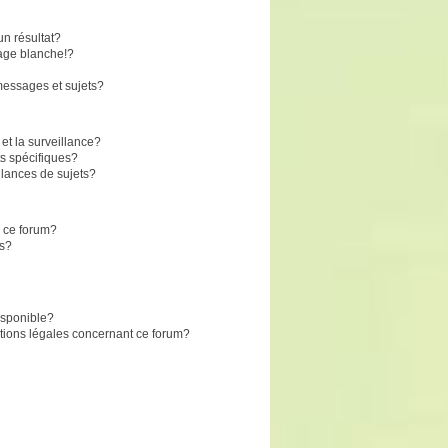
n résultat?
age blanche!?
essages et sujets?
 et la surveillance?
s spécifiques?
lances de sujets?
r ce forum?
ts?
disponible?
stions légales concernant ce forum?