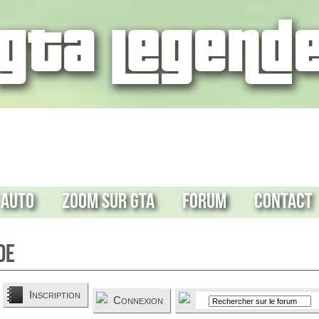
 Auto
Zoom sur GTA
Forum
Contact
de
Inscription
Connexion