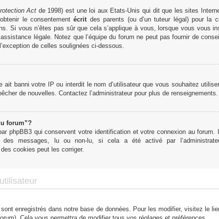
rotection Act
de 1998) est une loi aux Etats-Unis qui dit que les sites Interne
obtenir le consentement
écrit
des parents (ou d’un tuteur légal) pour la c
ns. Si vous n’êtes pas sûr que cela s’applique à vous, lorsque vous vous in
ssistance légale. Notez que l’équipe du forum ne peut pas fournir de conseil
 l’exception de celles soulignées ci-dessous.
te ait banni votre IP ou interdit le nom d’utilisateur que vous souhaitez utilis
mpêcher de nouvelles. Contactez l’administrateur pour plus de renseignements.
du forum”?
r phpBB3 qui conservent votre identification et votre connexion au forum. I
tut des messages, lu ou non-lu, si cela a été activé par l’administra
des cookies peut les corriger.
tilisateur
 sont enregistrés dans notre base de données. Pour les modifier, visitez le li
forum). Cela vous permettra de modifier tous vos réglages et préférences.