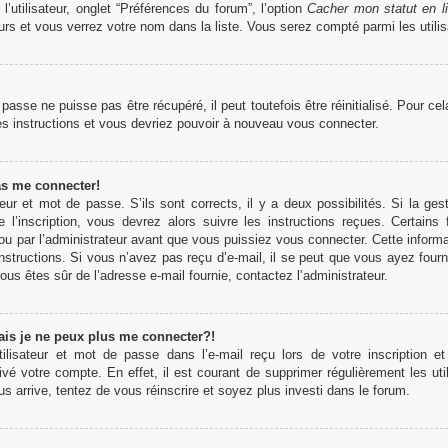
’utilisateur, onglet “Préférences du forum”, l’option
Cacher mon statut en l
rs et vous verrez votre nom dans la liste. Vous serez compté parmi les utilisa
sse ne puisse pas être récupéré, il peut toutefois être réinitialisé. Pour ce
es instructions et vous devriez pouvoir à nouveau vous connecter.
as me connecter!
teur et mot de passe. S’ils sont corrects, il y a deux possibilités. Si la 
 l’inscription, vous devrez alors suivre les instructions reçues. Certains
u par l’administrateur avant que vous puissiez vous connecter. Cette informati
structions. Si vous n’avez pas reçu d’e-mail, il se peut que vous ayez fourn
 vous êtes sûr de l’adresse e-mail fournie, contactez l’administrateur.
ais je ne peux plus me connecter?!
lisateur et mot de passe dans l’e-mail reçu lors de votre inscription et
ivé votre compte. En effet, il est courant de supprimer régulièrement les uti
us arrive, tentez de vous réinscrire et soyez plus investi dans le forum.