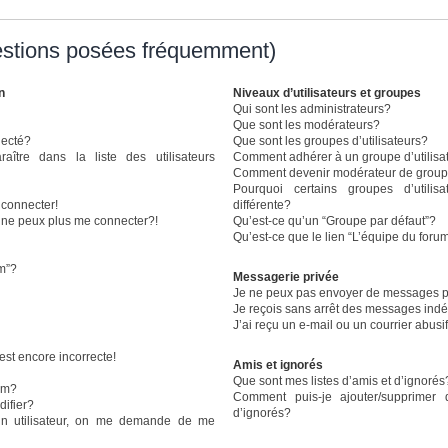
estions posées fréquemment)
n
Niveaux d’utilisateurs et groupes
Qui sont les administrateurs?
Que sont les modérateurs?
necté?
Que sont les groupes d’utilisateurs?
re dans la liste des utilisateurs
Comment adhérer à un groupe d’utilisa
Comment devenir modérateur de grou
Pourquoi certains groupes d’utili
 connecter!
différente?
e ne peux plus me connecter?!
Qu’est-ce qu’un “Groupe par défaut”?
Qu’est-ce que le lien “L’équipe du foru
um”?
Messagerie privée
Je ne peux pas envoyer de messages p
Je reçois sans arrêt des messages indé
J’ai reçu un e-mail ou un courrier abusif
est encore incorrecte!
Amis et ignorés
Que sont mes listes d’amis et d’ignorés
om?
Comment puis-je ajouter/supprimer 
ifier?
d’ignorés?
n utilisateur, on me demande de me