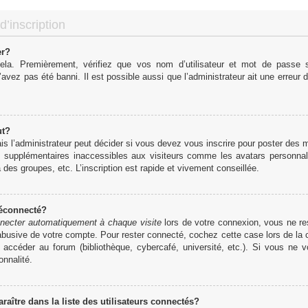
d’inscription
er?
cela. Premièrement, vérifiez que vos nom d’utilisateur et mot de passe so
’avez pas été banni. Il est possible aussi que l’administrateur ait une erreur d
ut?
 l’administrateur peut décider si vous devez vous inscrire pour poster des me
s supplémentaires inaccessibles aux visiteurs comme les avatars personnali
des groupes, etc. L’inscription est rapide et vivement conseillée.
déconnecté?
necter automatiquement à chaque visite
lors de votre connexion, vous ne r
 abusive de votre compte. Pour rester connecté, cochez cette case lors de l
r accéder au forum (bibliothèque, cybercafé, université, etc.). Si vous ne 
onnalité.
tre dans la liste des utilisateurs connectés?