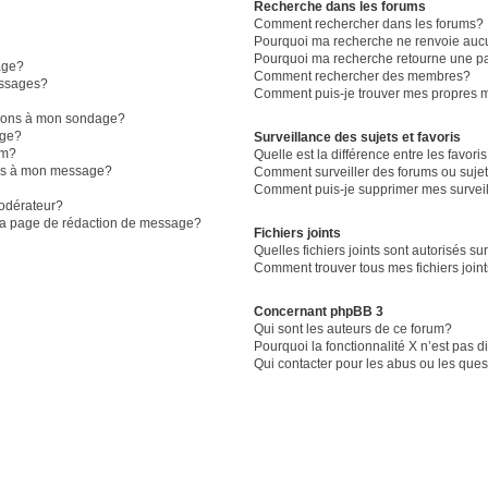
Recherche dans les forums
Comment rechercher dans les forums?
Pourquoi ma recherche ne renvoie aucu
Pourquoi ma recherche retourne une p
age?
Comment rechercher des membres?
essages?
Comment puis-je trouver mes propres m
ptions à mon sondage?
age?
Surveillance des sujets et favoris
um?
Quelle est la différence entre les favoris
iers à mon message?
Comment surveiller des forums ou sujet
Comment puis-je supprimer mes surveil
odérateur?
 la page de rédaction de message?
Fichiers joints
Quelles fichiers joints sont autorisés su
Comment trouver tous mes fichiers join
Concernant phpBB 3
Qui sont les auteurs de ce forum?
Pourquoi la fonctionnalité X n’est pas 
Qui contacter pour les abus ou les que