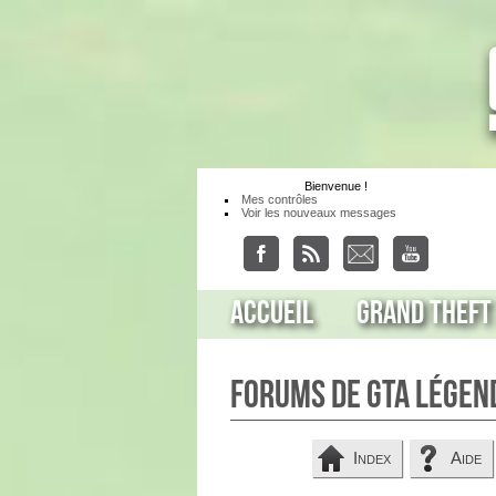
Bienvenue
!
Mes contrôles
Voir les nouveaux messages
Accueil
Grand Theft
Forums de GTA Légen
Index
Aide