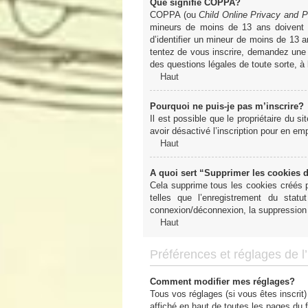
Que signifie COPPA?
COPPA (ou
Child Online Privacy and P
mineurs de moins de 13 ans doivent 
d’identifier un mineur de moins de 13 a
tentez de vous inscrire, demandez une a
des questions légales de toute sorte, à
Haut
Pourquoi ne puis-je pas m’inscrire?
Il est possible que le propriétaire du si
avoir désactivé l’inscription pour en e
Haut
A quoi sert “Supprimer les cookies 
Cela supprime tous les cookies créés pa
telles que l’enregistrement du sta
connexion/déconnexion, la suppression 
Haut
Préférences et réglages de l’u
Comment modifier mes réglages?
Tous vos réglages (si vous êtes inscrit)
affiché en haut de toutes les pages du 