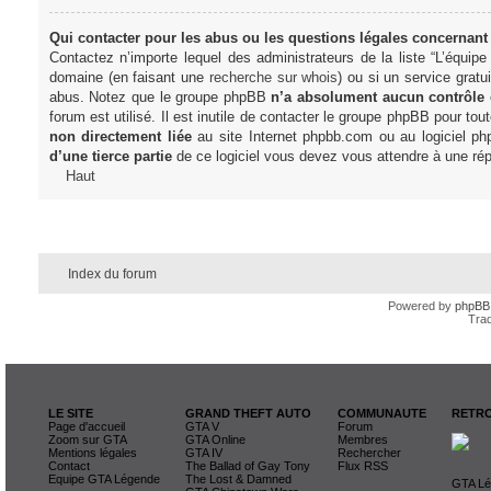
Qui contacter pour les abus ou les questions légales concernant
Contactez n’importe lequel des administrateurs de la liste “L’équip
domaine (en faisant une
recherche sur whois
) ou si un service gratu
abus. Notez que le groupe phpBB
n’a absolument aucun contrôle
forum est utilisé. Il est inutile de contacter le groupe phpBB pour tou
non directement liée
au site Internet phpbb.com ou au logiciel ph
d’une tierce partie
de ce logiciel vous devez vous attendre à une rép
Haut
Index du forum
Powered by
phpBB
Trad
LE SITE
GRAND THEFT AUTO
COMMUNAUTE
RETRO
Page d'accueil
GTA V
Forum
Zoom sur GTA
GTA Online
Membres
Mentions légales
GTA IV
Rechercher
Contact
The Ballad of Gay Tony
Flux RSS
Equipe GTA Légende
The Lost & Damned
GTA Lég