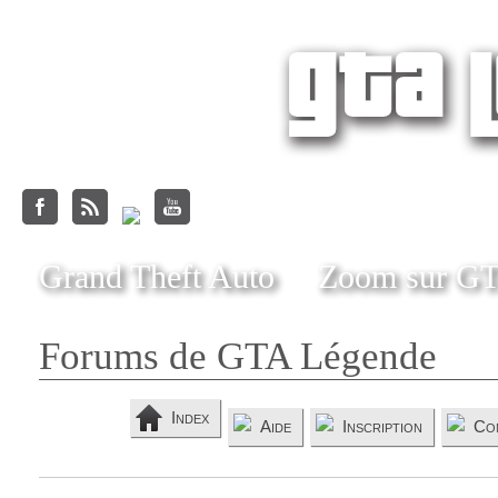
Grand Theft Auto
Zoom sur G
Forums de GTA Légende
Index
Aide
Inscription
Co