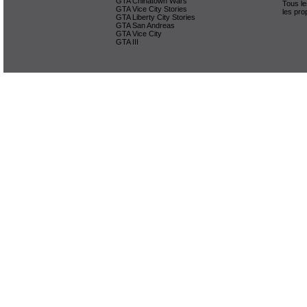
GTA Chinatown Wars
Tous le
GTA Vice City Stories
les pro
GTA Liberty City Stories
GTA San Andreas
GTA Vice City
GTA III