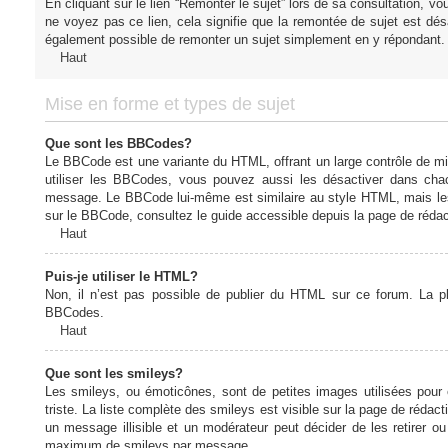
En cliquant sur le lien “Remonter le sujet” lors de sa consultation, 
ne voyez pas ce lien, cela signifie que la remontée de sujet est désa
également possible de remonter un sujet simplement en y répondant. 
Haut
Mise en forme et types de sujet
Que sont les BBCodes?
Le BBCode est une variante du HTML, offrant un large contrôle de m
utiliser les BBCodes, vous pouvez aussi les désactiver dans chac
message. Le BBCode lui-même est similaire au style HTML, mais les b
sur le BBCode, consultez le guide accessible depuis la page de réda
Haut
Puis-je utiliser le HTML?
Non, il n’est pas possible de publier du HTML sur ce forum. La 
BBCodes.
Haut
Que sont les smileys?
Les smileys, ou émoticônes, sont de petites images utilisées pour e
triste. La liste complète des smileys est visible sur la page de réd
un message illisible et un modérateur peut décider de les retirer o
maximum de smileys par message.