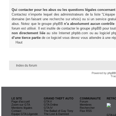
Qui contacter pour les abus ou les questions légales concernant
Contactez n’importe lequel des administrateurs de la liste “L’équip
domaine (en faisant une
recherche sur whois
) ou si un service gratu
abus. Notez que le groupe phpBB
n’a absolument aucun contrôle
forum est utilisé. Il est inutile de contacter le groupe phpBB pour tou
non directement liée
au site Internet phpbb.com ou au logiciel ph
d’une tierce partie
de ce logiciel vous devez vous attendre à une rép
Haut
Index du forum
Powered by
phpBB
Trad
LE SITE
GRAND THEFT AUTO
COMMUNAUTE
RETRO
Page d'accueil
GTA V
Forum
Zoom sur GTA
GTA Online
Membres
Mentions légales
GTA IV
Rechercher
Contact
The Ballad of Gay Tony
Flux RSS
Equipe GTA Légende
The Lost & Damned
GTA Lég