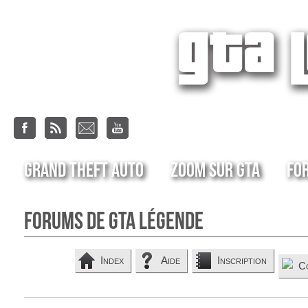
Grand Theft Auto
Zoom sur GTA
Fo
Forums de GTA Légende
Index
Aide
Inscription
C