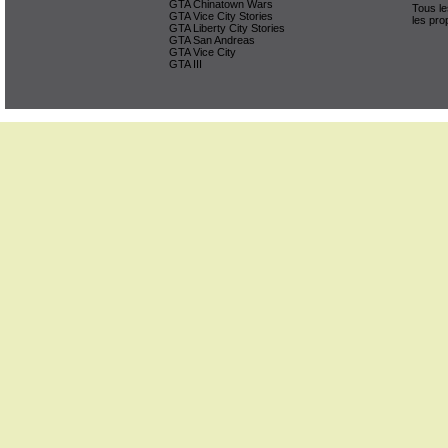
GTA Chinatown Wars
Tous le
GTA Vice City Stories
les pro
GTA Liberty City Stories
GTA San Andreas
GTA Vice City
GTA III