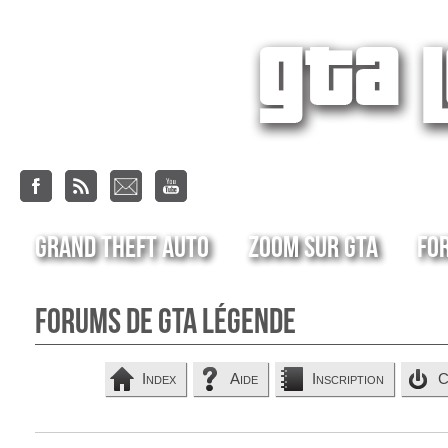
Grand Theft Auto
Zoom sur GTA
Fo
Forums de GTA Légende
Index
Aide
Inscription
C