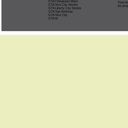
GTA Chinatown Wars
Tous le
GTA Vice City Stories
les pro
GTA Liberty City Stories
GTA San Andreas
GTA Vice City
GTA III