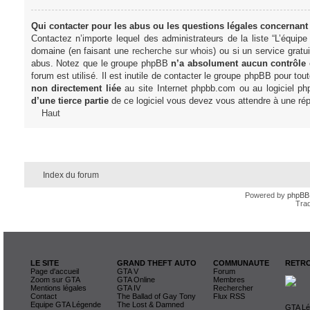
Qui contacter pour les abus ou les questions légales concernant
Contactez n’importe lequel des administrateurs de la liste “L’équip
domaine (en faisant une
recherche sur whois
) ou si un service gratu
abus. Notez que le groupe phpBB
n’a absolument aucun contrôle
forum est utilisé. Il est inutile de contacter le groupe phpBB pour tou
non directement liée
au site Internet phpbb.com ou au logiciel ph
d’une tierce partie
de ce logiciel vous devez vous attendre à une rép
Haut
Index du forum
Powered by
phpBB
Trad
LE SITE
GRAND THEFT AUTO
COMMUNAUTE
RETRO
Page d'accueil
GTA V
Forum
Zoom sur GTA
GTA Online
Membres
Mentions légales
GTA IV
Rechercher
Contact
The Ballad of Gay Tony
Flux RSS
Equipe GTA Légende
The Lost & Damned
GTA Lég