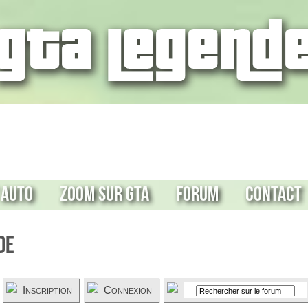
 Auto
Zoom sur GTA
Forum
Contact
de
Inscription
Connexion