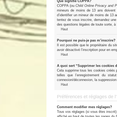
Que signifie COPPA?
COPPA (ou
Child Online Privacy and P
mineurs de moins de 13 ans doivent 
d’identifier un mineur de moins de 13 a
tentez de vous inscrire, demandez une a
des questions légales de toute sorte, à
Haut
Pourquoi ne puis-je pas m’inscrire?
Il est possible que le propriétaire du si
avoir désactivé l’inscription pour en e
Haut
A quoi sert “Supprimer les cookies 
Cela supprime tous les cookies créés pa
telles que l’enregistrement du sta
connexion/déconnexion, la suppression 
Haut
Préférences et réglages de l’u
Comment modifier mes réglages?
Tous vos réglages (si vous êtes inscrit)
affiché en haut de toutes les pages du 