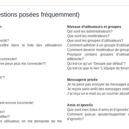
estions posées fréquemment)
n
Niveaux d’utilisateurs et groupes
Qui sont les administrateurs?
Que sont les modérateurs?
necté?
Que sont les groupes d’utilisateurs?
re dans la liste des utilisateurs
Comment adhérer à un groupe d’utilisa
Comment devenir modérateur de grou
Pourquoi certains groupes d’utili
 connecter!
différente?
e ne peux plus me connecter?!
Qu’est-ce qu’un “Groupe par défaut”?
Qu’est-ce que le lien “L’équipe du foru
um”?
Messagerie privée
Je ne peux pas envoyer de messages p
Je reçois sans arrêt des messages indé
J’ai reçu un e-mail ou un courrier abusif
est encore incorrecte!
Amis et ignorés
Que sont mes listes d’amis et d’ignorés
om?
Comment puis-je ajouter/supprimer 
ifier?
d’ignorés?
n utilisateur, on me demande de me