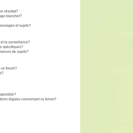
n résultat?
age blanche!?
essages et sujets?
 et la surveillance?
s spécifiques?
lances de sujets?
r ce forum?
ts?
disponible?
stions légales concernant ce forum?