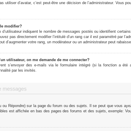
s utiliser d’avatar, c’est peut-être une décision de l’administrateur. Vous p
le modifier?
d’utilisateur indiquent le nombre de messages postés ou identifient certains 
vez pas directement modifier l’intitulé d’un rang car il est paramétré par l’
ut d’augmenter votre rang, un modérateur ou un administrateur peut rabaiss
un utilisateur, on me demande de me connecter?
vent s’envoyer des e-mails via le formulaire intégré (si la fonction a été a
alité par les invités.
de messages
 ou Répondre) sur la page du forum ou des sujets. Il se peut que vous ayez 
ibles est affichée en bas des pages des forums et des sujets, exemple: V