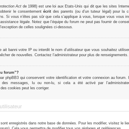
rotection Act
de 1998) est une loi aux Etats-Unis qui dit que les sites Interne
obtenir le consentement
écrit
des parents (ou d’un tuteur légal) pour la c
ns. Si vous n’êtes pas sûr que cela s’applique à vous, lorsque vous vous in
ssistance légale. Notez que l’équipe du forum ne peut pas fournir de conseil
 l’exception de celles soulignées ci-dessous.
te ait banni votre IP ou interdit le nom d’utilisateur que vous souhaitez utilis
mpêcher de nouvelles. Contactez l’administrateur pour plus de renseignements.
du forum”?
r phpBB3 qui conservent votre identification et votre connexion au forum. I
tut des messages, lu ou non-lu, si cela a été activé par l’administra
des cookies peut les corriger.
tilisateur
 sont enregistrés dans notre base de données. Pour les modifier, visitez le li
forum). Cela vous permettra de modifier tous vos réglages et préférences.