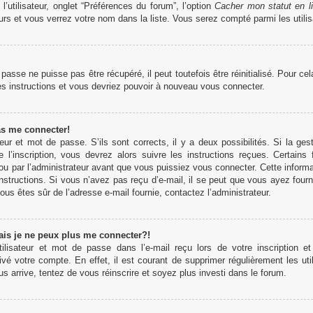
’utilisateur, onglet “Préférences du forum”, l’option
Cacher mon statut en l
rs et vous verrez votre nom dans la liste. Vous serez compté parmi les utilisa
sse ne puisse pas être récupéré, il peut toutefois être réinitialisé. Pour ce
es instructions et vous devriez pouvoir à nouveau vous connecter.
as me connecter!
teur et mot de passe. S’ils sont corrects, il y a deux possibilités. Si la 
 l’inscription, vous devrez alors suivre les instructions reçues. Certains
u par l’administrateur avant que vous puissiez vous connecter. Cette informati
structions. Si vous n’avez pas reçu d’e-mail, il se peut que vous ayez fourn
 vous êtes sûr de l’adresse e-mail fournie, contactez l’administrateur.
ais je ne peux plus me connecter?!
lisateur et mot de passe dans l’e-mail reçu lors de votre inscription et
ivé votre compte. En effet, il est courant de supprimer régulièrement les uti
us arrive, tentez de vous réinscrire et soyez plus investi dans le forum.