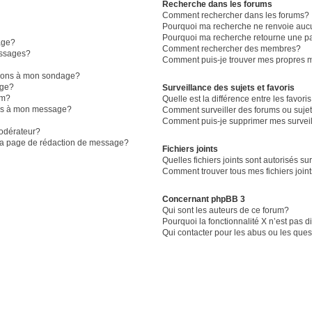
Recherche dans les forums
Comment rechercher dans les forums?
Pourquoi ma recherche ne renvoie aucu
Pourquoi ma recherche retourne une p
age?
Comment rechercher des membres?
essages?
Comment puis-je trouver mes propres m
ptions à mon sondage?
age?
Surveillance des sujets et favoris
um?
Quelle est la différence entre les favoris
iers à mon message?
Comment surveiller des forums ou sujet
Comment puis-je supprimer mes surveil
odérateur?
 la page de rédaction de message?
Fichiers joints
Quelles fichiers joints sont autorisés su
Comment trouver tous mes fichiers join
Concernant phpBB 3
Qui sont les auteurs de ce forum?
Pourquoi la fonctionnalité X n’est pas 
Qui contacter pour les abus ou les que