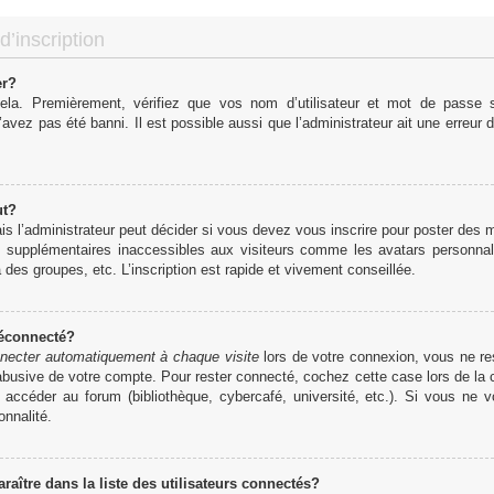
d’inscription
er?
cela. Premièrement, vérifiez que vos nom d’utilisateur et mot de passe so
’avez pas été banni. Il est possible aussi que l’administrateur ait une erreur d
ut?
 l’administrateur peut décider si vous devez vous inscrire pour poster des me
s supplémentaires inaccessibles aux visiteurs comme les avatars personnali
des groupes, etc. L’inscription est rapide et vivement conseillée.
déconnecté?
necter automatiquement à chaque visite
lors de votre connexion, vous ne r
 abusive de votre compte. Pour rester connecté, cochez cette case lors de l
r accéder au forum (bibliothèque, cybercafé, université, etc.). Si vous ne 
onnalité.
tre dans la liste des utilisateurs connectés?