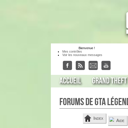
Bienvenue
!
Mes contrôles
Voir les nouveaux messages
Accueil
Grand Theft
Forums de GTA Légen
Index
Aide