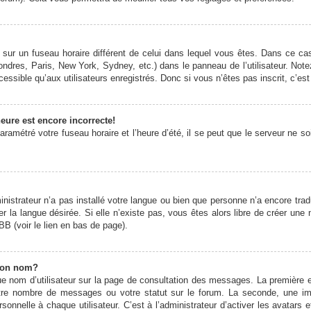
it sur un fuseau horaire différent de celui dans lequel vous êtes. Dans ce 
ondres, Paris, New York, Sydney, etc.) dans le panneau de l’utilisateur. Note
ssible qu’aux utilisateurs enregistrés. Donc si vous n’êtes pas inscrit, c’est
eure est encore incorrecte!
ramétré votre fuseau horaire et l’heure d’été, il se peut que le serveur ne s
ministrateur n’a pas installé votre langue ou bien que personne n’a encore t
er la langue désirée. Si elle n’existe pas, vous êtes alors libre de créer une
BB (voir le lien en bas de page).
mon nom?
e nom d’utilisateur sur la page de consultation des messages. La première 
otre nombre de messages ou votre statut sur le forum. La seconde, une 
onnelle à chaque utilisateur. C’est à l’administrateur d’activer les avatars 