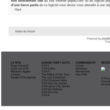
non directement liée
au site Internet phpbb.com ou au logiciel ph
d’une tierce partie
de ce logiciel vous devez vous attendre à une rép
Haut
Index du forum
Powered by
phpBB
Trad
LE SITE
GRAND THEFT AUTO
COMMUNAUTE
RETRO
Page d'accueil
GTA V
Forum
Zoom sur GTA
GTA Online
Membres
Mentions légales
GTA IV
Rechercher
Contact
The Ballad of Gay Tony
Flux RSS
Equipe GTA Légende
The Lost & Damned
GTA Lég
GTA Chinatown Wars
Tous le
GTA Vice City Stories
les pro
GTA Liberty City Stories
GTA San Andreas
GTA Vice City
GTA III