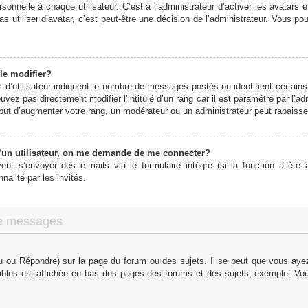
onnelle à chaque utilisateur. C’est à l’administrateur d’activer les avatars 
s utiliser d’avatar, c’est peut-être une décision de l’administrateur. Vous p
le modifier?
d’utilisateur indiquent le nombre de messages postés ou identifient certains 
vez pas directement modifier l’intitulé d’un rang car il est paramétré par l’
ut d’augmenter votre rang, un modérateur ou un administrateur peut rabaiss
un utilisateur, on me demande de me connecter?
vent s’envoyer des e-mails via le formulaire intégré (si la fonction a été a
alité par les invités.
de messages
 ou Répondre) sur la page du forum ou des sujets. Il se peut que vous ayez 
ibles est affichée en bas des pages des forums et des sujets, exemple: V