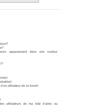
teurs?
pe?
sateurs apparaissent dans une couleur
m”?
rivés!
sirables!
 d’un utilisateur de ce forum!
?
des utilisateurs de ma liste d’amis ou