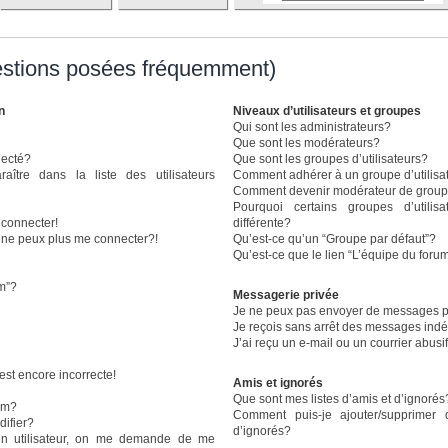
estions posées fréquemment)
n
Niveaux d’utilisateurs et groupes
Qui sont les administrateurs?
Que sont les modérateurs?
necté?
Que sont les groupes d’utilisateurs?
re dans la liste des utilisateurs
Comment adhérer à un groupe d’utilisa
Comment devenir modérateur de grou
Pourquoi certains groupes d’utili
 connecter!
différente?
e ne peux plus me connecter?!
Qu’est-ce qu’un “Groupe par défaut”?
Qu’est-ce que le lien “L’équipe du foru
um”?
Messagerie privée
Je ne peux pas envoyer de messages p
Je reçois sans arrêt des messages indé
J’ai reçu un e-mail ou un courrier abusif
est encore incorrecte!
Amis et ignorés
Que sont mes listes d’amis et d’ignorés
om?
Comment puis-je ajouter/supprimer 
ifier?
d’ignorés?
n utilisateur, on me demande de me