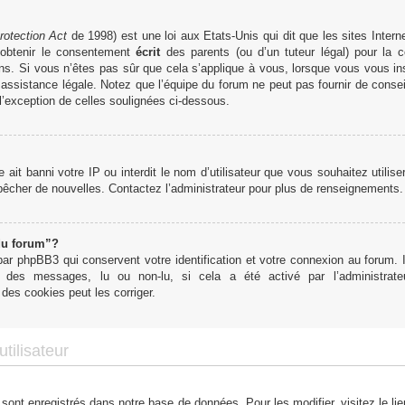
rotection Act
de 1998) est une loi aux Etats-Unis qui dit que les sites Interne
obtenir le consentement
écrit
des parents (ou d’un tuteur légal) pour la c
ns. Si vous n’êtes pas sûr que cela s’applique à vous, lorsque vous vous in
ssistance légale. Notez que l’équipe du forum ne peut pas fournir de conseil
 l’exception de celles soulignées ci-dessous.
te ait banni votre IP ou interdit le nom d’utilisateur que vous souhaitez utilis
mpêcher de nouvelles. Contactez l’administrateur pour plus de renseignements.
du forum”?
r phpBB3 qui conservent votre identification et votre connexion au forum. I
tut des messages, lu ou non-lu, si cela a été activé par l’administra
des cookies peut les corriger.
tilisateur
 sont enregistrés dans notre base de données. Pour les modifier, visitez le li