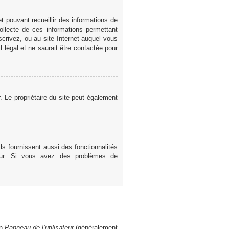
t pouvant recueillir des informations de
ollecte de ces informations permettant
scrivez, ou au site Internet auquel vous
 légal et ne saurait être contactée pour
er. Le propriétaire du site peut également
ls fournissent aussi des fonctionnalités
teur. Si vous avez des problèmes de
en
Panneau de l’utilisateur
(généralement