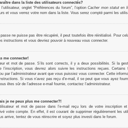
tre dans la liste des utilisateurs connectés?
’utilisateur, onglet “Préférences du forum”, l’option
Cacher mon statut en l
rs et vous verrez votre nom dans la liste. Vous serez compté parmi les utilisa
sse ne puisse pas être récupéré, il peut toutefois être réinitialisé. Pour ce
es instructions et vous devriez pouvoir à nouveau vous connecter.
as me connecter!
teur et mot de passe. S’ils sont corrects, il y a deux possibilités. Si la 
 l’inscription, vous devrez alors suivre les instructions reçues. Certains
u par l’administrateur avant que vous puissiez vous connecter. Cette informati
structions. Si vous n’avez pas reçu d’e-mail, il se peut que vous ayez fourn
 vous êtes sûr de l’adresse e-mail fournie, contactez l’administrateur.
ais je ne peux plus me connecter?!
lisateur et mot de passe dans l’e-mail reçu lors de votre inscription et
ivé votre compte. En effet, il est courant de supprimer régulièrement les uti
us arrive, tentez de vous réinscrire et soyez plus investi dans le forum.