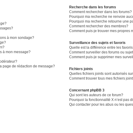
Recherche dans les forums
Comment rechercher dans les forums?
Pourquoi ma recherche ne renvoie aucu
Pourquoi ma recherche retourne une p
age?
Comment rechercher des membres?
essages?
Comment puis-je trouver mes propres m
ptions à mon sondage?
age?
Surveillance des sujets et favoris
um?
Quelle est la différence entre les favoris
iers à mon message?
Comment surveiller des forums ou sujet
Comment puis-je supprimer mes surveil
odérateur?
 la page de rédaction de message?
Fichiers joints
Quelles fichiers joints sont autorisés su
Comment trouver tous mes fichiers join
Concernant phpBB 3
Qui sont les auteurs de ce forum?
Pourquoi la fonctionnalité X n’est pas 
Qui contacter pour les abus ou les que