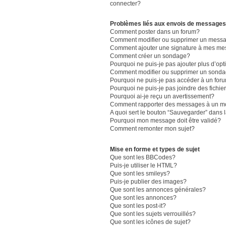
connecter?
Problèmes liés aux envois de messages
Comment poster dans un forum?
Comment modifier ou supprimer un mess
Comment ajouter une signature à mes m
Comment créer un sondage?
Pourquoi ne puis-je pas ajouter plus d’o
Comment modifier ou supprimer un sond
Pourquoi ne puis-je pas accéder à un for
Pourquoi ne puis-je pas joindre des fich
Pourquoi ai-je reçu un avertissement?
Comment rapporter des messages à un m
A quoi sert le bouton “Sauvegarder” dans
Pourquoi mon message doit être validé?
Comment remonter mon sujet?
Mise en forme et types de sujet
Que sont les BBCodes?
Puis-je utiliser le HTML?
Que sont les smileys?
Puis-je publier des images?
Que sont les annonces générales?
Que sont les annonces?
Que sont les post-it?
Que sont les sujets verrouillés?
Que sont les icônes de sujet?