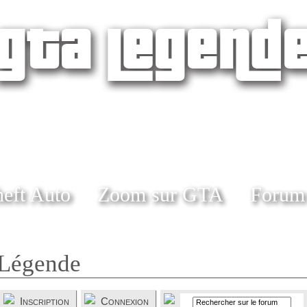
eft Auto
Zoom sur GTA
Forum
Légende
Inscription
Connexion