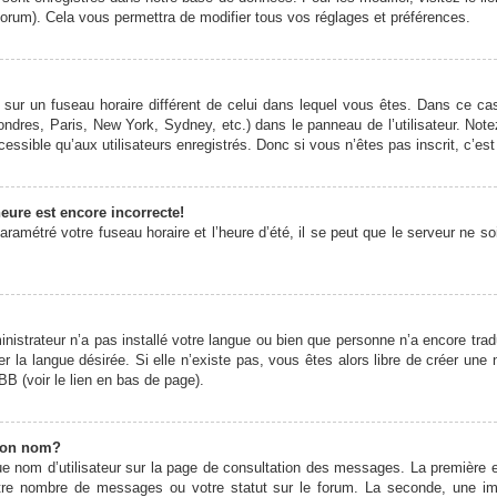
forum). Cela vous permettra de modifier tous vos réglages et préférences.
it sur un fuseau horaire différent de celui dans lequel vous êtes. Dans ce 
ondres, Paris, New York, Sydney, etc.) dans le panneau de l’utilisateur. Note
ssible qu’aux utilisateurs enregistrés. Donc si vous n’êtes pas inscrit, c’est
eure est encore incorrecte!
ramétré votre fuseau horaire et l’heure d’été, il se peut que le serveur ne s
ministrateur n’a pas installé votre langue ou bien que personne n’a encore t
er la langue désirée. Si elle n’existe pas, vous êtes alors libre de créer une
BB (voir le lien en bas de page).
mon nom?
e nom d’utilisateur sur la page de consultation des messages. La première 
otre nombre de messages ou votre statut sur le forum. La seconde, une 