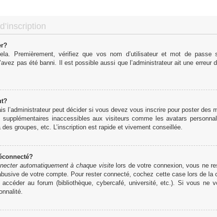
d’inscription
er?
cela. Premièrement, vérifiez que vos nom d’utilisateur et mot de passe so
’avez pas été banni. Il est possible aussi que l’administrateur ait une erreur d
ut?
 l’administrateur peut décider si vous devez vous inscrire pour poster des me
s supplémentaires inaccessibles aux visiteurs comme les avatars personnali
des groupes, etc. L’inscription est rapide et vivement conseillée.
déconnecté?
necter automatiquement à chaque visite
lors de votre connexion, vous ne r
 abusive de votre compte. Pour rester connecté, cochez cette case lors de l
r accéder au forum (bibliothèque, cybercafé, université, etc.). Si vous ne 
onnalité.