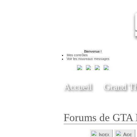
Bienvenue
!
Mes contrôles
Voir les nouveaux messages
Accueil
Grand Th
Forums de GTA 
Index
Aide