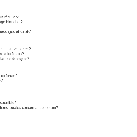
n résultat?
age blanche!?
essages et sujets?
 et la surveillance?
s spécifiques?
lances de sujets?
r ce forum?
ts?
disponible?
stions légales concernant ce forum?