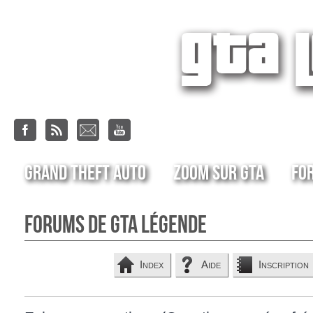
Grand Theft Auto
Zoom sur GTA
Fo
Forums de GTA Légende
Index
Aide
Inscription