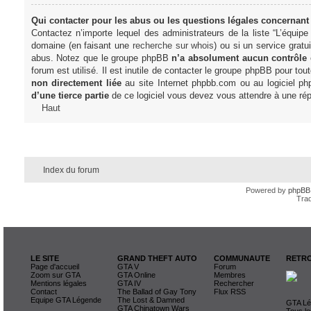
Qui contacter pour les abus ou les questions légales concernant
Contactez n’importe lequel des administrateurs de la liste “L’équip
domaine (en faisant une
recherche sur whois
) ou si un service gratu
abus. Notez que le groupe phpBB
n’a absolument aucun contrôle
forum est utilisé. Il est inutile de contacter le groupe phpBB pour tou
non directement liée
au site Internet phpbb.com ou au logiciel ph
d’une tierce partie
de ce logiciel vous devez vous attendre à une rép
Haut
Index du forum
Powered by
phpBB
Trad
LE SITE
GRAND THEFT AUTO
COMMUNAUTE
RETRO
Page d'accueil
GTA V
Forum
Zoom sur GTA
GTA Online
Membres
Mentions légales
GTA IV
Rechercher
Contact
The Ballad of Gay Tony
Flux RSS
Equipe GTA Légende
The Lost & Damned
GTA Lég
GTA Chinatown Wars
Tous le