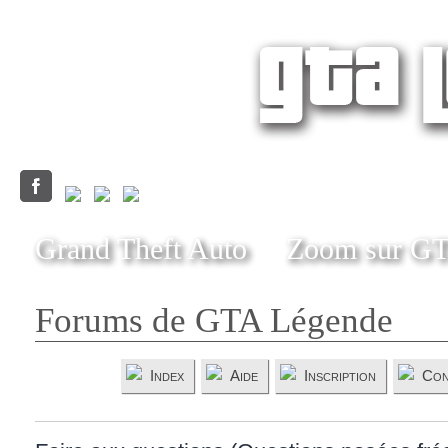
Grand Theft Auto
Zoom sur G
Forums de GTA Légende
Index
Aide
Inscription
Con