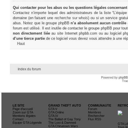
Qui contacter pour les abus ou les questions légales concernant
Contactez n’importe lequel des administrateurs de la liste “L’équip
domaine (en faisant une
recherche sur whois
) ou si un service gratu
abus. Notez que le groupe phpBB
n’a absolument aucun contrôle
forum est utilisé. Il est inutile de contacter le groupe phpBB pour tou
non directement liée
au site Internet phpbb.com ou au logiciel ph
d’une tierce partie
de ce logiciel vous devez vous attendre à une rép
Haut
Index du forum
Powered by
phpBB
Trad
LE SITE
GRAND THEFT AUTO
COMMUNAUTE
RETRO
Page d'accueil
GTA V
Forum
Zoom sur GTA
GTA Online
Membres
Mentions légales
GTA IV
Rechercher
Contact
The Ballad of Gay Tony
Flux RSS
Equipe GTA Légende
The Lost & Damned
GTA Lég
GTA Chinatown Wars
Tous le