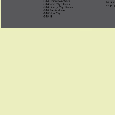
GTA Chinatown Wars
Tous le
GTA Vice City Stories
les pro
GTA Liberty City Stories
GTA San Andreas
GTA Vice City
GTA III