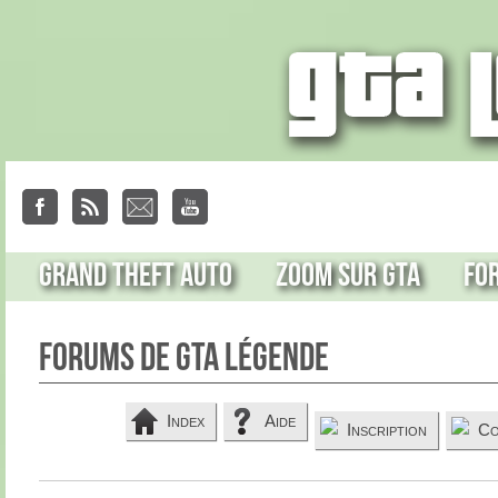
Grand Theft Auto
Zoom sur GTA
Fo
Forums de GTA Légende
Index
Aide
Inscription
Co