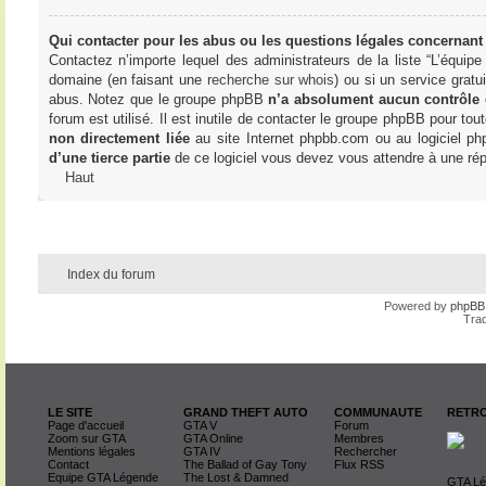
Qui contacter pour les abus ou les questions légales concernant
Contactez n’importe lequel des administrateurs de la liste “L’équip
domaine (en faisant une
recherche sur whois
) ou si un service gratu
abus. Notez que le groupe phpBB
n’a absolument aucun contrôle
forum est utilisé. Il est inutile de contacter le groupe phpBB pour tou
non directement liée
au site Internet phpbb.com ou au logiciel ph
d’une tierce partie
de ce logiciel vous devez vous attendre à une rép
Haut
Index du forum
Powered by
phpBB
Trad
LE SITE
GRAND THEFT AUTO
COMMUNAUTE
RETRO
Page d'accueil
GTA V
Forum
Zoom sur GTA
GTA Online
Membres
Mentions légales
GTA IV
Rechercher
Contact
The Ballad of Gay Tony
Flux RSS
Equipe GTA Légende
The Lost & Damned
GTA Lég