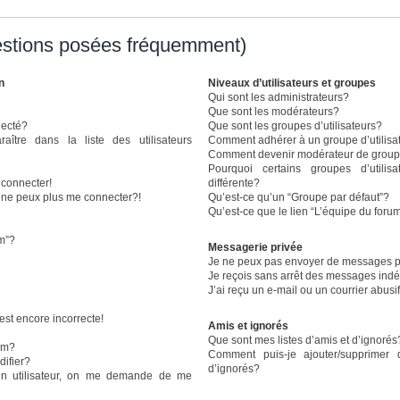
estions posées fréquemment)
n
Niveaux d’utilisateurs et groupes
Qui sont les administrateurs?
Que sont les modérateurs?
necté?
Que sont les groupes d’utilisateurs?
re dans la liste des utilisateurs
Comment adhérer à un groupe d’utilisa
Comment devenir modérateur de grou
Pourquoi certains groupes d’utili
 connecter!
différente?
e ne peux plus me connecter?!
Qu’est-ce qu’un “Groupe par défaut”?
Qu’est-ce que le lien “L’équipe du foru
um”?
Messagerie privée
Je ne peux pas envoyer de messages p
Je reçois sans arrêt des messages indé
J’ai reçu un e-mail ou un courrier abusif
est encore incorrecte!
Amis et ignorés
Que sont mes listes d’amis et d’ignorés
om?
Comment puis-je ajouter/supprimer 
ifier?
d’ignorés?
n utilisateur, on me demande de me