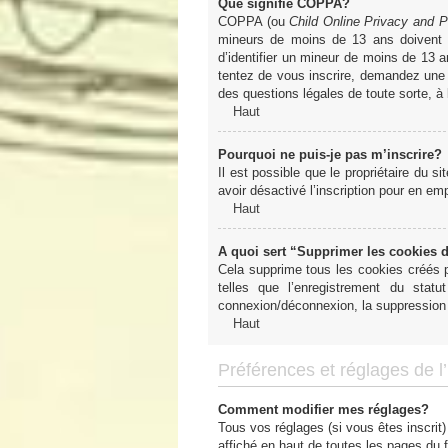
Que signifie COPPA?
COPPA (ou
Child Online Privacy and P
mineurs de moins de 13 ans doivent 
d’identifier un mineur de moins de 13 a
tentez de vous inscrire, demandez une a
des questions légales de toute sorte, à
Haut
Pourquoi ne puis-je pas m’inscrire?
Il est possible que le propriétaire du si
avoir désactivé l’inscription pour en e
Haut
A quoi sert “Supprimer les cookies 
Cela supprime tous les cookies créés pa
telles que l’enregistrement du sta
connexion/déconnexion, la suppression 
Haut
Préférences et réglages de l’u
Comment modifier mes réglages?
Tous vos réglages (si vous êtes inscrit)
affiché en haut de toutes les pages du 