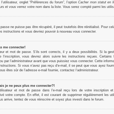
’utilisateur, onglet “Préférences du forum”, l’option
Cacher mon statut en l
rs et vous verrez votre nom dans la liste. Vous serez compté parmi les utilisa
sse ne puisse pas être récupéré, il peut toutefois être réinitialisé. Pour ce
es instructions et vous devriez pouvoir à nouveau vous connecter.
as me connecter!
teur et mot de passe. S’ils sont corrects, il y a deux possibilités. Si la 
 l’inscription, vous devrez alors suivre les instructions reçues. Certains
u par l’administrateur avant que vous puissiez vous connecter. Cette informati
structions. Si vous n’avez pas reçu d’e-mail, il se peut que vous ayez fourn
 vous êtes sûr de l’adresse e-mail fournie, contactez l’administrateur.
ais je ne peux plus me connecter?!
lisateur et mot de passe dans l’e-mail reçu lors de votre inscription et
ivé votre compte. En effet, il est courant de supprimer régulièrement les uti
us arrive, tentez de vous réinscrire et soyez plus investi dans le forum.