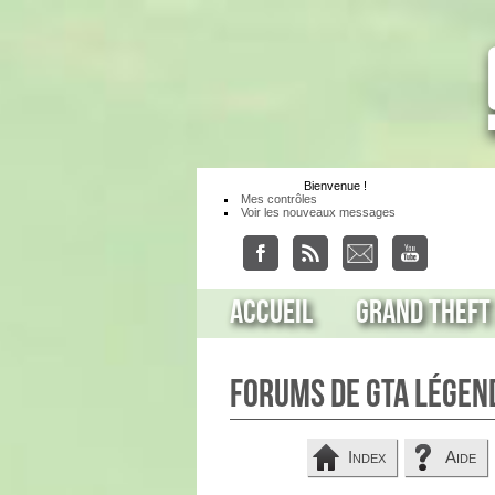
Bienvenue
!
Mes contrôles
Voir les nouveaux messages
Accueil
Grand Theft
Forums de GTA Légen
Index
Aide