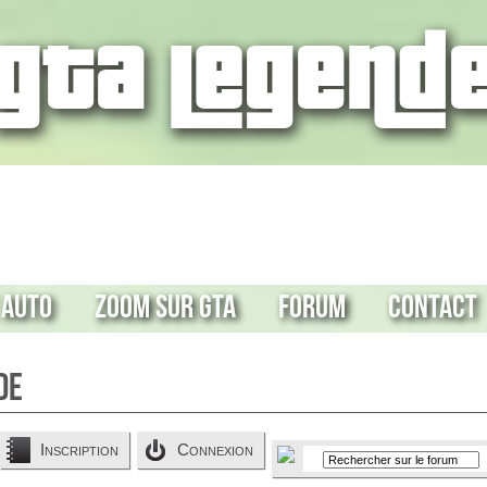
 Auto
Zoom sur GTA
Forum
Contact
de
Inscription
Connexion