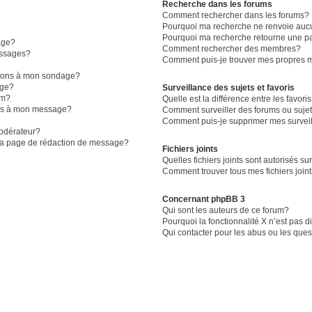
Recherche dans les forums
Comment rechercher dans les forums?
Pourquoi ma recherche ne renvoie aucu
Pourquoi ma recherche retourne une p
age?
Comment rechercher des membres?
essages?
Comment puis-je trouver mes propres m
ptions à mon sondage?
age?
Surveillance des sujets et favoris
um?
Quelle est la différence entre les favoris
iers à mon message?
Comment surveiller des forums ou sujet
Comment puis-je supprimer mes surveil
odérateur?
 la page de rédaction de message?
Fichiers joints
Quelles fichiers joints sont autorisés su
Comment trouver tous mes fichiers join
Concernant phpBB 3
Qui sont les auteurs de ce forum?
Pourquoi la fonctionnalité X n’est pas 
Qui contacter pour les abus ou les que