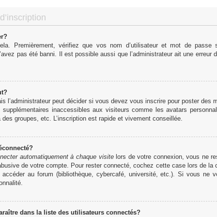
d’inscription
er?
cela. Premièrement, vérifiez que vos nom d’utilisateur et mot de passe so
’avez pas été banni. Il est possible aussi que l’administrateur ait une erreur d
ut?
 l’administrateur peut décider si vous devez vous inscrire pour poster des me
s supplémentaires inaccessibles aux visiteurs comme les avatars personnali
des groupes, etc. L’inscription est rapide et vivement conseillée.
déconnecté?
necter automatiquement à chaque visite
lors de votre connexion, vous ne r
 abusive de votre compte. Pour rester connecté, cochez cette case lors de l
r accéder au forum (bibliothèque, cybercafé, université, etc.). Si vous ne 
onnalité.
tre dans la liste des utilisateurs connectés?