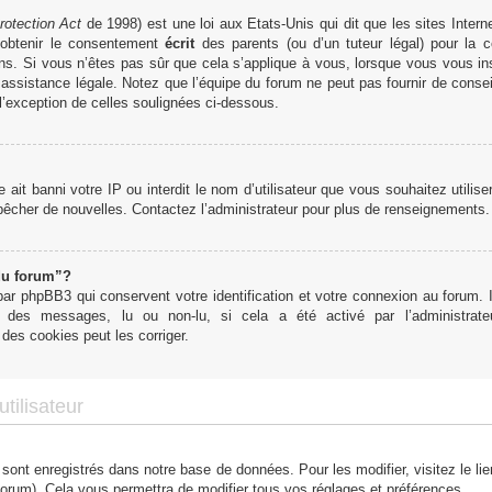
rotection Act
de 1998) est une loi aux Etats-Unis qui dit que les sites Interne
obtenir le consentement
écrit
des parents (ou d’un tuteur légal) pour la c
ns. Si vous n’êtes pas sûr que cela s’applique à vous, lorsque vous vous in
ssistance légale. Notez que l’équipe du forum ne peut pas fournir de conseil
 l’exception de celles soulignées ci-dessous.
te ait banni votre IP ou interdit le nom d’utilisateur que vous souhaitez utilis
mpêcher de nouvelles. Contactez l’administrateur pour plus de renseignements.
du forum”?
r phpBB3 qui conservent votre identification et votre connexion au forum. I
tut des messages, lu ou non-lu, si cela a été activé par l’administra
des cookies peut les corriger.
tilisateur
 sont enregistrés dans notre base de données. Pour les modifier, visitez le li
forum). Cela vous permettra de modifier tous vos réglages et préférences.