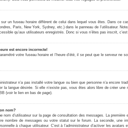
it sur un fuseau horaire différent de celui dans lequel vous êtes. Dans ce 
ondres, Paris, New York, Sydney, etc.) dans le panneau de l’utilisateur. Note
ssible qu’aux utilisateurs enregistrés. Donc si vous n’êtes pas inscrit, c’est
eure est encore incorrecte!
ramétré votre fuseau horaire et l’heure d’été, il se peut que le serveur ne s
ministrateur n’a pas installé votre langue ou bien que personne n’a encore t
er la langue désirée. Si elle n’existe pas, vous êtes alors libre de créer une
BB (voir le lien en bas de page).
mon nom?
e nom d’utilisateur sur la page de consultation des messages. La première 
otre nombre de messages ou votre statut sur le forum. La seconde, une 
onnelle à chaque utilisateur. C’est à l’administrateur d’activer les avatars 