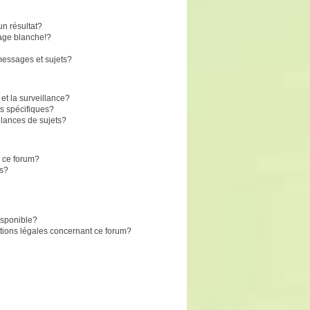
n résultat?
age blanche!?
essages et sujets?
 et la surveillance?
s spécifiques?
lances de sujets?
r ce forum?
ts?
disponible?
stions légales concernant ce forum?