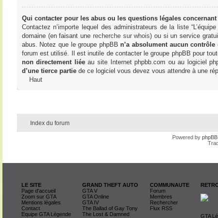
Qui contacter pour les abus ou les questions légales concernant
Contactez n’importe lequel des administrateurs de la liste “L’équip
domaine (en faisant une
recherche sur whois
) ou si un service gratu
abus. Notez que le groupe phpBB
n’a absolument aucun contrôle
forum est utilisé. Il est inutile de contacter le groupe phpBB pour tou
non directement liée
au site Internet phpbb.com ou au logiciel ph
d’une tierce partie
de ce logiciel vous devez vous attendre à une rép
Haut
Index du forum
Powered by
phpBB
Trad
LE SITE
GRAND THEFT AUTO
COMMUNAUTE
RETRO
Page d'accueil
GTA V
Forum
Zoom sur GTA
GTA Online
Membres
Mentions légales
GTA IV
Rechercher
Contact
The Ballad of Gay Tony
Flux RSS
Equipe GTA Légende
The Lost & Damned
GTA Lég