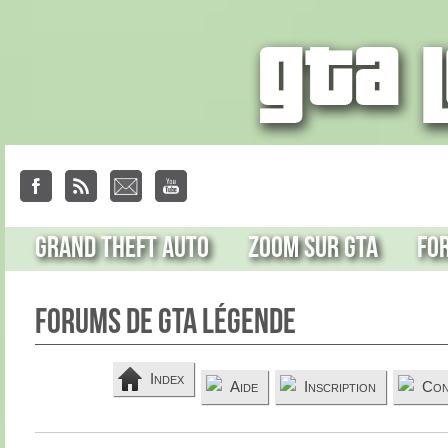
Grand Theft Auto
Zoom sur GTA
Fo
Forums de GTA Légende
Index
Aide
Inscription
Con