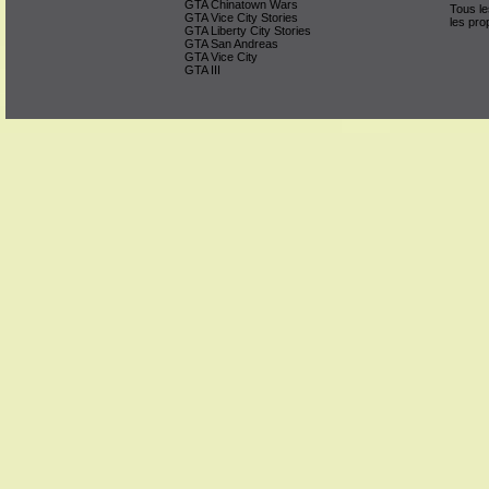
GTA Chinatown Wars
Tous le
GTA Vice City Stories
les pro
GTA Liberty City Stories
GTA San Andreas
GTA Vice City
GTA III