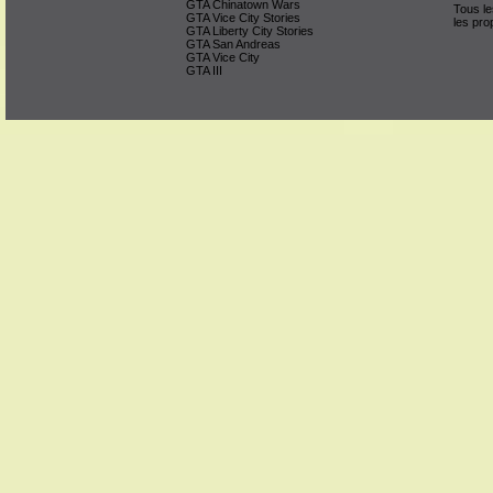
GTA Chinatown Wars
Tous le
GTA Vice City Stories
les pro
GTA Liberty City Stories
GTA San Andreas
GTA Vice City
GTA III