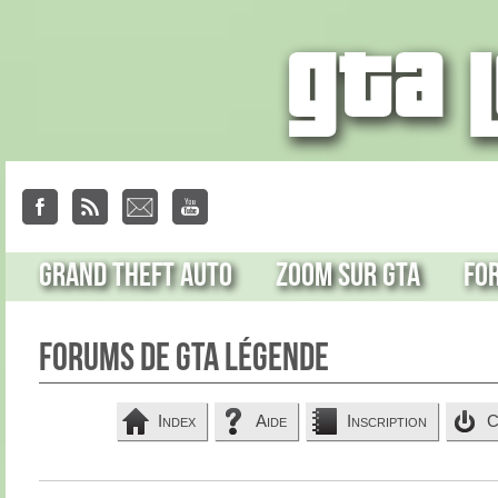
Grand Theft Auto
Zoom sur GTA
Fo
Forums de GTA Légende
Index
Aide
Inscription
C