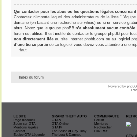
Qui contacter pour les abus ou les questions légales concernant
Contactez n’importe lequel des administrateurs de la liste “L’équip
domaine (en faisant une
recherche sur whois
) ou si un service gratu
abus. Notez que le groupe phpBB
n’a absolument aucun contrôle
forum est utilisé. Il est inutile de contacter le groupe phpBB pour tou
non directement liée
au site Internet phpbb.com ou au logiciel ph
d’une tierce partie
de ce logiciel vous devez vous attendre à une rép
Haut
Index du forum
Powered by
phpBB
Trad
LE SITE
GRAND THEFT AUTO
COMMUNAUTE
RETRO
Page d'accueil
GTA V
Forum
Zoom sur GTA
GTA Online
Membres
Mentions légales
GTA IV
Rechercher
Contact
The Ballad of Gay Tony
Flux RSS
Equipe GTA Légende
The Lost & Damned
GTA Lég