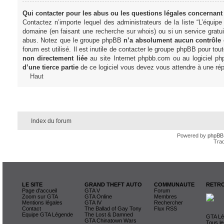
Qui contacter pour les abus ou les questions légales concernant
Contactez n’importe lequel des administrateurs de la liste “L’équip
domaine (en faisant une
recherche sur whois
) ou si un service gratu
abus. Notez que le groupe phpBB
n’a absolument aucun contrôle
forum est utilisé. Il est inutile de contacter le groupe phpBB pour tou
non directement liée
au site Internet phpbb.com ou au logiciel ph
d’une tierce partie
de ce logiciel vous devez vous attendre à une rép
Haut
Index du forum
Powered by
phpBB
Trad
LE SITE
GRAND THEFT AUTO
COMMUNAUTE
RETRO
Page d'accueil
GTA V
Forum
Zoom sur GTA
GTA Online
Membres
Mentions légales
GTA IV
Rechercher
Contact
The Ballad of Gay Tony
Flux RSS
Equipe GTA Légende
The Lost & Damned
GTA Lég
GTA Chinatown Wars
Tous le