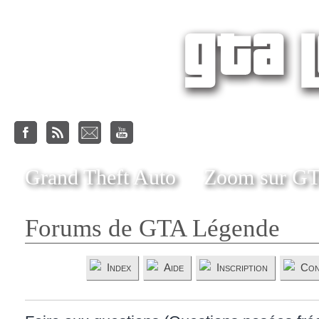
Grand Theft Auto
Zoom sur G
Forums de GTA Légende
Index
Aide
Inscription
Con