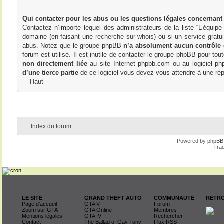
Qui contacter pour les abus ou les questions légales concernant
Contactez n’importe lequel des administrateurs de la liste “L’équip
domaine (en faisant une
recherche sur whois
) ou si un service gratu
abus. Notez que le groupe phpBB
n’a absolument aucun contrôle
forum est utilisé. Il est inutile de contacter le groupe phpBB pour tou
non directement liée
au site Internet phpbb.com ou au logiciel ph
d’une tierce partie
de ce logiciel vous devez vous attendre à une rép
Haut
Index du forum
Powered by
phpBB
Trad
LE SITE
GRAND THEFT AUTO
COMMUNAUTE
RETRO
Page d'accueil
GTA V
Forum
Zoom sur GTA
GTA Online
Membres
Mentions légales
GTA IV
Rechercher
Contact
The Ballad of Gay Tony
Flux RSS