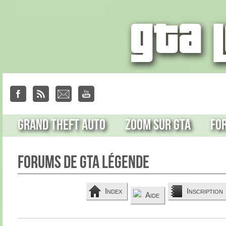
Grand Theft Auto
Zoom sur GTA
Fo
Forums de GTA Légende
Index
Inscription
Aide