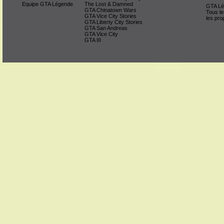
Equipe GTA Légende
The Lost & Damned
GTA Lég
GTA Chinatown Wars
Tous le
GTA Vice City Stories
les pro
GTA Liberty City Stories
GTA San Andreas
GTA Vice City
GTA III