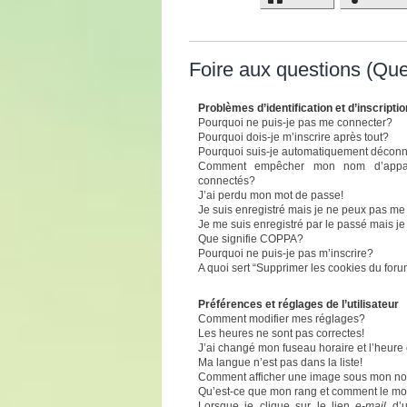
Foire aux questions (Qu
Problèmes d’identification et d’inscriptio
Pourquoi ne puis-je pas me connecter?
Pourquoi dois-je m’inscrire après tout?
Pourquoi suis-je automatiquement décon
Comment empêcher mon nom d’apparaît
connectés?
J’ai perdu mon mot de passe!
Je suis enregistré mais je ne peux pas me
Je me suis enregistré par le passé mais j
Que signifie COPPA?
Pourquoi ne puis-je pas m’inscrire?
A quoi sert “Supprimer les cookies du for
Préférences et réglages de l’utilisateur
Comment modifier mes réglages?
Les heures ne sont pas correctes!
J’ai changé mon fuseau horaire et l’heure 
Ma langue n’est pas dans la liste!
Comment afficher une image sous mon n
Qu’est-ce que mon rang et comment le mod
Lorsque je clique sur le lien
e-mail
d’u