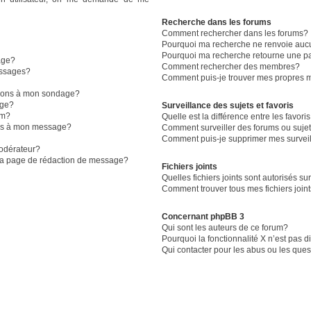
Recherche dans les forums
Comment rechercher dans les forums?
Pourquoi ma recherche ne renvoie aucu
Pourquoi ma recherche retourne une p
age?
Comment rechercher des membres?
essages?
Comment puis-je trouver mes propres m
ptions à mon sondage?
age?
Surveillance des sujets et favoris
um?
Quelle est la différence entre les favoris
iers à mon message?
Comment surveiller des forums ou sujet
Comment puis-je supprimer mes surveil
odérateur?
 la page de rédaction de message?
Fichiers joints
Quelles fichiers joints sont autorisés su
Comment trouver tous mes fichiers join
Concernant phpBB 3
Qui sont les auteurs de ce forum?
Pourquoi la fonctionnalité X n’est pas 
Qui contacter pour les abus ou les que