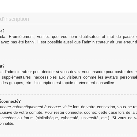
d’inscription
er?
cela. Premièrement, vérifiez que vos nom d’utilisateur et mot de passe so
’avez pas été banni. Il est possible aussi que l’administrateur ait une erreur d
ut?
 l’administrateur peut décider si vous devez vous inscrire pour poster des me
s supplémentaires inaccessibles aux visiteurs comme les avatars personnali
des groupes, etc. L’inscription est rapide et vivement conseillée.
déconnecté?
necter automatiquement à chaque visite
lors de votre connexion, vous ne r
 abusive de votre compte. Pour rester connecté, cochez cette case lors de l
r accéder au forum (bibliothèque, cybercafé, université, etc.). Si vous ne 
onnalité.