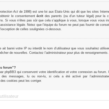
rotection Act
de 1998) est une loi aux Etats-Unis qui dit que les sites Interne
obtenir le consentement
écrit
des parents (ou d’un tuteur légal) pour la c
ns. Si vous n’êtes pas sûr que cela s’applique à vous, lorsque vous vous in
ssistance légale. Notez que l’équipe du forum ne peut pas fournir de conseil
 l’exception de celles soulignées ci-dessous.
te ait banni votre IP ou interdit le nom d’utilisateur que vous souhaitez utilis
mpêcher de nouvelles. Contactez l’administrateur pour plus de renseignements.
du forum”?
r phpBB3 qui conservent votre identification et votre connexion au forum. I
tut des messages, lu ou non-lu, si cela a été activé par l’administra
des cookies peut les corriger.
tilisateur