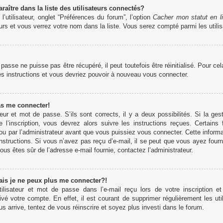
tre dans la liste des utilisateurs connectés?
’utilisateur, onglet “Préférences du forum”, l’option
Cacher mon statut en l
rs et vous verrez votre nom dans la liste. Vous serez compté parmi les utilisa
sse ne puisse pas être récupéré, il peut toutefois être réinitialisé. Pour ce
es instructions et vous devriez pouvoir à nouveau vous connecter.
as me connecter!
teur et mot de passe. S’ils sont corrects, il y a deux possibilités. Si la 
 l’inscription, vous devrez alors suivre les instructions reçues. Certains
u par l’administrateur avant que vous puissiez vous connecter. Cette informati
structions. Si vous n’avez pas reçu d’e-mail, il se peut que vous ayez fourn
 vous êtes sûr de l’adresse e-mail fournie, contactez l’administrateur.
ais je ne peux plus me connecter?!
lisateur et mot de passe dans l’e-mail reçu lors de votre inscription et
ivé votre compte. En effet, il est courant de supprimer régulièrement les uti
us arrive, tentez de vous réinscrire et soyez plus investi dans le forum.