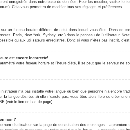
 sont enregistrés dans notre base de données. Pour les modifier, visitez le li
forum). Cela vous permettra de modifier tous vos réglages et préférences.
it sur un fuseau horaire différent de celui dans lequel vous êtes. Dans ce 
ondres, Paris, New York, Sydney, etc.) dans le panneau de l’utilisateur. Note
ssible qu’aux utilisateurs enregistrés. Donc si vous n’êtes pas inscrit, c’est
eure est encore incorrecte!
ramétré votre fuseau horaire et l’heure d’été, il se peut que le serveur ne s
ministrateur n’a pas installé votre langue ou bien que personne n’a encore t
er la langue désirée. Si elle n’existe pas, vous êtes alors libre de créer une
BB (voir le lien en bas de page).
mon nom?
e nom d’utilisateur sur la page de consultation des messages. La première 
otre nombre de messages ou votre statut sur le forum. La seconde, une 