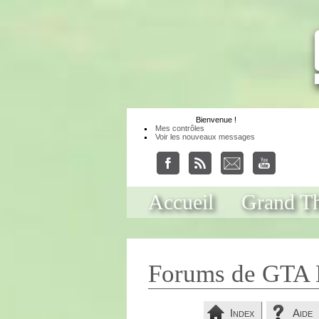
Bienvenue
!
Mes contrôles
Voir les nouveaux messages
Accueil
Grand Th
Forums de GTA 
Index
Aide