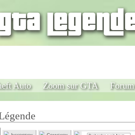
eft Auto
Zoom sur GTA
Forum
Légende
Inscription
Connexion