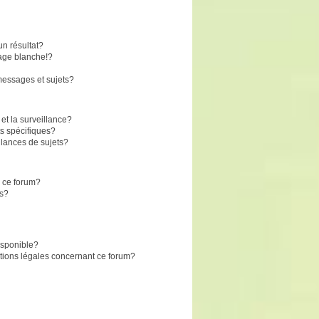
n résultat?
age blanche!?
essages et sujets?
 et la surveillance?
s spécifiques?
lances de sujets?
r ce forum?
ts?
disponible?
stions légales concernant ce forum?