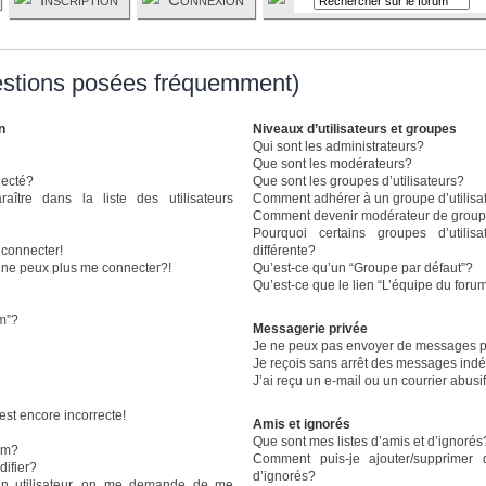
estions posées fréquemment)
n
Niveaux d’utilisateurs et groupes
Qui sont les administrateurs?
Que sont les modérateurs?
necté?
Que sont les groupes d’utilisateurs?
re dans la liste des utilisateurs
Comment adhérer à un groupe d’utilisa
Comment devenir modérateur de grou
Pourquoi certains groupes d’utili
 connecter!
différente?
e ne peux plus me connecter?!
Qu’est-ce qu’un “Groupe par défaut”?
Qu’est-ce que le lien “L’équipe du foru
um”?
Messagerie privée
Je ne peux pas envoyer de messages p
Je reçois sans arrêt des messages indé
J’ai reçu un e-mail ou un courrier abusif
est encore incorrecte!
Amis et ignorés
Que sont mes listes d’amis et d’ignorés
om?
Comment puis-je ajouter/supprimer 
ifier?
d’ignorés?
n utilisateur, on me demande de me