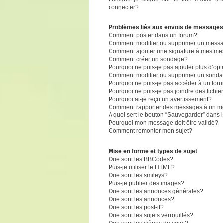
connecter?
Problèmes liés aux envois de messages
Comment poster dans un forum?
Comment modifier ou supprimer un mess
Comment ajouter une signature à mes m
Comment créer un sondage?
Pourquoi ne puis-je pas ajouter plus d’o
Comment modifier ou supprimer un sond
Pourquoi ne puis-je pas accéder à un for
Pourquoi ne puis-je pas joindre des fich
Pourquoi ai-je reçu un avertissement?
Comment rapporter des messages à un m
A quoi sert le bouton “Sauvegarder” dans
Pourquoi mon message doit être validé?
Comment remonter mon sujet?
Mise en forme et types de sujet
Que sont les BBCodes?
Puis-je utiliser le HTML?
Que sont les smileys?
Puis-je publier des images?
Que sont les annonces générales?
Que sont les annonces?
Que sont les post-it?
Que sont les sujets verrouillés?
Que sont les icônes de sujet?