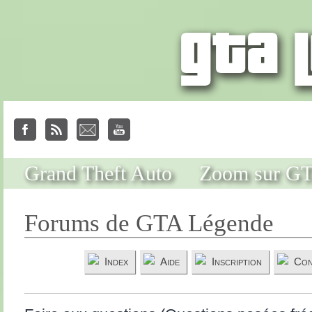
Grand Theft Auto
Zoom sur G
Forums de GTA Légende
Index
Aide
Inscription
Con