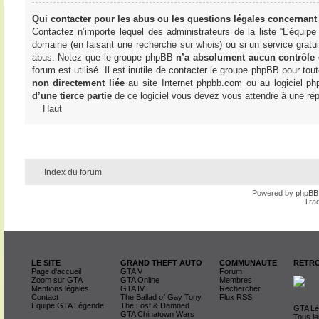
Qui contacter pour les abus ou les questions légales concernant
Contactez n’importe lequel des administrateurs de la liste “L’équip
domaine (en faisant une
recherche sur whois
) ou si un service gratu
abus. Notez que le groupe phpBB
n’a absolument aucun contrôle
forum est utilisé. Il est inutile de contacter le groupe phpBB pour tou
non directement liée
au site Internet phpbb.com ou au logiciel ph
d’une tierce partie
de ce logiciel vous devez vous attendre à une rép
Haut
Index du forum
Powered by
phpBB
Trad
LE SITE
GRAND THEFT AUTO
COMMUNAUTE
RETRO
Page d'accueil
GTA V
Forum
Zoom sur GTA
GTA Online
Membres
Mentions légales
GTA IV
Rechercher
Contact
The Ballad of Gay Tony
Flux RSS
Equipe GTA Légende
The Lost & Damned
GTA Lég
GTA Chinatown Wars
Tous le