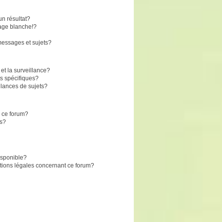
n résultat?
age blanche!?
essages et sujets?
 et la surveillance?
s spécifiques?
lances de sujets?
r ce forum?
ts?
disponible?
stions légales concernant ce forum?