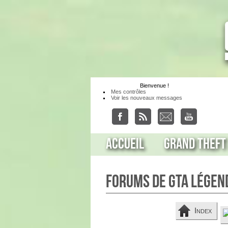
Bienvenue
!
Mes contrôles
Voir les nouveaux messages
Accueil
Grand Theft
Forums de GTA Légen
Index