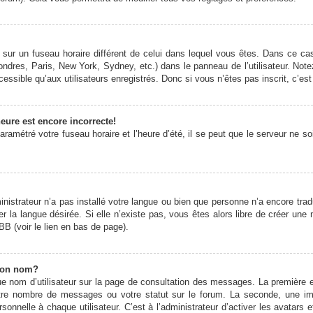
it sur un fuseau horaire différent de celui dans lequel vous êtes. Dans ce 
ondres, Paris, New York, Sydney, etc.) dans le panneau de l’utilisateur. Note
ssible qu’aux utilisateurs enregistrés. Donc si vous n’êtes pas inscrit, c’est
eure est encore incorrecte!
ramétré votre fuseau horaire et l’heure d’été, il se peut que le serveur ne s
ministrateur n’a pas installé votre langue ou bien que personne n’a encore t
er la langue désirée. Si elle n’existe pas, vous êtes alors libre de créer une
BB (voir le lien en bas de page).
mon nom?
e nom d’utilisateur sur la page de consultation des messages. La première 
otre nombre de messages ou votre statut sur le forum. La seconde, une 
onnelle à chaque utilisateur. C’est à l’administrateur d’activer les avatars 