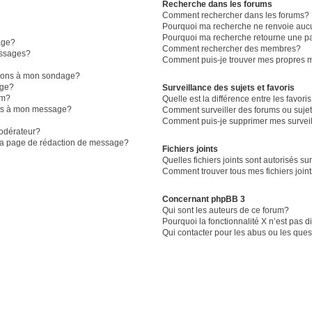
Recherche dans les forums
Comment rechercher dans les forums?
Pourquoi ma recherche ne renvoie aucu
Pourquoi ma recherche retourne une p
age?
Comment rechercher des membres?
essages?
Comment puis-je trouver mes propres m
ptions à mon sondage?
age?
Surveillance des sujets et favoris
um?
Quelle est la différence entre les favoris
iers à mon message?
Comment surveiller des forums ou sujet
Comment puis-je supprimer mes surveil
odérateur?
 la page de rédaction de message?
Fichiers joints
Quelles fichiers joints sont autorisés su
Comment trouver tous mes fichiers join
Concernant phpBB 3
Qui sont les auteurs de ce forum?
Pourquoi la fonctionnalité X n’est pas 
Qui contacter pour les abus ou les que