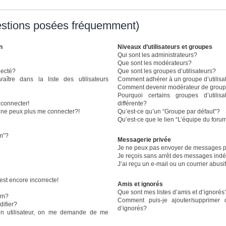
estions posées fréquemment)
n
Niveaux d’utilisateurs et groupes
Qui sont les administrateurs?
Que sont les modérateurs?
necté?
Que sont les groupes d’utilisateurs?
re dans la liste des utilisateurs
Comment adhérer à un groupe d’utilisa
Comment devenir modérateur de grou
Pourquoi certains groupes d’utili
 connecter!
différente?
e ne peux plus me connecter?!
Qu’est-ce qu’un “Groupe par défaut”?
Qu’est-ce que le lien “L’équipe du foru
um”?
Messagerie privée
Je ne peux pas envoyer de messages p
Je reçois sans arrêt des messages indé
J’ai reçu un e-mail ou un courrier abusif
est encore incorrecte!
Amis et ignorés
Que sont mes listes d’amis et d’ignorés
om?
Comment puis-je ajouter/supprimer 
ifier?
d’ignorés?
n utilisateur, on me demande de me