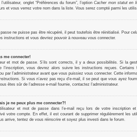
’utilisateur, onglet “Préférences du forum”, l’option
Cacher mon statut en l
rs et vous verrez votre nom dans la liste. Vous serez compté parmi les utilisa
sse ne puisse pas être récupéré, il peut toutefois être réinitialisé. Pour ce
es instructions et vous devriez pouvoir à nouveau vous connecter.
as me connecter!
teur et mot de passe. S’ils sont corrects, il y a deux possibilités. Si la 
 l’inscription, vous devrez alors suivre les instructions reçues. Certains
u par l’administrateur avant que vous puissiez vous connecter. Cette informati
structions. Si vous n’avez pas reçu d’e-mail, il se peut que vous ayez fourn
 vous êtes sûr de l’adresse e-mail fournie, contactez l’administrateur.
ais je ne peux plus me connecter?!
lisateur et mot de passe dans l’e-mail reçu lors de votre inscription et
ivé votre compte. En effet, il est courant de supprimer régulièrement les uti
us arrive, tentez de vous réinscrire et soyez plus investi dans le forum.