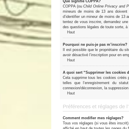
Que signifie COPPA?
COPPA (ou
Child Online Privacy and P
mineurs de moins de 13 ans doivent 
d’identifier un mineur de moins de 13 a
tentez de vous inscrire, demandez une a
des questions légales de toute sorte, à
Haut
Pourquoi ne puis-je pas m’inscrire?
Il est possible que le propriétaire du si
avoir désactivé l’inscription pour en e
Haut
A quoi sert “Supprimer les cookies 
Cela supprime tous les cookies créés pa
telles que l’enregistrement du sta
connexion/déconnexion, la suppression 
Haut
Préférences et réglages de l’u
Comment modifier mes réglages?
Tous vos réglages (si vous êtes inscrit)
affiché en haut de toutes les pages du 