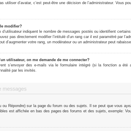
s utiliser d’avatar, c’est peut-être une décision de l’administrateur. Vous p
le modifier?
d’utilisateur indiquent le nombre de messages postés ou identifient certains 
vez pas directement modifier l’intitulé d’un rang car il est paramétré par l’
ut d’augmenter votre rang, un modérateur ou un administrateur peut rabaiss
un utilisateur, on me demande de me connecter?
vent s’envoyer des e-mails via le formulaire intégré (si la fonction a été a
alité par les invités.
de messages
 ou Répondre) sur la page du forum ou des sujets. Il se peut que vous ayez 
ibles est affichée en bas des pages des forums et des sujets, exemple: V