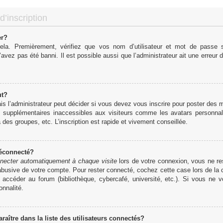
d’inscription
er?
cela. Premièrement, vérifiez que vos nom d’utilisateur et mot de passe so
’avez pas été banni. Il est possible aussi que l’administrateur ait une erreur d
ut?
 l’administrateur peut décider si vous devez vous inscrire pour poster des me
s supplémentaires inaccessibles aux visiteurs comme les avatars personnali
des groupes, etc. L’inscription est rapide et vivement conseillée.
déconnecté?
necter automatiquement à chaque visite
lors de votre connexion, vous ne r
 abusive de votre compte. Pour rester connecté, cochez cette case lors de l
r accéder au forum (bibliothèque, cybercafé, université, etc.). Si vous ne 
onnalité.
tre dans la liste des utilisateurs connectés?