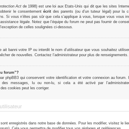
rotection Act
de 1998) est une loi aux Etats-Unis qui dit que les sites Interne
obtenir le consentement
écrit
des parents (ou d’un tuteur légal) pour la c
ns. Si vous n’êtes pas sûr que cela s’applique à vous, lorsque vous vous in
ssistance légale. Notez que l’équipe du forum ne peut pas fournir de conseil
 l’exception de celles soulignées ci-dessous.
te ait banni votre IP ou interdit le nom d’utilisateur que vous souhaitez utilis
mpêcher de nouvelles. Contactez l’administrateur pour plus de renseignements.
du forum”?
r phpBB3 qui conservent votre identification et votre connexion au forum. I
tut des messages, lu ou non-lu, si cela a été activé par l’administra
des cookies peut les corriger.
tilisateur
 sont enregistrés dans notre base de données. Pour les modifier, visitez le li
forum). Cela vous permettra de modifier tous vos réglages et préférences.