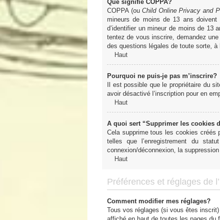
Que signifie COPPA?
COPPA (ou
Child Online Privacy and P
mineurs de moins de 13 ans doivent 
d’identifier un mineur de moins de 13 a
tentez de vous inscrire, demandez une a
des questions légales de toute sorte, à
Haut
Pourquoi ne puis-je pas m’inscrire?
Il est possible que le propriétaire du si
avoir désactivé l’inscription pour en e
Haut
A quoi sert “Supprimer les cookies 
Cela supprime tous les cookies créés pa
telles que l’enregistrement du sta
connexion/déconnexion, la suppression 
Haut
Préférences et réglages de l’u
Comment modifier mes réglages?
Tous vos réglages (si vous êtes inscrit)
affiché en haut de toutes les pages du 