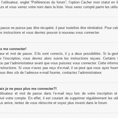
’utilisateur, onglet “Préférences du forum”, l’option
Cacher mon statut en l
rs et vous verrez votre nom dans la liste. Vous serez compté parmi les utilisa
sse ne puisse pas être récupéré, il peut toutefois être réinitialisé. Pour ce
es instructions et vous devriez pouvoir à nouveau vous connecter.
as me connecter!
teur et mot de passe. S’ils sont corrects, il y a deux possibilités. Si la 
 l’inscription, vous devrez alors suivre les instructions reçues. Certains
u par l’administrateur avant que vous puissiez vous connecter. Cette informati
structions. Si vous n’avez pas reçu d’e-mail, il se peut que vous ayez fourn
 vous êtes sûr de l’adresse e-mail fournie, contactez l’administrateur.
ais je ne peux plus me connecter?!
lisateur et mot de passe dans l’e-mail reçu lors de votre inscription et
ivé votre compte. En effet, il est courant de supprimer régulièrement les uti
us arrive, tentez de vous réinscrire et soyez plus investi dans le forum.