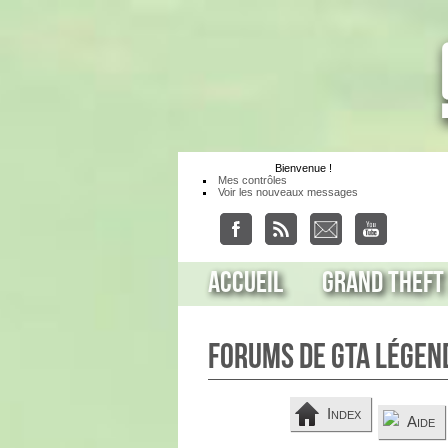
Bienvenue
!
Mes contrôles
Voir les nouveaux messages
Accueil
Grand Theft
Forums de GTA Légen
Index
Aide