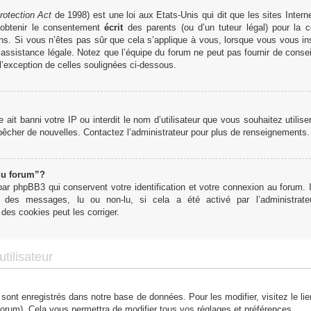
rotection Act
de 1998) est une loi aux Etats-Unis qui dit que les sites Interne
obtenir le consentement
écrit
des parents (ou d’un tuteur légal) pour la c
ns. Si vous n’êtes pas sûr que cela s’applique à vous, lorsque vous vous in
ssistance légale. Notez que l’équipe du forum ne peut pas fournir de conseil
 l’exception de celles soulignées ci-dessous.
te ait banni votre IP ou interdit le nom d’utilisateur que vous souhaitez utilis
mpêcher de nouvelles. Contactez l’administrateur pour plus de renseignements.
du forum”?
r phpBB3 qui conservent votre identification et votre connexion au forum. I
tut des messages, lu ou non-lu, si cela a été activé par l’administra
des cookies peut les corriger.
tilisateur
 sont enregistrés dans notre base de données. Pour les modifier, visitez le li
forum). Cela vous permettra de modifier tous vos réglages et préférences.