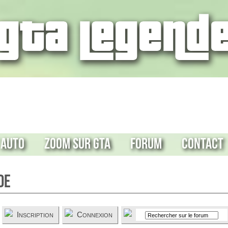
 Auto
Zoom sur GTA
Forum
Contact
de
Inscription
Connexion