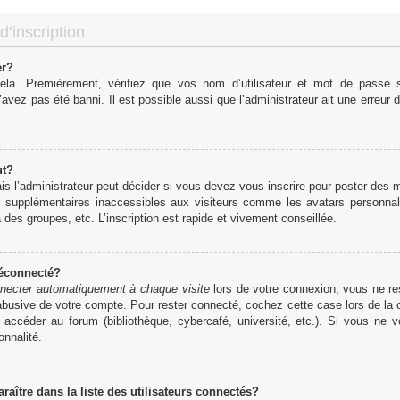
d’inscription
er?
cela. Premièrement, vérifiez que vos nom d’utilisateur et mot de passe so
’avez pas été banni. Il est possible aussi que l’administrateur ait une erreur d
ut?
 l’administrateur peut décider si vous devez vous inscrire pour poster des me
s supplémentaires inaccessibles aux visiteurs comme les avatars personnali
des groupes, etc. L’inscription est rapide et vivement conseillée.
déconnecté?
necter automatiquement à chaque visite
lors de votre connexion, vous ne r
 abusive de votre compte. Pour rester connecté, cochez cette case lors de l
r accéder au forum (bibliothèque, cybercafé, université, etc.). Si vous ne 
onnalité.
tre dans la liste des utilisateurs connectés?