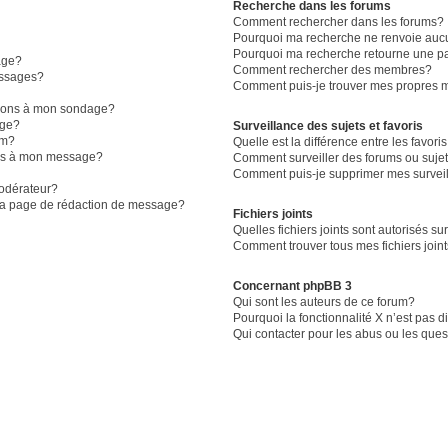
Recherche dans les forums
Comment rechercher dans les forums?
Pourquoi ma recherche ne renvoie aucu
Pourquoi ma recherche retourne une p
age?
Comment rechercher des membres?
essages?
Comment puis-je trouver mes propres m
ptions à mon sondage?
age?
Surveillance des sujets et favoris
um?
Quelle est la différence entre les favoris
iers à mon message?
Comment surveiller des forums ou sujet
Comment puis-je supprimer mes surveil
odérateur?
 la page de rédaction de message?
Fichiers joints
Quelles fichiers joints sont autorisés su
Comment trouver tous mes fichiers join
Concernant phpBB 3
Qui sont les auteurs de ce forum?
Pourquoi la fonctionnalité X n’est pas 
Qui contacter pour les abus ou les que