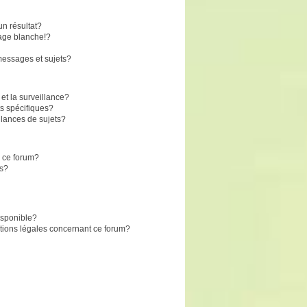
n résultat?
age blanche!?
essages et sujets?
 et la surveillance?
s spécifiques?
lances de sujets?
r ce forum?
ts?
disponible?
stions légales concernant ce forum?