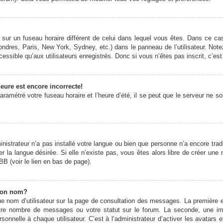
it sur un fuseau horaire différent de celui dans lequel vous êtes. Dans ce 
ondres, Paris, New York, Sydney, etc.) dans le panneau de l’utilisateur. Note
ssible qu’aux utilisateurs enregistrés. Donc si vous n’êtes pas inscrit, c’est
eure est encore incorrecte!
ramétré votre fuseau horaire et l’heure d’été, il se peut que le serveur ne s
ministrateur n’a pas installé votre langue ou bien que personne n’a encore t
er la langue désirée. Si elle n’existe pas, vous êtes alors libre de créer une
BB (voir le lien en bas de page).
mon nom?
e nom d’utilisateur sur la page de consultation des messages. La première 
otre nombre de messages ou votre statut sur le forum. La seconde, une 
onnelle à chaque utilisateur. C’est à l’administrateur d’activer les avatars 