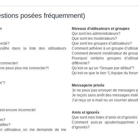
estions posées fréquemment)
n
Niveaux d’utilisateurs et groupes
Qui sont les administrateurs?
Que sont les modérateurs?
necté?
Que sont les groupes d’utilisateurs?
re dans la liste des utilisateurs
Comment adhérer à un groupe d’utilisa
Comment devenir modérateur de grou
Pourquoi certains groupes d’utili
 connecter!
différente?
e ne peux plus me connecter?!
Qu’est-ce qu’un “Groupe par défaut”?
Qu’est-ce que le lien “L’équipe du foru
um”?
Messagerie privée
Je ne peux pas envoyer de messages p
Je reçois sans arrêt des messages indé
J’ai reçu un e-mail ou un courrier abusif
est encore incorrecte!
Amis et ignorés
Que sont mes listes d’amis et d’ignorés
om?
Comment puis-je ajouter/supprimer 
ifier?
d’ignorés?
n utilisateur, on me demande de me