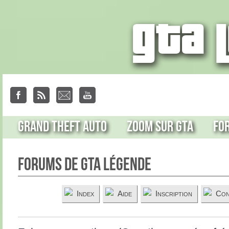
Grand Theft Auto
Zoom sur GTA
Fo
Forums de GTA Légende
Index
Aide
Inscription
Con