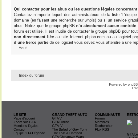
Qui contacter pour les abus ou les questions légales concernant
Contactez n’importe lequel des administrateurs de la liste “L’équip
domaine (en faisant une
recherche sur whois
) ou si un service gratu
abus. Notez que le groupe phpBB
n’a absolument aucun contrôle
forum est utilisé. Il est inutile de contacter le groupe phpBB pour tou
non directement liée
au site Internet phpbb.com ou au logiciel ph
d’une tierce partie
de ce logiciel vous devez vous attendre à une rép
Haut
Index du forum
Powered by
phpBB
Trad
LE SITE
GRAND THEFT AUTO
COMMUNAUTE
RETRO
Page d'accueil
GTA V
Forum
Zoom sur GTA
GTA Online
Membres
Mentions légales
GTA IV
Rechercher
Contact
The Ballad of Gay Tony
Flux RSS
Equipe GTA Légende
The Lost & Damned
GTA Lég
GTA Chinatown Wars
Tous le