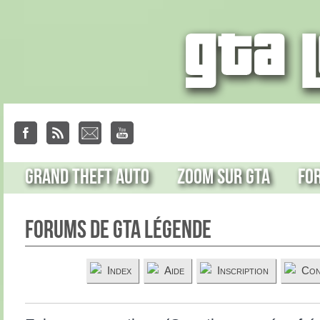
Grand Theft Auto
Zoom sur GTA
Fo
Forums de GTA Légende
Index
Aide
Inscription
Con