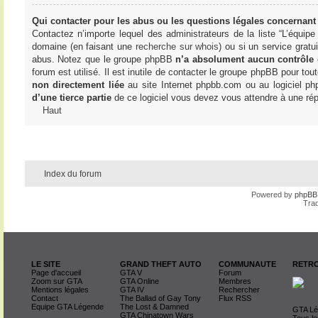
Qui contacter pour les abus ou les questions légales concernant
Contactez n’importe lequel des administrateurs de la liste “L’équip
domaine (en faisant une
recherche sur whois
) ou si un service gratu
abus. Notez que le groupe phpBB
n’a absolument aucun contrôle
forum est utilisé. Il est inutile de contacter le groupe phpBB pour tou
non directement liée
au site Internet phpbb.com ou au logiciel ph
d’une tierce partie
de ce logiciel vous devez vous attendre à une rép
Haut
Index du forum
Powered by
phpBB
Trad
LE SITE
GRAND THEFT AUTO
COMMUNAUTE
RETRO
Page d'accueil
GTA V
Forum
Zoom sur GTA
GTA Online
Membres
Mentions légales
GTA IV
Rechercher
Contact
The Ballad of Gay Tony
Flux RSS
Equipe GTA Légende
The Lost & Damned
GTA Lég
GTA Chinatown Wars
Tous le