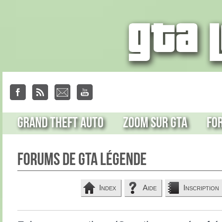
Grand Theft Auto
Zoom sur GTA
Fo
Forums de GTA Légende
Index
Aide
Inscription