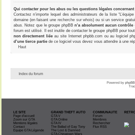
Qui contacter pour les abus ou les questions légales concernant
Contactez n’importe lequel des administrateurs de la liste “L’équip
domaine (en faisant une
recherche sur whois
) ou si un service gratu
abus. Notez que le groupe phpBB
n’a absolument aucun contrôle
forum est utilisé. Il est inutile de contacter le groupe phpBB pour tou
non directement liée
au site Internet phpbb.com ou au logiciel ph
d’une tierce partie
de ce logiciel vous devez vous attendre à une rép
Haut
Index du forum
Powered by
phpBB
Trad
LE SITE
GRAND THEFT AUTO
COMMUNAUTE
RETRO
Page d'accueil
GTA V
Forum
Zoom sur GTA
GTA Online
Membres
Mentions légales
GTA IV
Rechercher
Contact
The Ballad of Gay Tony
Flux RSS
Equipe GTA Légende
The Lost & Damned
GTA Chinatown Wars