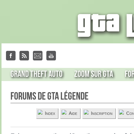
Grand Theft Auto
Zoom sur GTA
Fo
Forums de GTA Légende
Index
Aide
Inscription
Con