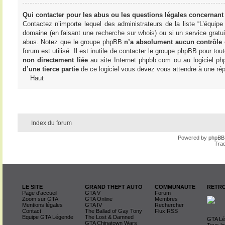
Qui contacter pour les abus ou les questions légales concernant
Contactez n’importe lequel des administrateurs de la liste “L’équip
domaine (en faisant une
recherche sur whois
) ou si un service gratu
abus. Notez que le groupe phpBB
n’a absolument aucun contrôle
forum est utilisé. Il est inutile de contacter le groupe phpBB pour tou
non directement liée
au site Internet phpbb.com ou au logiciel ph
d’une tierce partie
de ce logiciel vous devez vous attendre à une rép
Haut
Index du forum
Powered by
phpBB
Trad
LE SITE
GRAND THEFT AUTO
COMMUNAUTE
RETRO
Page d'accueil
GTA V
Forum
Zoom sur GTA
GTA Online
Membres
Mentions légales
GTA IV
Rechercher
Contact
The Ballad of Gay Tony
Flux RSS
Equipe GTA Légende
The Lost & Damned
GTA Lég
GTA Chinatown Wars
Tous le