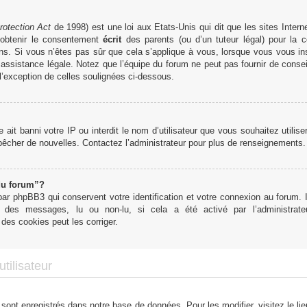
rotection Act
de 1998) est une loi aux Etats-Unis qui dit que les sites Interne
obtenir le consentement
écrit
des parents (ou d’un tuteur légal) pour la c
ns. Si vous n’êtes pas sûr que cela s’applique à vous, lorsque vous vous in
ssistance légale. Notez que l’équipe du forum ne peut pas fournir de conseil
 l’exception de celles soulignées ci-dessous.
te ait banni votre IP ou interdit le nom d’utilisateur que vous souhaitez utilis
mpêcher de nouvelles. Contactez l’administrateur pour plus de renseignements.
du forum”?
r phpBB3 qui conservent votre identification et votre connexion au forum. I
tut des messages, lu ou non-lu, si cela a été activé par l’administra
des cookies peut les corriger.
tilisateur
 sont enregistrés dans notre base de données. Pour les modifier, visitez le li