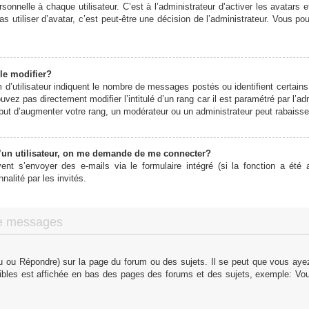
onnelle à chaque utilisateur. C’est à l’administrateur d’activer les avatars 
s utiliser d’avatar, c’est peut-être une décision de l’administrateur. Vous p
le modifier?
d’utilisateur indiquent le nombre de messages postés ou identifient certains 
vez pas directement modifier l’intitulé d’un rang car il est paramétré par l’
ut d’augmenter votre rang, un modérateur ou un administrateur peut rabaiss
un utilisateur, on me demande de me connecter?
vent s’envoyer des e-mails via le formulaire intégré (si la fonction a été a
alité par les invités.
de messages
 ou Répondre) sur la page du forum ou des sujets. Il se peut que vous ayez 
ibles est affichée en bas des pages des forums et des sujets, exemple: V