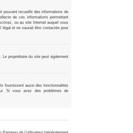
t pouvant recueillir des informations de
ollecte de ces informations permettant
scrivez, ou au site Internet auquel vous
 légal et ne saurait être contactée pour
er. Le propriétaire du site peut également
ls fournissent aussi des fonctionnalités
teur. Si vous avez des problèmes de
en
Panneau de l’utilisateur
(généralement