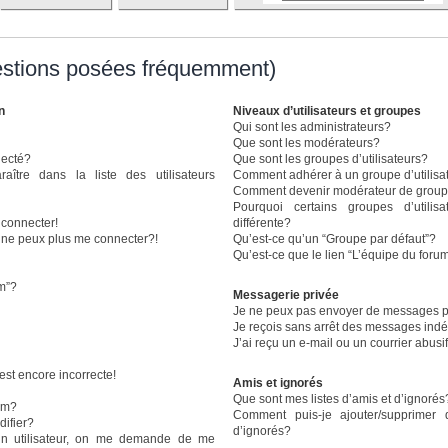
estions posées fréquemment)
n
Niveaux d’utilisateurs et groupes
Qui sont les administrateurs?
Que sont les modérateurs?
necté?
Que sont les groupes d’utilisateurs?
re dans la liste des utilisateurs
Comment adhérer à un groupe d’utilisa
Comment devenir modérateur de grou
Pourquoi certains groupes d’utili
 connecter!
différente?
e ne peux plus me connecter?!
Qu’est-ce qu’un “Groupe par défaut”?
Qu’est-ce que le lien “L’équipe du foru
um”?
Messagerie privée
Je ne peux pas envoyer de messages p
Je reçois sans arrêt des messages indé
J’ai reçu un e-mail ou un courrier abusif
est encore incorrecte!
Amis et ignorés
Que sont mes listes d’amis et d’ignorés
om?
Comment puis-je ajouter/supprimer 
ifier?
d’ignorés?
n utilisateur, on me demande de me