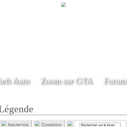
eft Auto
Zoom sur GTA
Forum
Légende
Inscription
Connexion