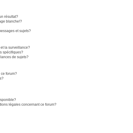
n résultat?
age blanche!?
essages et sujets?
 et la surveillance?
s spécifiques?
lances de sujets?
r ce forum?
ts?
disponible?
stions légales concernant ce forum?