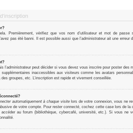
d’inscription
er?
cela. Premièrement, vérifiez que vos nom d’utilisateur et mot de passe so
’avez pas été banni. Il est possible aussi que l’administrateur ait une erreur d
ut?
 l’administrateur peut décider si vous devez vous inscrire pour poster des me
s supplémentaires inaccessibles aux visiteurs comme les avatars personnali
des groupes, etc. L’inscription est rapide et vivement conseillée.
déconnecté?
necter automatiquement à chaque visite
lors de votre connexion, vous ne r
 abusive de votre compte. Pour rester connecté, cochez cette case lors de l
r accéder au forum (bibliothèque, cybercafé, université, etc.). Si vous ne 
onnalité.