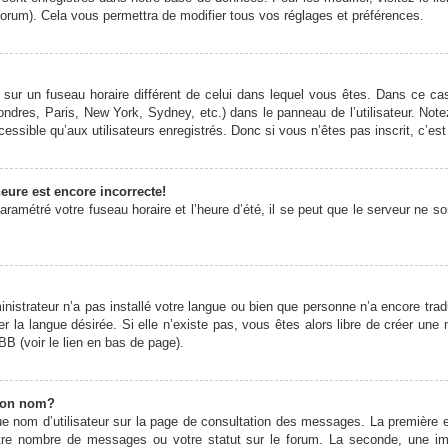
forum). Cela vous permettra de modifier tous vos réglages et préférences.
it sur un fuseau horaire différent de celui dans lequel vous êtes. Dans ce 
ondres, Paris, New York, Sydney, etc.) dans le panneau de l’utilisateur. Note
ssible qu’aux utilisateurs enregistrés. Donc si vous n’êtes pas inscrit, c’est
eure est encore incorrecte!
ramétré votre fuseau horaire et l’heure d’été, il se peut que le serveur ne s
ministrateur n’a pas installé votre langue ou bien que personne n’a encore t
er la langue désirée. Si elle n’existe pas, vous êtes alors libre de créer une
BB (voir le lien en bas de page).
mon nom?
e nom d’utilisateur sur la page de consultation des messages. La première 
otre nombre de messages ou votre statut sur le forum. La seconde, une 