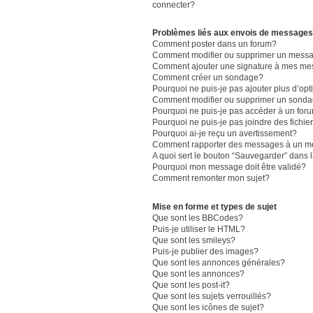
connecter?
Problèmes liés aux envois de messages
Comment poster dans un forum?
Comment modifier ou supprimer un mess
Comment ajouter une signature à mes m
Comment créer un sondage?
Pourquoi ne puis-je pas ajouter plus d’o
Comment modifier ou supprimer un sond
Pourquoi ne puis-je pas accéder à un for
Pourquoi ne puis-je pas joindre des fich
Pourquoi ai-je reçu un avertissement?
Comment rapporter des messages à un m
A quoi sert le bouton “Sauvegarder” dans
Pourquoi mon message doit être validé?
Comment remonter mon sujet?
Mise en forme et types de sujet
Que sont les BBCodes?
Puis-je utiliser le HTML?
Que sont les smileys?
Puis-je publier des images?
Que sont les annonces générales?
Que sont les annonces?
Que sont les post-it?
Que sont les sujets verrouillés?
Que sont les icônes de sujet?