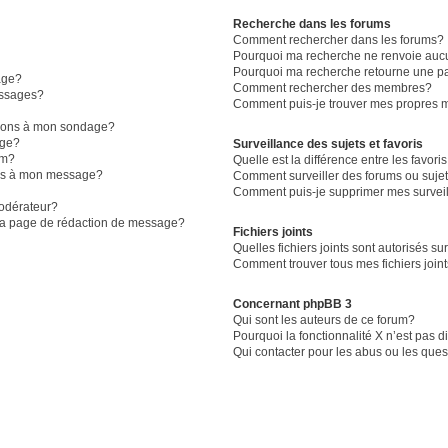
Recherche dans les forums
Comment rechercher dans les forums?
Pourquoi ma recherche ne renvoie aucu
Pourquoi ma recherche retourne une p
age?
Comment rechercher des membres?
essages?
Comment puis-je trouver mes propres m
ptions à mon sondage?
age?
Surveillance des sujets et favoris
um?
Quelle est la différence entre les favoris
iers à mon message?
Comment surveiller des forums ou sujet
Comment puis-je supprimer mes surveil
odérateur?
 la page de rédaction de message?
Fichiers joints
Quelles fichiers joints sont autorisés su
Comment trouver tous mes fichiers join
Concernant phpBB 3
Qui sont les auteurs de ce forum?
Pourquoi la fonctionnalité X n’est pas 
Qui contacter pour les abus ou les que