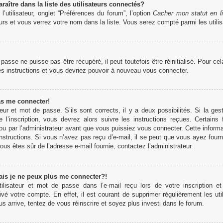
tre dans la liste des utilisateurs connectés?
’utilisateur, onglet “Préférences du forum”, l’option
Cacher mon statut en l
rs et vous verrez votre nom dans la liste. Vous serez compté parmi les utilisa
sse ne puisse pas être récupéré, il peut toutefois être réinitialisé. Pour ce
es instructions et vous devriez pouvoir à nouveau vous connecter.
as me connecter!
teur et mot de passe. S’ils sont corrects, il y a deux possibilités. Si la 
 l’inscription, vous devrez alors suivre les instructions reçues. Certains
u par l’administrateur avant que vous puissiez vous connecter. Cette informati
structions. Si vous n’avez pas reçu d’e-mail, il se peut que vous ayez fourn
 vous êtes sûr de l’adresse e-mail fournie, contactez l’administrateur.
ais je ne peux plus me connecter?!
lisateur et mot de passe dans l’e-mail reçu lors de votre inscription et
ivé votre compte. En effet, il est courant de supprimer régulièrement les uti
us arrive, tentez de vous réinscrire et soyez plus investi dans le forum.