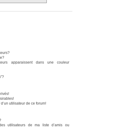
teurs?
pe?
sateurs apparaissent dans une couleur
m”?
rivés!
sirables!
 d’un utilisateur de ce forum!
?
des utilisateurs de ma liste d’amis ou