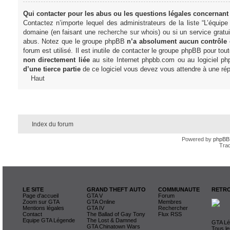
Qui contacter pour les abus ou les questions légales concernant
Contactez n’importe lequel des administrateurs de la liste “L’équip
domaine (en faisant une
recherche sur whois
) ou si un service gratu
abus. Notez que le groupe phpBB
n’a absolument aucun contrôle
forum est utilisé. Il est inutile de contacter le groupe phpBB pour tou
non directement liée
au site Internet phpbb.com ou au logiciel ph
d’une tierce partie
de ce logiciel vous devez vous attendre à une rép
Haut
Index du forum
Powered by
phpBB
Trad
LE SITE
GRAND THEFT AUTO
COMMUNAUTE
RETRO
Page d'accueil
GTA V
Forum
Zoom sur GTA
GTA Online
Membres
Mentions légales
GTA IV
Rechercher
Contact
The Ballad of Gay Tony
Flux RSS
Equipe GTA Légende
The Lost & Damned
GTA Lég
GTA Chinatown Wars
Tous le