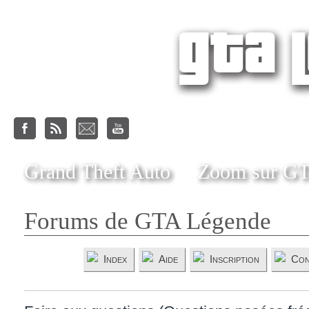
Grand Theft Auto
Zoom sur G
Forums de GTA Légende
Index
Aide
Inscription
Con