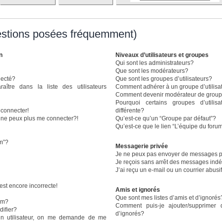
estions posées fréquemment)
n
Niveaux d’utilisateurs et groupes
Qui sont les administrateurs?
Que sont les modérateurs?
necté?
Que sont les groupes d’utilisateurs?
re dans la liste des utilisateurs
Comment adhérer à un groupe d’utilisa
Comment devenir modérateur de grou
Pourquoi certains groupes d’utili
 connecter!
différente?
e ne peux plus me connecter?!
Qu’est-ce qu’un “Groupe par défaut”?
Qu’est-ce que le lien “L’équipe du foru
um”?
Messagerie privée
Je ne peux pas envoyer de messages p
Je reçois sans arrêt des messages indé
J’ai reçu un e-mail ou un courrier abusif
est encore incorrecte!
Amis et ignorés
Que sont mes listes d’amis et d’ignorés
om?
Comment puis-je ajouter/supprimer 
ifier?
d’ignorés?
n utilisateur, on me demande de me