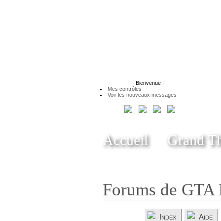
Bienvenue
!
Mes contrôles
Voir les nouveaux messages
Accueil
Grand Th
Forums de GTA 
Index
Aide