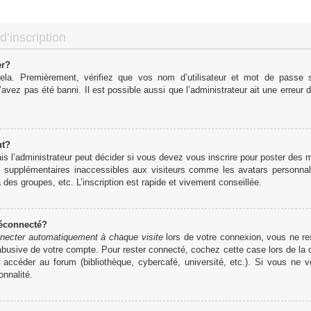
d’inscription
er?
cela. Premièrement, vérifiez que vos nom d’utilisateur et mot de passe so
’avez pas été banni. Il est possible aussi que l’administrateur ait une erreur d
ut?
 l’administrateur peut décider si vous devez vous inscrire pour poster des me
s supplémentaires inaccessibles aux visiteurs comme les avatars personnali
des groupes, etc. L’inscription est rapide et vivement conseillée.
déconnecté?
necter automatiquement à chaque visite
lors de votre connexion, vous ne r
 abusive de votre compte. Pour rester connecté, cochez cette case lors de l
r accéder au forum (bibliothèque, cybercafé, université, etc.). Si vous ne 
onnalité.