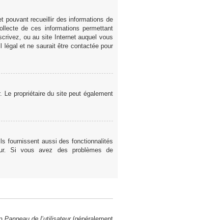
t pouvant recueillir des informations de
ollecte de ces informations permettant
scrivez, ou au site Internet auquel vous
 légal et ne saurait être contactée pour
er. Le propriétaire du site peut également
ls fournissent aussi des fonctionnalités
teur. Si vous avez des problèmes de
en
Panneau de l’utilisateur
(généralement