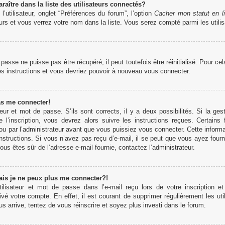
tre dans la liste des utilisateurs connectés?
’utilisateur, onglet “Préférences du forum”, l’option
Cacher mon statut en l
rs et vous verrez votre nom dans la liste. Vous serez compté parmi les utilisa
sse ne puisse pas être récupéré, il peut toutefois être réinitialisé. Pour ce
es instructions et vous devriez pouvoir à nouveau vous connecter.
as me connecter!
teur et mot de passe. S’ils sont corrects, il y a deux possibilités. Si la 
 l’inscription, vous devrez alors suivre les instructions reçues. Certains
u par l’administrateur avant que vous puissiez vous connecter. Cette informati
structions. Si vous n’avez pas reçu d’e-mail, il se peut que vous ayez fourn
 vous êtes sûr de l’adresse e-mail fournie, contactez l’administrateur.
ais je ne peux plus me connecter?!
lisateur et mot de passe dans l’e-mail reçu lors de votre inscription et
ivé votre compte. En effet, il est courant de supprimer régulièrement les uti
us arrive, tentez de vous réinscrire et soyez plus investi dans le forum.