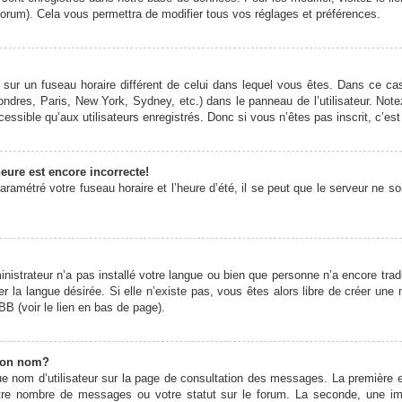
forum). Cela vous permettra de modifier tous vos réglages et préférences.
it sur un fuseau horaire différent de celui dans lequel vous êtes. Dans ce 
ondres, Paris, New York, Sydney, etc.) dans le panneau de l’utilisateur. Note
ssible qu’aux utilisateurs enregistrés. Donc si vous n’êtes pas inscrit, c’est
eure est encore incorrecte!
ramétré votre fuseau horaire et l’heure d’été, il se peut que le serveur ne s
ministrateur n’a pas installé votre langue ou bien que personne n’a encore t
er la langue désirée. Si elle n’existe pas, vous êtes alors libre de créer une
BB (voir le lien en bas de page).
mon nom?
e nom d’utilisateur sur la page de consultation des messages. La première 
otre nombre de messages ou votre statut sur le forum. La seconde, une 