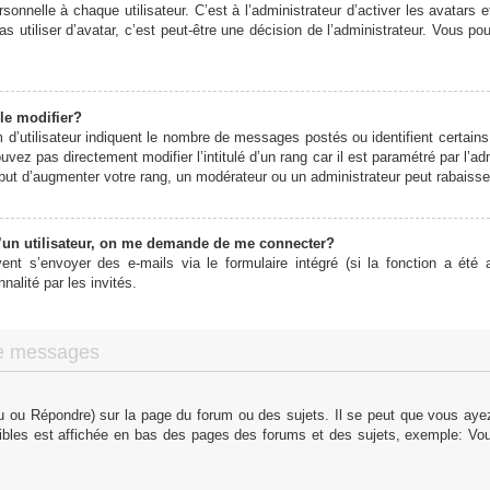
onnelle à chaque utilisateur. C’est à l’administrateur d’activer les avatars 
s utiliser d’avatar, c’est peut-être une décision de l’administrateur. Vous p
le modifier?
d’utilisateur indiquent le nombre de messages postés ou identifient certains 
vez pas directement modifier l’intitulé d’un rang car il est paramétré par l’
ut d’augmenter votre rang, un modérateur ou un administrateur peut rabaiss
un utilisateur, on me demande de me connecter?
vent s’envoyer des e-mails via le formulaire intégré (si la fonction a été a
alité par les invités.
de messages
 ou Répondre) sur la page du forum ou des sujets. Il se peut que vous ayez 
ibles est affichée en bas des pages des forums et des sujets, exemple: V