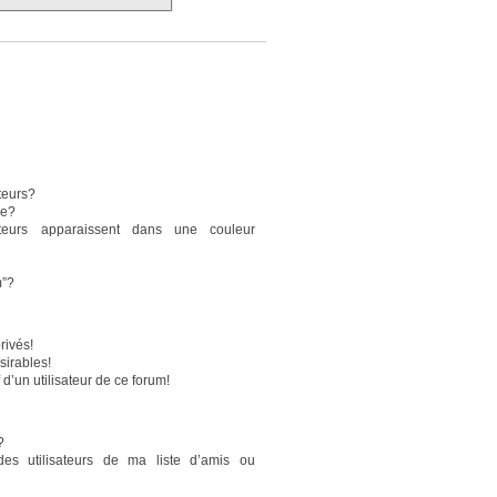
teurs?
pe?
sateurs apparaissent dans une couleur
m”?
rivés!
sirables!
 d’un utilisateur de ce forum!
?
des utilisateurs de ma liste d’amis ou