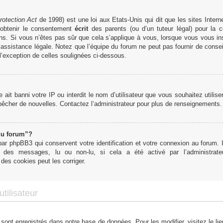
rotection Act
de 1998) est une loi aux Etats-Unis qui dit que les sites Interne
obtenir le consentement
écrit
des parents (ou d’un tuteur légal) pour la c
ns. Si vous n’êtes pas sûr que cela s’applique à vous, lorsque vous vous in
ssistance légale. Notez que l’équipe du forum ne peut pas fournir de conseil
 l’exception de celles soulignées ci-dessous.
te ait banni votre IP ou interdit le nom d’utilisateur que vous souhaitez utilis
mpêcher de nouvelles. Contactez l’administrateur pour plus de renseignements.
du forum”?
r phpBB3 qui conservent votre identification et votre connexion au forum. I
tut des messages, lu ou non-lu, si cela a été activé par l’administra
des cookies peut les corriger.
tilisateur
 sont enregistrés dans notre base de données. Pour les modifier, visitez le li