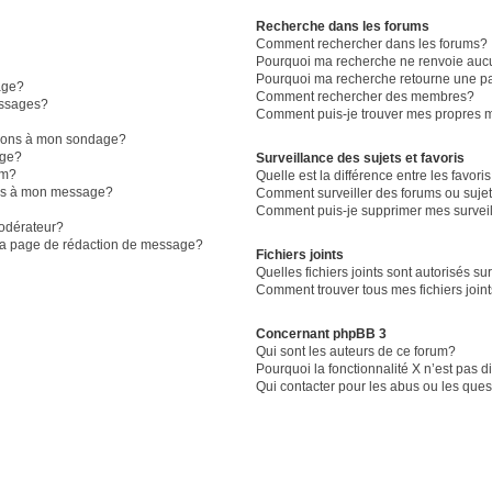
Recherche dans les forums
Comment rechercher dans les forums?
Pourquoi ma recherche ne renvoie aucu
Pourquoi ma recherche retourne une p
age?
Comment rechercher des membres?
essages?
Comment puis-je trouver mes propres m
ptions à mon sondage?
age?
Surveillance des sujets et favoris
um?
Quelle est la différence entre les favoris
iers à mon message?
Comment surveiller des forums ou sujet
Comment puis-je supprimer mes surveil
odérateur?
 la page de rédaction de message?
Fichiers joints
Quelles fichiers joints sont autorisés su
Comment trouver tous mes fichiers join
Concernant phpBB 3
Qui sont les auteurs de ce forum?
Pourquoi la fonctionnalité X n’est pas 
Qui contacter pour les abus ou les que