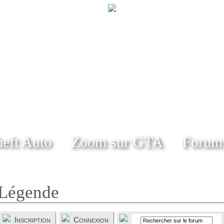
eft Auto
Zoom sur GTA
Forum
Légende
Inscription
Connexion