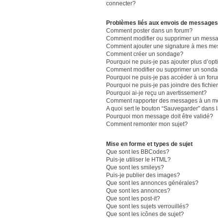
connecter?
Problèmes liés aux envois de messages
Comment poster dans un forum?
Comment modifier ou supprimer un mess
Comment ajouter une signature à mes m
Comment créer un sondage?
Pourquoi ne puis-je pas ajouter plus d’o
Comment modifier ou supprimer un sond
Pourquoi ne puis-je pas accéder à un for
Pourquoi ne puis-je pas joindre des fich
Pourquoi ai-je reçu un avertissement?
Comment rapporter des messages à un m
A quoi sert le bouton “Sauvegarder” dans
Pourquoi mon message doit être validé?
Comment remonter mon sujet?
Mise en forme et types de sujet
Que sont les BBCodes?
Puis-je utiliser le HTML?
Que sont les smileys?
Puis-je publier des images?
Que sont les annonces générales?
Que sont les annonces?
Que sont les post-it?
Que sont les sujets verrouillés?
Que sont les icônes de sujet?