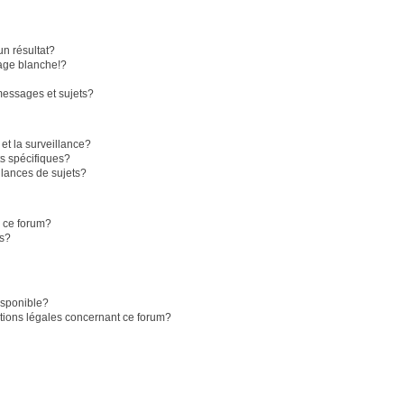
n résultat?
age blanche!?
essages et sujets?
 et la surveillance?
s spécifiques?
lances de sujets?
r ce forum?
ts?
disponible?
stions légales concernant ce forum?