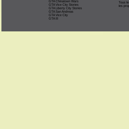
GTA Chinatown Wars
Tous le
GTA Vice City Stories
les pro
GTA Liberty City Stories
GTA San Andreas
GTA Vice City
GTA III