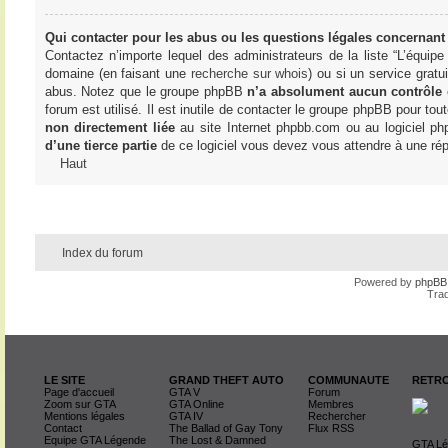
Qui contacter pour les abus ou les questions légales concernant
Contactez n’importe lequel des administrateurs de la liste “L’équip
domaine (en faisant une
recherche sur whois
) ou si un service gratu
abus. Notez que le groupe phpBB
n’a absolument aucun contrôle
forum est utilisé. Il est inutile de contacter le groupe phpBB pour tou
non directement liée
au site Internet phpbb.com ou au logiciel ph
d’une tierce partie
de ce logiciel vous devez vous attendre à une rép
Haut
Index du forum
Powered by
phpBB
Trad
LE SITE
GRAND THEFT AUTO
COMMUNAUTE
RETRO
Page d'accueil
GTA V
Forum
Zoom sur GTA
GTA Online
Membres
Mentions légales
GTA IV
Rechercher
Contact
The Ballad of Gay Tony
Flux RSS
Equipe GTA Légende
The Lost & Damned
GTA Lég