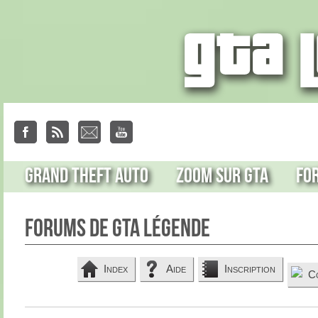
Grand Theft Auto
Zoom sur GTA
Fo
Forums de GTA Légende
Index
Aide
Inscription
C