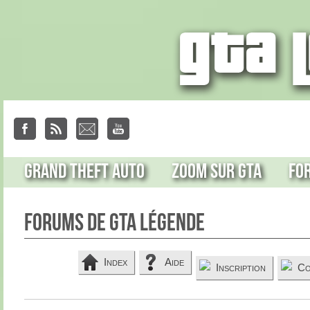
Grand Theft Auto
Zoom sur GTA
Fo
Forums de GTA Légende
Index
Aide
Inscription
Co