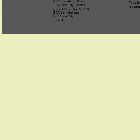
GTA Chinatown Wars
Tous le
GTA Vice City Stories
les pro
GTA Liberty City Stories
GTA San Andreas
GTA Vice City
GTA III