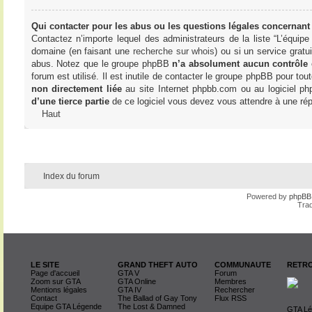
Qui contacter pour les abus ou les questions légales concernant
Contactez n’importe lequel des administrateurs de la liste “L’équip
domaine (en faisant une
recherche sur whois
) ou si un service gratu
abus. Notez que le groupe phpBB
n’a absolument aucun contrôle
forum est utilisé. Il est inutile de contacter le groupe phpBB pour tou
non directement liée
au site Internet phpbb.com ou au logiciel ph
d’une tierce partie
de ce logiciel vous devez vous attendre à une rép
Haut
Index du forum
Powered by
phpBB
Trad
LE SITE
GRAND THEFT AUTO
COMMUNAUTE
RETRO
Page d'accueil
GTA V
Forum
Zoom sur GTA
GTA Online
Membres
Mentions légales
GTA IV
Rechercher
Contact
The Ballad of Gay Tony
Flux RSS
Equipe GTA Légende
The Lost & Damned
GTA Lég