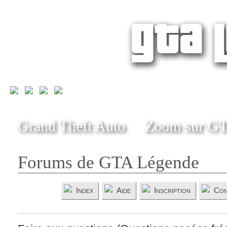
Grand Theft Auto
Zoom sur G
Forums de GTA Légende
Index
Aide
Inscription
Con