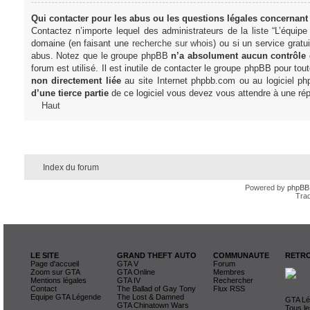
Qui contacter pour les abus ou les questions légales concernant
Contactez n’importe lequel des administrateurs de la liste “L’équip
domaine (en faisant une
recherche sur whois
) ou si un service gratu
abus. Notez que le groupe phpBB
n’a absolument aucun contrôle
forum est utilisé. Il est inutile de contacter le groupe phpBB pour tou
non directement liée
au site Internet phpbb.com ou au logiciel ph
d’une tierce partie
de ce logiciel vous devez vous attendre à une rép
Haut
Index du forum
Powered by
phpBB
Trad
LE SITE
GRAND THEFT AUTO
COMMUNAUTE
RETRO
Page d'accueil
GTA V
Forum
Zoom sur GTA
GTA Online
Membres
Mentions légales
GTA IV
Rechercher
Contact
The Ballad of Gay Tony
Flux RSS
Equipe GTA Légende
The Lost & Damned
GTA Lég
GTA Chinatown Wars
Tous le