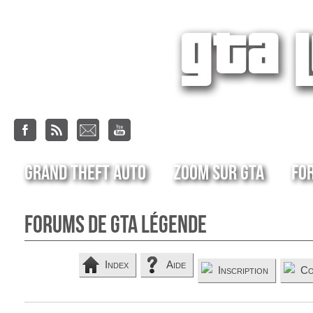
Grand Theft Auto
Zoom sur GTA
Fo
Forums de GTA Légende
Index
Aide
Inscription
Co