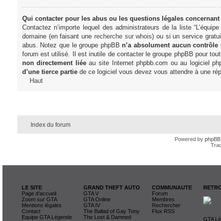
Qui contacter pour les abus ou les questions légales concernant
Contactez n’importe lequel des administrateurs de la liste “L’équip
domaine (en faisant une
recherche sur whois
) ou si un service gratu
abus. Notez que le groupe phpBB
n’a absolument aucun contrôle
forum est utilisé. Il est inutile de contacter le groupe phpBB pour tou
non directement liée
au site Internet phpbb.com ou au logiciel ph
d’une tierce partie
de ce logiciel vous devez vous attendre à une rép
Haut
Index du forum
Powered by
phpBB
Trad
LE SITE
GRAND THEFT AUTO
COMMUNAUTE
RETRO
Page d'accueil
GTA V
Forum
Zoom sur GTA
GTA Online
Membres
Mentions légales
GTA IV
Rechercher
Contact
The Ballad of Gay Tony
Flux RSS
Equipe GTA Légende
The Lost & Damned
GTA Lég