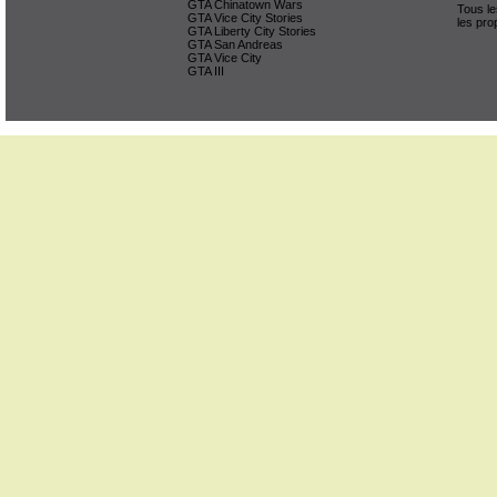
GTA Chinatown Wars
Tous le
GTA Vice City Stories
les pro
GTA Liberty City Stories
GTA San Andreas
GTA Vice City
GTA III