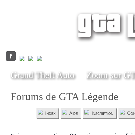
Grand Theft Auto
Zoom sur G
Forums de GTA Légende
Index
Aide
Inscription
Con