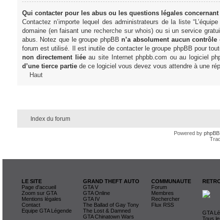
Qui contacter pour les abus ou les questions légales concernant
Contactez n’importe lequel des administrateurs de la liste “L’équip
domaine (en faisant une
recherche sur whois
) ou si un service gratu
abus. Notez que le groupe phpBB
n’a absolument aucun contrôle
forum est utilisé. Il est inutile de contacter le groupe phpBB pour tou
non directement liée
au site Internet phpbb.com ou au logiciel ph
d’une tierce partie
de ce logiciel vous devez vous attendre à une rép
Haut
Index du forum
Powered by
phpBB
Trad
LE SITE
GRAND THEFT AUTO
COMMUNAUTE
RETRO
Page d'accueil
GTA V
Forum
Zoom sur GTA
GTA Online
Membres
Mentions légales
GTA IV
Rechercher
Contact
The Ballad of Gay Tony
Flux RSS
Equipe GTA Légende
The Lost & Damned
GTA Lég
GTA Chinatown Wars
Tous le