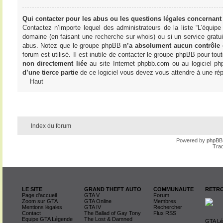
Qui contacter pour les abus ou les questions légales concernant
Contactez n’importe lequel des administrateurs de la liste “L’équip
domaine (en faisant une
recherche sur whois
) ou si un service gratu
abus. Notez que le groupe phpBB
n’a absolument aucun contrôle
forum est utilisé. Il est inutile de contacter le groupe phpBB pour tou
non directement liée
au site Internet phpbb.com ou au logiciel ph
d’une tierce partie
de ce logiciel vous devez vous attendre à une rép
Haut
Index du forum
Powered by
phpBB
Trad
LE SITE
GRAND THEFT AUTO
COMMUNAUTE
RETRO
Page d'accueil
GTA V
Forum
Zoom sur GTA
GTA Online
Membres
Mentions légales
GTA IV
Rechercher
Contact
The Ballad of Gay Tony
Flux RSS
Equipe GTA Légende
The Lost & Damned
GTA Lég