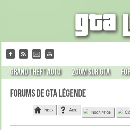
Grand Theft Auto
Zoom sur GTA
Fo
Forums de GTA Légende
Index
Aide
Inscription
Co