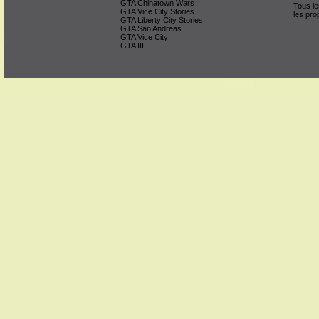
GTA Chinatown Wars
Tous le
GTA Vice City Stories
les pro
GTA Liberty City Stories
GTA San Andreas
GTA Vice City
GTA III