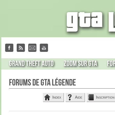
Grand Theft Auto
Zoom sur GTA
Fo
Forums de GTA Légende
Index
Aide
Inscription