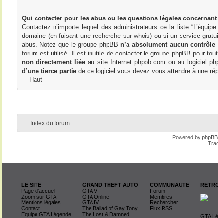
Qui contacter pour les abus ou les questions légales concernant
Contactez n’importe lequel des administrateurs de la liste “L’équip
domaine (en faisant une
recherche sur whois
) ou si un service gratu
abus. Notez que le groupe phpBB
n’a absolument aucun contrôle
forum est utilisé. Il est inutile de contacter le groupe phpBB pour tou
non directement liée
au site Internet phpbb.com ou au logiciel ph
d’une tierce partie
de ce logiciel vous devez vous attendre à une rép
Haut
Index du forum
Powered by
phpBB
Trad
LE SITE
GRAND THEFT AUTO
COMMUNAUTE
RETRO
Page d'accueil
GTA V
Forum
Zoom sur GTA
GTA Online
Membres
Mentions légales
GTA IV
Rechercher
Contact
The Ballad of Gay Tony
Flux RSS
Equipe GTA Légende
The Lost & Damned
GTA Lég