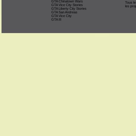
GTA Chinatown Wars
Tous le
GTA Vice City Stories
les pro
GTA Liberty City Stories
GTA San Andreas
GTA Vice City
GTA III