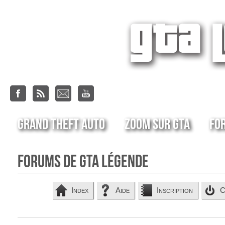
Grand Theft Auto
Zoom sur GTA
Fo
Forums de GTA Légende
Index
Aide
Inscription
C