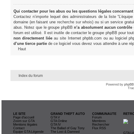
Qui contacter pour les abus ou les questions légales concernant
Contactez n’importe lequel des administrateurs de la liste “L’équip
domaine (en faisant une
recherche sur whois
) ou si un service gratu
abus. Notez que le groupe phpBB
n’a absolument aucun contrôle
forum est utilisé. Il est inutile de contacter le groupe phpBB pour tou
non directement liée
au site Internet phpbb.com ou au logiciel ph
d’une tierce partie
de ce logiciel vous devez vous attendre à une rép
Haut
Index du forum
Powered by
phpBB
Trad
LE SITE
GRAND THEFT AUTO
COMMUNAUTE
RETRO
Page d'accueil
GTA V
Forum
Zoom sur GTA
GTA Online
Membres
Mentions légales
GTA IV
Rechercher
Contact
The Ballad of Gay Tony
Flux RSS
Equipe GTA Légende
The Lost & Damned
GTA Lég