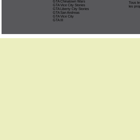
GTA Chinatown Wars
Tous le
GTA Vice City Stories
les pro
GTA Liberty City Stories
GTA San Andreas
GTA Vice City
GTA III