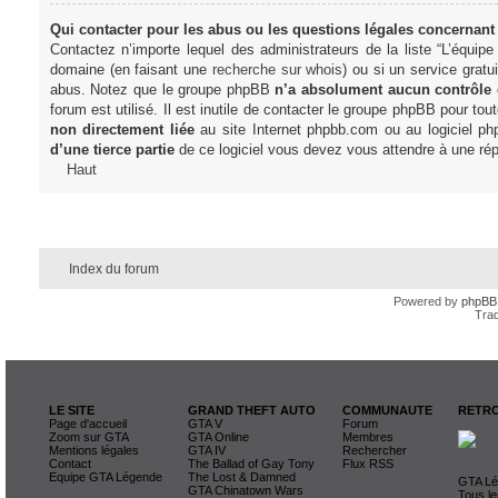
Qui contacter pour les abus ou les questions légales concernant
Contactez n’importe lequel des administrateurs de la liste “L’équip
domaine (en faisant une
recherche sur whois
) ou si un service gratu
abus. Notez que le groupe phpBB
n’a absolument aucun contrôle
forum est utilisé. Il est inutile de contacter le groupe phpBB pour tou
non directement liée
au site Internet phpbb.com ou au logiciel ph
d’une tierce partie
de ce logiciel vous devez vous attendre à une rép
Haut
Index du forum
Powered by
phpBB
Trad
LE SITE
GRAND THEFT AUTO
COMMUNAUTE
RETRO
Page d'accueil
GTA V
Forum
Zoom sur GTA
GTA Online
Membres
Mentions légales
GTA IV
Rechercher
Contact
The Ballad of Gay Tony
Flux RSS
Equipe GTA Légende
The Lost & Damned
GTA Lég
GTA Chinatown Wars
Tous le