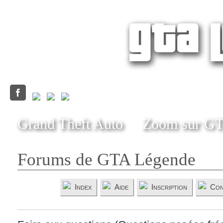
Grand Theft Auto
Zoom sur G
Forums de GTA Légende
Index
Aide
Inscription
Con