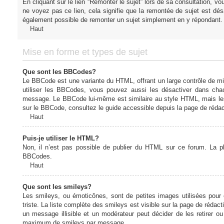
En cliquant sur le lien “Remonter le sujet” lors de sa consultation, 
ne voyez pas ce lien, cela signifie que la remontée de sujet est désa
également possible de remonter un sujet simplement en y répondant. 
Haut
Mise en forme et types de sujet
Que sont les BBCodes?
Le BBCode est une variante du HTML, offrant un large contrôle de m
utiliser les BBCodes, vous pouvez aussi les désactiver dans chac
message. Le BBCode lui-même est similaire au style HTML, mais les b
sur le BBCode, consultez le guide accessible depuis la page de réda
Haut
Puis-je utiliser le HTML?
Non, il n’est pas possible de publier du HTML sur ce forum. La 
BBCodes.
Haut
Que sont les smileys?
Les smileys, ou émoticônes, sont de petites images utilisées pour e
triste. La liste complète des smileys est visible sur la page de réd
un message illisible et un modérateur peut décider de les retirer o
maximum de smileys par message.