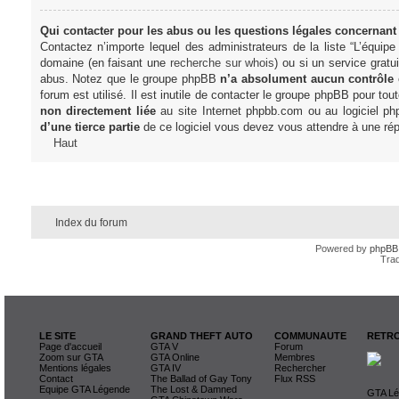
Qui contacter pour les abus ou les questions légales concernant
Contactez n’importe lequel des administrateurs de la liste “L’équip
domaine (en faisant une
recherche sur whois
) ou si un service gratu
abus. Notez que le groupe phpBB
n’a absolument aucun contrôle
forum est utilisé. Il est inutile de contacter le groupe phpBB pour tou
non directement liée
au site Internet phpbb.com ou au logiciel ph
d’une tierce partie
de ce logiciel vous devez vous attendre à une rép
Haut
Index du forum
Powered by
phpBB
Trad
LE SITE
GRAND THEFT AUTO
COMMUNAUTE
RETRO
Page d'accueil
GTA V
Forum
Zoom sur GTA
GTA Online
Membres
Mentions légales
GTA IV
Rechercher
Contact
The Ballad of Gay Tony
Flux RSS
Equipe GTA Légende
The Lost & Damned
GTA Lég