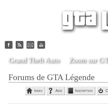
Grand Theft Auto
Zoom sur G
Forums de GTA Légende
Index
Aide
Inscription
C