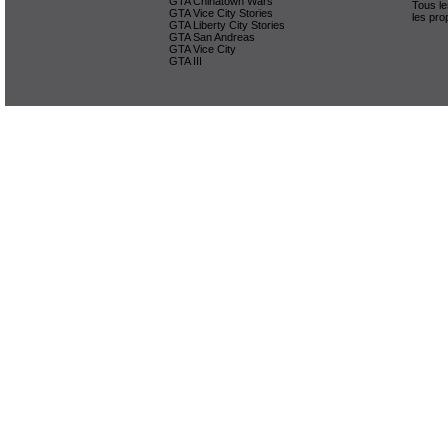
GTA Chinatown Wars
Tous le
GTA Vice City Stories
les pro
GTA Liberty City Stories
GTA San Andreas
GTA Vice City
GTA III