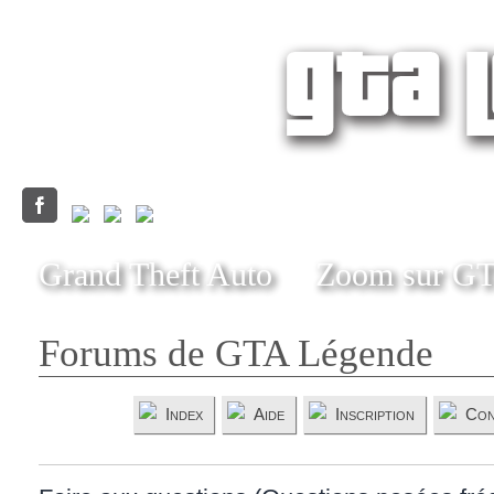
Grand Theft Auto
Zoom sur G
Forums de GTA Légende
Index
Aide
Inscription
Con