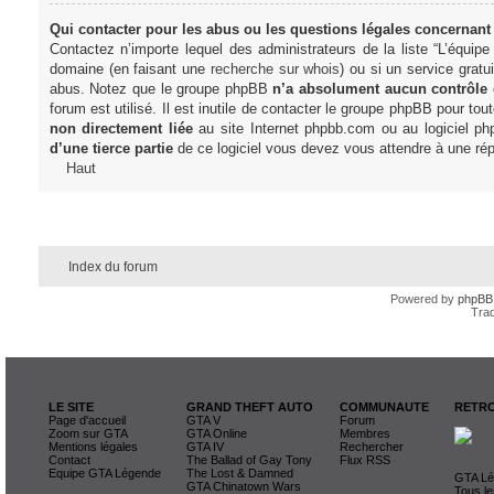
Qui contacter pour les abus ou les questions légales concernant
Contactez n’importe lequel des administrateurs de la liste “L’équip
domaine (en faisant une
recherche sur whois
) ou si un service gratu
abus. Notez que le groupe phpBB
n’a absolument aucun contrôle
forum est utilisé. Il est inutile de contacter le groupe phpBB pour tou
non directement liée
au site Internet phpbb.com ou au logiciel ph
d’une tierce partie
de ce logiciel vous devez vous attendre à une rép
Haut
Index du forum
Powered by
phpBB
Trad
LE SITE
GRAND THEFT AUTO
COMMUNAUTE
RETRO
Page d'accueil
GTA V
Forum
Zoom sur GTA
GTA Online
Membres
Mentions légales
GTA IV
Rechercher
Contact
The Ballad of Gay Tony
Flux RSS
Equipe GTA Légende
The Lost & Damned
GTA Lég
GTA Chinatown Wars
Tous le