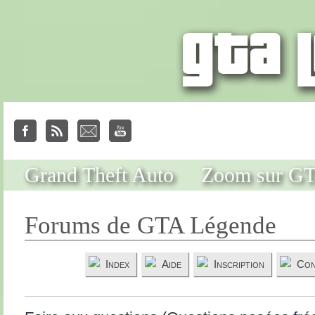
Grand Theft Auto
Zoom sur G
Forums de GTA Légende
Index
Aide
Inscription
Con