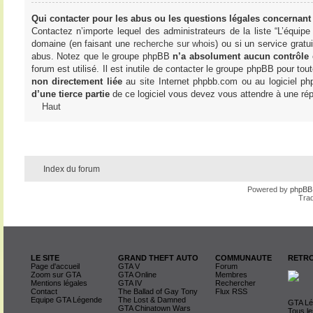
Qui contacter pour les abus ou les questions légales concernant
Contactez n’importe lequel des administrateurs de la liste “L’équip
domaine (en faisant une
recherche sur whois
) ou si un service gratu
abus. Notez que le groupe phpBB
n’a absolument aucun contrôle
forum est utilisé. Il est inutile de contacter le groupe phpBB pour tou
non directement liée
au site Internet phpbb.com ou au logiciel ph
d’une tierce partie
de ce logiciel vous devez vous attendre à une rép
Haut
Index du forum
Powered by
phpBB
Trad
LE SITE
GRAND THEFT AUTO
COMMUNAUTE
RETRO
Page d'accueil
GTA V
Forum
Zoom sur GTA
GTA Online
Membres
Mentions légales
GTA IV
Rechercher
Contact
The Ballad of Gay Tony
Flux RSS
Equipe GTA Légende
The Lost & Damned
GTA Lég
GTA Chinatown Wars
Tous le