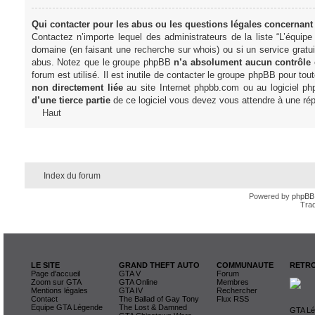
Qui contacter pour les abus ou les questions légales concernant
Contactez n’importe lequel des administrateurs de la liste “L’équip
domaine (en faisant une
recherche sur whois
) ou si un service gratu
abus. Notez que le groupe phpBB
n’a absolument aucun contrôle
forum est utilisé. Il est inutile de contacter le groupe phpBB pour tou
non directement liée
au site Internet phpbb.com ou au logiciel ph
d’une tierce partie
de ce logiciel vous devez vous attendre à une rép
Haut
Index du forum
Powered by
phpBB
Trad
LE SITE
GRAND THEFT AUTO
COMMUNAUTE
RETRO
Page d'accueil
GTA V
Forum
Zoom sur GTA
GTA Online
Membres
Mentions légales
GTA IV
Rechercher
Contact
The Ballad of Gay Tony
Flux RSS
Equipe GTA Légende
The Lost & Damned
GTA Lég