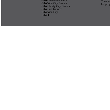
GTA Chinatown Wars
Tous le
GTA Vice City Stories
les pro
GTA Liberty City Stories
GTA San Andreas
GTA Vice City
GTA III