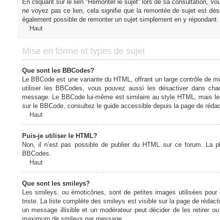
En cliquant sur le lien “Remonter le sujet” lors de sa consultation, 
ne voyez pas ce lien, cela signifie que la remontée de sujet est désa
également possible de remonter un sujet simplement en y répondant. 
Haut
Mise en forme et types de sujet
Que sont les BBCodes?
Le BBCode est une variante du HTML, offrant un large contrôle de m
utiliser les BBCodes, vous pouvez aussi les désactiver dans chac
message. Le BBCode lui-même est similaire au style HTML, mais les b
sur le BBCode, consultez le guide accessible depuis la page de réda
Haut
Puis-je utiliser le HTML?
Non, il n’est pas possible de publier du HTML sur ce forum. La 
BBCodes.
Haut
Que sont les smileys?
Les smileys, ou émoticônes, sont de petites images utilisées pour e
triste. La liste complète des smileys est visible sur la page de réd
un message illisible et un modérateur peut décider de les retirer o
maximum de smileys par message.